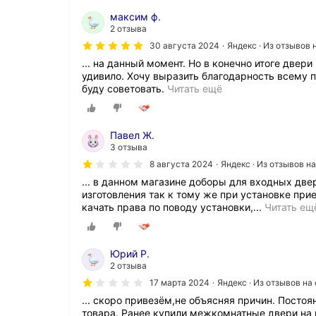
.
а
Х
максим ф.
в
о
2 отзыва
с
ч
т
30 августа 2024
Яндекс · Из отзывов
у
в
... на данный момент. Но в конечно итоге двер
в
у
удивило. Хочу выразить благодарность всему 
ы
й
В
буду советовать.
Читать ещё
р
т
н
а
е
а
з
.
ч
и
С
Павел Ж.
а
т
п
3 отзыва
л
ь
а
е
8 августа 2024
Яндекс · Из отзывов н
о
с
а
г
... в данном магазине доборы для входных двер
и
в
р
изготовления так к тому же при установке при
б
г
о
качать права по поводу установки,...
Читать ещ
о
у
м
б
с
н
о
т
у
л
а
Юрий Р.
ю
ь
з
2 отзыва
б
ш
а
л
17 марта 2024
Яндекс · Из отзывов н
о
к
а
е
... скоро привезём,не объясняя причин. Посто
а
г
з
товара. Ранее купили межкомнатные двери на 