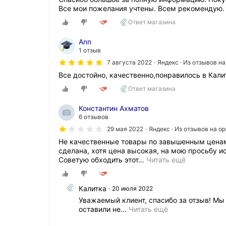
е
З
а
а
Все мои пожелания учтены. Всем рекомендую.
д
а
з
в
в
к
Ответ магазина
а
х
е
а
д
о
р
з
Аnn
и
д
и
а
1 отзыв
с
н
.
л
у
у
7 августа 2022
Яндекс · Из отзывов н
О
и
д
ю
з
Все достойно, качественно,понравилось в Кали
м
о
д
в
е
в
Ответ магазина
в
у
ж
о
е
ч
к
л
р
Константин Ахматов
е
о
ь
ь
6 отзывов
н
м
с
,
н
29 мая 2022
Яндекс · Из отзывов на 
н
т
н
ы
а
Не качественные товары по завышенным ценам,
в
о
е
т
сделана, хотя цена высокая, на мою просьбу ис
и
д
с
н
Советую обходить этот
…
Читать ещё
е
о
р
ы
м
1
о
е
п
7
к
д
Калитка
о
.
20 июля 2022
и
в
л
0
Уважаемый клиент, спасибо за отзыв! Мы 
м
е
ь
3
оставили не
…
Читать ещё
е
р
з
.
н
и
у
2