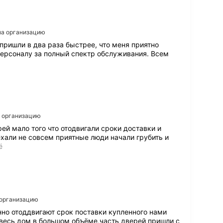
 на организацию
и пришли в два раза быстрее, что меня приятно
персоналу за полный спектр обслуживания. Всем
а организацию
ей мало того что отодвигали сроки доставки и
ехали не совсем приятные люди начали грубить и
З
ё
а
к
а
з
а
л
а организацию
и
янно отоддвигают срок поставки купленного нами
в
весь дом в большом объёме,часть дверей пришли с