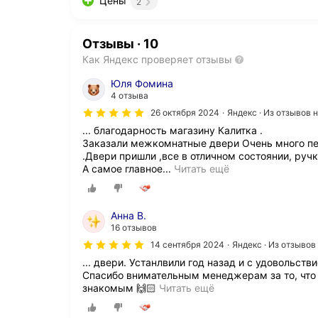
Цены
2
Отзывы
·
10
Как Яндекс проверяет отзывы
Юля Фомина
4 отзыва
26 октября 2024
Яндекс · Из отзывов 
... благодарность магазину Калитка .
Заказали межкомнатные двери Очень много пе
.Двери пришли ,все в отличном состоянии, ручк
З
А самое главное...
Читать ещё
д
р
а
Анна В.
в
16 отзывов
с
т
14 сентября 2024
Яндекс · Из отзыво
в
... двери. Устанлвили год назад и с удовольст
у
Спасибо внимательным менеджерам за то, что 
й
З
знакомым 🙌🏻
Читать ещё
т
д
е
р