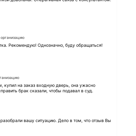
о
д
н
ы
х
д
в
а организацию
е
тка. Рекомендую! Однозначно, буду обращаться!
р
е
й
м
а
л
организацию
о
т
 купил на заказ входную дверь, она ужасно
о
править брак сказали, чтобы подавал в суд.
г
о
ч
т
о
разобрали вашу ситуацию. Дело в том, что отзыв Вы 
о
т
о