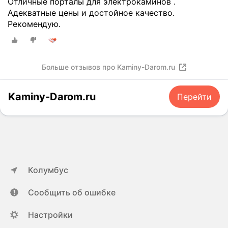
Отличные порталы для электрокаминов .
б
.
Адекватные цены и достойное качество.
ы
.
Рекомендую.
1
.
0
.
0
Н
0
Е
Больше отзывов про Kaminy-Darom.ru
и
Т
1
!
Kaminy-Darom.ru
з
Перейти
!
в
!
е
.
з
.
д
.
у
.
.
О
Колумбус
К
д
а
н
Сообщить об ошибке
м
и
и
т
Настройки
н
о