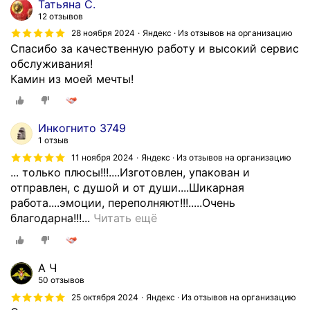
Татьяна С.
б
12 отзывов
ы
28 ноября 2024
Яндекс · Из отзывов на организацию
м
Спасибо за качественную работу и высокий сервис
о
обслуживания!
ж
Камин из моей мечты!
н
о
б
Инкогнито 3749
ы
1 отзыв
л
11 ноября 2024
Яндекс · Из отзывов на организацию
о
... только плюсы!!!....Изготовлен, упакован и
п
отправлен, с душой и от души....Шикарная
о
работа....эмоции, переполняют!!!.....Очень
с
М
благодарна!!!...
Читать ещё
т
и
а
н
в
у
А Ч
и
с
50 отзывов
л
о
25 октября 2024
Яндекс · Из отзывов на организацию
а
в