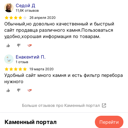
Седой Д
г
11,6K отзывов
о
26 апреля 2020
т
Обычный,но довольно качественный и быстрый
о
сайт продавца различного камня.Пользоваться
в
удобно,хорошая информация по товарам.
и
л
и
б
Енакентий П.
ы
1 отзыв
с
19 марта 2020
т
Удобный сайт много камня и есть фильтр перебора
р
нужного
о
,
к
Больше отзывов про Каменный портал
а
ч
е
Каменный портал
Перейти
с