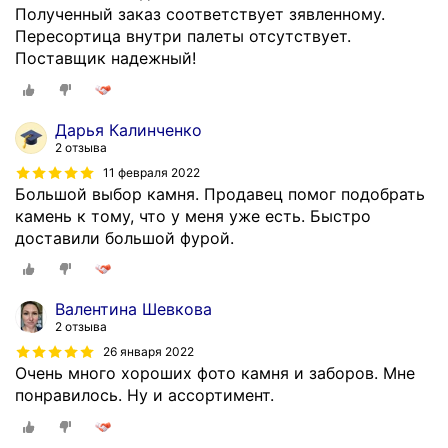
н
Полученный заказ соответствует зявленному.
ь
Пересортица внутри палеты отсутствует.
п
Поставщик надежный!
и
л
е
Дарья Калинченко
н
2 отзыва
ы
11 февраля 2022
й
Большой выбор камня. Продавец помог подобрать
б
камень к тому, что у меня уже есть. Быстро
р
доставили большой фурой.
у
с
ч
Валентина Шевкова
а
2 отзыва
т
26 января 2022
к
Очень много хороших фото камня и заборов. Мне
у
понравилось. Ну и ассортимент.
.
И
з