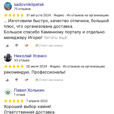
sadovniklipetsk
75 отзывов
31 августа 2024
Яндекс · Из отзывов на организацию
... Изготовили быстро, качество отличное, большой
плюс, что организована доставка.
Большое спасибо Каменному порталу и отдельно
З
менеджеру Игорю!
Читать ещё
а
Ответ магазина
к
а
Николай Усенко
з
33 отзыва
ы
20 июля 2024
Яндекс · Из отзывов на организацию
в
рекомендую. Профессионалы!
а
Ответ магазина
л
и
Павел Холькин
к
1 отзыв
а
7 апреля 2022
м
Хороший выбор камня!
е
Ответственная доставка.