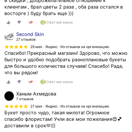
и скидки , доброжелательное отношение к
в
и
клиентам , брал цветы 2 раза , оба раза остался в
«
о
восторге ) буду брать еще )))
К
н
а
Ответ магазина
о
п
в
Second Skin
у
.
27 отзывов
с
Ц
29 мая
Яндекс · Из отзывов на организацию
т
е
Спасибо! Прекрасный магазин! Здорово, что можно
а
н
быстро и удобно подобрать разноплановые букеты
»
а
для большого количества случаев! Спасибо! Рада,
з
о
что вы рядом!
а
ч
с
е
Ответ магазина
а
н
м
Ханым Ахмедова
ь
ы
7 отзывов
п
е
27 мая
Яндекс · Из отзывов на организацию
р
с
Букет просто чудо, такая милота! Огромное
и
в
спасибо флористам! Учли все мои пожелания😍💕
я
е
доставили в срок🫶🏻
т
ж