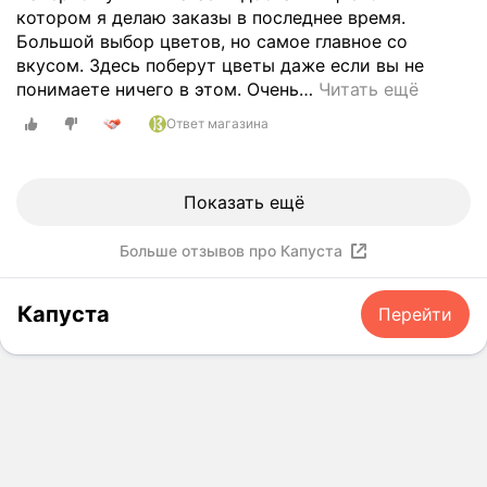
о
б
й
котором я делаю заказы в последнее время.
в
м
у
м
Большой выбор цветов, но самое главное со
о
е
к
а
вкусом. Здесь поберут цветы даже если вы не
с
ж
е
г
понимаете ничего в этом. Очень
…
Читать ещё
т
у
т
а
о
т
ы
Ответ магазина
з
р
о
в
и
г
к
р
н
е
в
а
Показать ещё
:
!
р
з
п
Ц
е
н
р
Больше отзывов про Капуста
в
м
ы
и
е
е
х
в
т
Капуста
н
Перейти
и
е
ы
и
с
т
с
б
п
л
в
ы
о
и
е
л
л
в
ж
у
н
ы
и
к
е
е
е
а
н