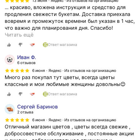
13 июня
Яндекс · Из отзывов на организацию
о
... красиво, вложена инструкция и средство для
е
продления свежести букетам. Доставка приехала
с
вовремя и промежуток времени был указан в 1 час,
п
что важно для планирования дня. Спасибо!
а
З
Читать ещё
с
а
Ответ магазина
и
к
б
а
Иван Ф.
о
з
6 отзывов
с
ы
6 июня
Яндекс · Из отзывов на организацию
а
в
Много раз покупал тут цветы, всегда цветы
л
а
классные и мои любимые женщины довольны😊
о
л
н
Ответ магазина
а
у
б
Сергей Баринов
ц
у
2 отзыва
в
к
6 июня
Яндекс · Из отзывов на организацию
е
е
Отличный магазин цветов , цветы всегда свежие ,
т
т
добросовестное обслуживание , постоянные акции
о
п