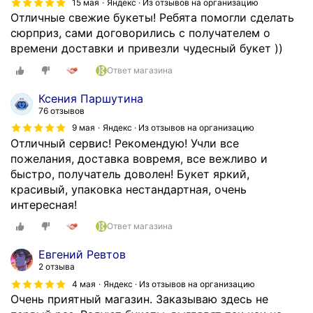
15 мая
Яндекс · Из отзывов на организацию
и
ж
Отличные свежие букеты! Ребята помогли сделать
с
и
сюрприз, сами договорились с получателем о
и
е
времени доставки и привезли чудесный букет ))
с
.
в
Ответ магазина
У
о
п
Ксения Паршутина
е
а
76 отзывов
в
к
9 мая
Яндекс · Из отзывов на организацию
р
о
Отличный сервис! Рекомендую! Учли все
е
в
пожелания, доставка вовремя, все вежливо и
м
а
быстро, получатель доволен! Букет яркий,
е
н
красивый, упаковка нестандартная, очень
н
ы
интересная!
н
к
у
Ответ магазина
р
ю
а
Евгений Ревтов
д
с
2 отзыва
о
и
4 мая
Яндекс · Из отзывов на организацию
с
в
Очень приятный магазин. Заказываю здесь не
т
о