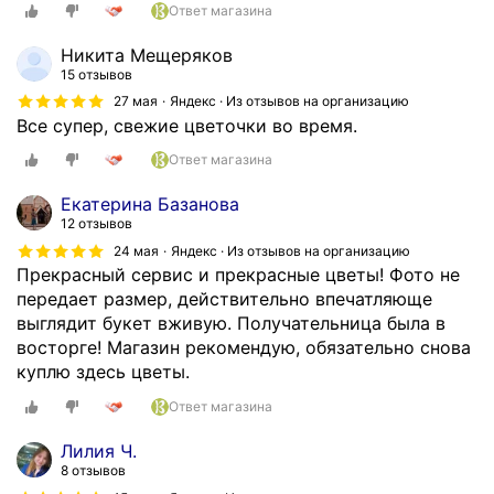
н
Ответ магазина
и
а
е
Никита Мещеряков
я
ц
15 отзывов
.
в
27 мая
Яндекс · Из отзывов на организацию
Ц
е
Все супер, свежие цветочки во время.
в
т
е
Ответ магазина
ы
т
,
ы
Екатерина Базанова
о
к
12 отзывов
т
р
24 мая
Яндекс · Из отзывов на организацию
л
а
Прекрасный сервис и прекрасные цветы! Фото не
и
с
передает размер, действительно впечатляюще
ч
и
выглядит букет вживую. Получательница была в
н
в
восторге! Магазин рекомендую, обязательно снова
ы
ы
куплю здесь цветы.
й
е
Ответ магазина
с
и
е
с
Лилия Ч.
р
в
8 отзывов
в
е