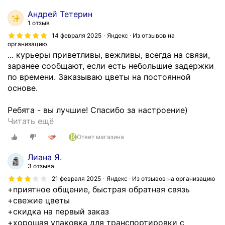
Скрыть
в
е
Андрей Тетерин
к
ж
1 отзыв
о
е
14 февраля 2025
Яндекс · Из отзывов на
й
с
организацию
о
т
... курьеры приветливы, вежливы, всегда на связи,
х
и
заранее сообщают, если есть небольшие задержки
а
б
по времени. Заказываю цветы на постоянной
п
у
основе.
к
к
и
е
Ребята - вы лучшие! Спасибо за настроение)
ц
т
С
Читать ещё
в
а
п
Ответ магазина
е
м
а
т
.
с
Лиана Я.
о
Д
и
3 отзыва
в
о
б
21 февраля 2025
Яндекс · Из отзывов на организацию
и
с
о
+приятное общение, быстрая обратная связь
з
т
"
+свежие цветы
э
а
К
+скидка на первый заказ
т
в
а
+хорошая упаковка для транспортировки с