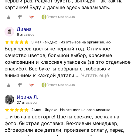
первый раз. Радуют букеты, выглядят так как на
а
,
картинке! Буду и дальше здесь заказывать.
в
в
к
л
Ответ магазина
у
о
!
Диана
ж
🫶🏻
6 отзывов
е
Т
3 мая
Яндекс · Из отзывов на организацию
н
е
Беру здесь цветы не первый год. Отличное
а
п
качество цветов, большой выбор, красивые
и
е
композиции и классная упаковка (за это отдельное
н
р
спасибо). Все букеты собраны с любовью и
с
ь
вниманием к каждой детали,
…
Читать ещё
т
б
р
Ответ магазина
у
у
д
Ирина Л.
к
у
27 отзывов
ц
в
2 мая
Яндекс · Из отзывов на организацию
и
а
... и была в восторге! Цветы свежие, все как на
я
ш
фото, быстрая доставка. Вежливый менеджер,
и
и
обговорили все детали, произвела оплату, перед
с
м