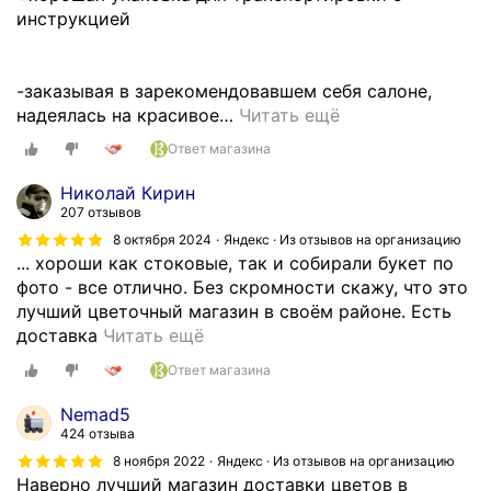
о
к
п
инструкцией
г
а
у
о
п
с
м
р
т
-заказывая в зарекомендовавшем себя салоне,
е
и
е
надеялась на красивое
…
Читать ещё
с
е
"
Ответ магазина
т
х
з
а
а
а
Николай Кирин
в
л
в
207 отзывов
п
а
е
8 октября 2024
Яндекс · Из отзывов на организацию
е
в
л
... хороши как стоковые, так и собирали букет по
р
о
и
фото - все отлично. Без скромности скажу, что это
в
в
к
лучший цветочный магазин в своём районе. Есть
ы
р
о
О
доставка
Читать ещё
е
е
л
т
и
Ответ магазина
м
е
л
б
я
п
и
Nemad5
ы
и
н
ч
424 отзыва
л
п
ы
н
8 ноября 2022
Яндекс · Из отзывов на организацию
а
р
е
ы
Наверно лучший магазин доставки цветов в
в