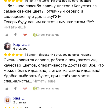
16 июня
Яндекс · Из отзывов на организацию
... большое спасибо салону цветов «Капуста» за
самые свежие цветы, отличный сервис и
своевременную доставку!🫶🏻
Теперь буду вашим постоянным клиентом 🌸🌱
Х
Читать ещё
о
Ответ магазина
ч
у
Карташа
с
6 отзывов
к
14 июня
Яндекс · Из отзывов на организацию
а
Очень нравится сервис, работа с покупателями,
з
качество цветов, оперативность доставки! Всё, что
а
может быть идеально, в этом магазине идеально!
т
Удобно выбирать букет, при необходимости
ь
специалисты
…
Читать ещё
б
Ответ магазина
о
л
Яна С.
ь
2 отзыва
ш