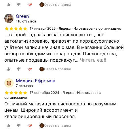
Ответ магазина
Green
116 отзывов
17 января 2025
Яндекс · Из отзывов на организацию
... второй год заказываю пчелопакеты , всё
автоматизировано, привозят по порядкусогласно
учётной записи начиная с мая. В магазине большой
выбор необходимых товаров для Пчеловодства,
П
опытные продавцы подскажут...
Читать ещё
р
Ответ магазина
е
к
Михаил Ефремов
р
7 отзывов
а
17 сентября 2024
Яндекс · Из отзывов на
с
организацию
Отличный магазин для пчеловодов по разумным
н
ценам. Широкий ассортимент и
ы
квалифицированный персонал.
й
м
Ответ магазина