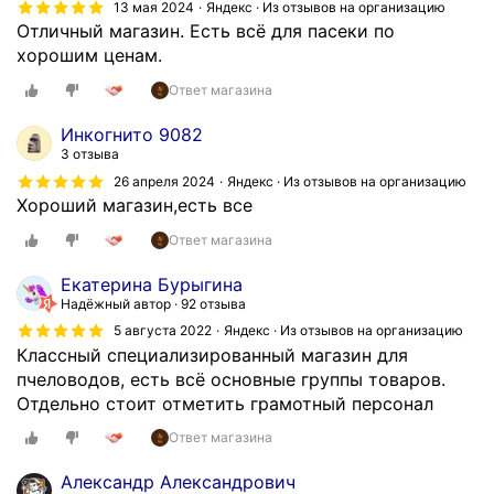
л
13 мая 2024
Яндекс · Из отзывов на организацию
Отличный магазин. Есть всё для пасеки по
о
хорошим ценам.
п
а
Ответ магазина
к
е
Инкогнито 9082
т
3 отзыва
ы
26 апреля 2024
Яндекс · Из отзывов на организацию
,
Хороший магазин,есть все
в
Ответ магазина
с
ё
Екатерина Бурыгина
а
Надёжный автор
92 отзыва
в
5 августа 2022
Яндекс · Из отзывов на организацию
т
Классный специализированный магазин для
о
пчеловодов, есть всё основные группы товаров.
м
Отдельно стоит отметить грамотный персонал
а
Ответ магазина
т
и
Александр Александрович
з