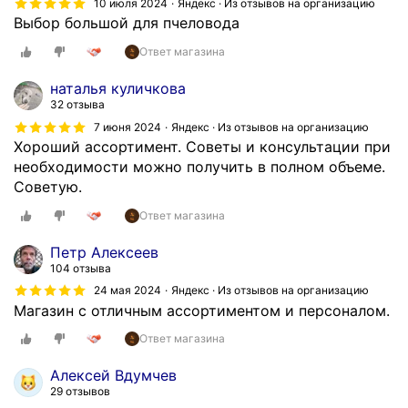
10 июля 2024
Яндекс · Из отзывов на организацию
т
Выбор большой для пчеловода
о
Ответ магазина
р
о
наталья куличкова
й
32 отзыва
г
7 июня 2024
Яндекс · Из отзывов на организацию
о
Хороший ассортимент. Советы и консультации при
д
необходимости можно получить в полном объеме.
з
Советую.
а
к
Ответ магазина
а
Петр Алексеев
з
104 отзыва
ы
24 мая 2024
Яндекс · Из отзывов на организацию
в
Магазин с отличным ассортиментом и персоналом.
а
ю
Ответ магазина
п
ч
Алексей Вдумчев
29 отзывов
е