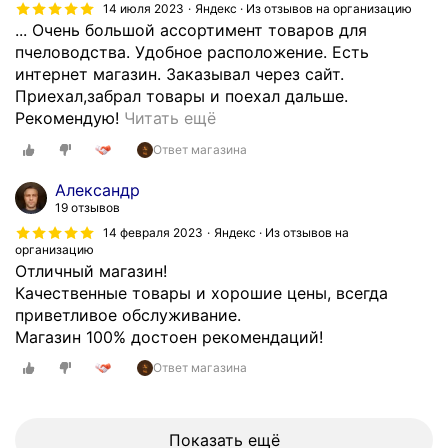
14 июля 2023
Яндекс · Из отзывов на организацию
р
... Очень большой ассортимент товаров для
я
пчеловодства. Удобное расположение. Есть
д
интернет магазин. Заказывал через сайт.
к
Приехал,забрал товары и поехал дальше.
у
Я
Рекомендую!
Читать ещё
с
н
о
Ответ магазина
а
г
ч
л
Александр
и
19 отзывов
а
н
с
14 февраля 2023
Яндекс · Из отзывов на
а
организацию
н
Отличный магазин!
ю
о
Качественные товары и хорошие цены, всегда
щ
у
приветливое обслуживание.
и
ч
Магазин 100% достоен рекомендаций!
й
ё
п
т
Ответ магазина
ч
н
е
о
л
й
Показать ещё
о