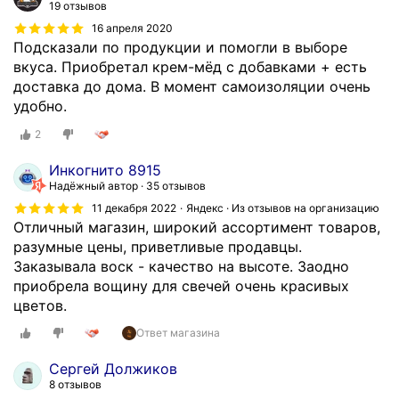
19 отзывов
и
16 апреля 2020
р
Подсказали по продукции и помогли в выборе
о
вкуса. Приобретал крем-мёд с добавками + есть
в
доставка до дома. В момент самоизоляции очень
а
удобно.
н
2
о
,
Инкогнито 8915
п
Надёжный автор
35 отзывов
р
11 декабря 2022
Яндекс · Из отзывов на организацию
и
Отличный магазин, широкий ассортимент товаров,
в
разумные цены, приветливые продавцы.
о
Заказывала воск - качество на высоте. Заодно
з
приобрела вощину для свечей очень красивых
я
цветов.
т
п
Ответ магазина
о
Сергей Должиков
п
8 отзывов
о