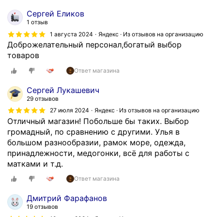
а
г
Сергей Еликов
а
1 отзыв
з
1 августа 2024
Яндекс · Из отзывов на организацию
и
Доброжелательный персонал,богатый выбор
н
товаров
,
Ответ магазина
х
о
Сергей Лукашевич
р
29 отзывов
о
27 июля 2024
Яндекс · Из отзывов на организацию
ш
Отличный магазин! Побольше бы таких. Выбор
и
громадный, по сравнению с другими. Улья в
й
большом разнообразии, рамок море, одежда,
в
принадлежности, медогонки, всё для работы с
ы
матками и т.д.
б
Ответ магазина
о
р
Дмитрий Фарафанов
,
19 отзывов
в