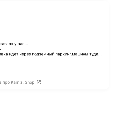
казала у вас…
.
тавка идет через подземный паркинг.машины туда
…
 про Karniz. Shop