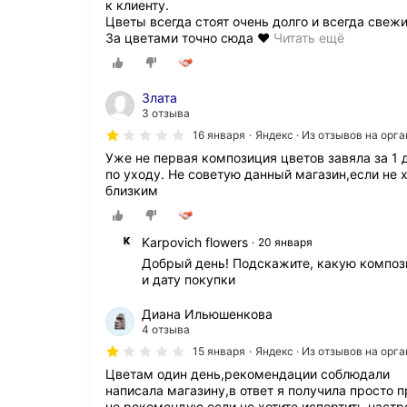
к клиенту.
Цветы всегда стоят очень долго и всегда свежи
О
За цветами точно сюда ❤️
Читать ещё
т
л
и
Злата
ч
3 отзыва
н
ы
16 января
Яндекс · Из отзывов на орг
й
Уже не первая композиция цветов завяла за 1
м
по уходу. Не советую данный магазин,если не 
а
близким
г
а
з
Karpovich flowers
20 января
и
Добрый день! Подскажите, какую компози
н
и дату покупки
,
о
Диана Ильюшенкова
ч
4 отзыва
е
н
15 января
Яндекс · Из отзывов на орг
ь
Цветам один день,рекомендации соблюдали
к
написала магазину,в ответ я получила просто
р
не рекомендую,если не хотите испортить настр