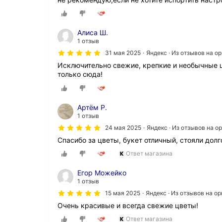
а
с
и
в
Алиса Ш.
ы
1 отзыв
е
31 мая 2025
Яндекс · Из отзывов на 
и
Исключительно свежие, крепкие и необычные ц
с
только сюда!
о
в
р
е
Артём Р.
м
1 отзыв
е
24 мая 2025
Яндекс · Из отзывов на 
н
н
Спасибо за цветы, букет отличный, стояли долг
ы
Ответ магазина
е
б
Егор Можейко
у
1 отзыв
к
е
15 мая 2025
Яндекс · Из отзывов на о
т
Очень красивые и всегда свежие цветы!
ы
.
Ответ магазина