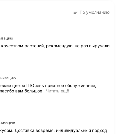
По умолчанию
низацию
 качеством растений, рекомендую, не раз выручали
ганизацию
свежие цветы 👍🏻Очень приятное обслуживание,
З
пасибо вам большое !
Читать ещё
а
к
а
з
ы
в
анизацию
а
о вкусом. Доставка вовремя, индивидуальный подход
ю