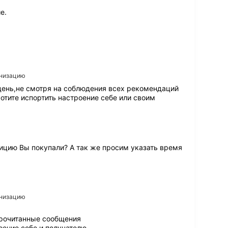
н
е.
е
п
е
р
в
ы
й
анизацию
р
 день,не смотря на соблюдения всех рекомендаций
а
хотите испортить настроение себе или своим
з
и
в
с
е
г
цию Вы покупали? А так же просим указать время 
д
а
о
ч
е
анизацию
н
ь
 прочитанные сообщения
к
оение себе и получателю