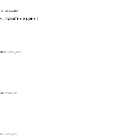
рганизацию
.. приятные цены!
 организацию
рганизацию
ганизацию