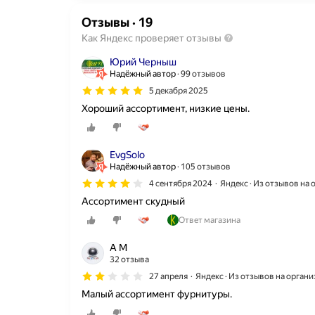
Отзывы
·
19
Как Яндекс проверяет отзывы
Юрий Черныш
Надёжный автор
99 отзывов
5 декабря 2025
Хороший ассортимент, низкие цены.
EvgSolo
Надёжный автор
105 отзывов
4 сентября 2024
Яндекс · Из отзывов на
Ассортимент скудный
Ответ магазина
А М
32 отзыва
27 апреля
Яндекс · Из отзывов на орган
Малый ассортимент фурнитуры.