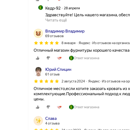
Кедр-92
28 апреля
Здравствуйте! Цель нашего магазина, обе
Читать ещё
Владимир Владимир
69 отзывов
8 января
Яндекс · Из отзывов на органи
Отличный магазин фурнитуры хорошего качества
Ответ магазина
Юрий Спицин
61 отзыв
2 августа 2024
Яндекс · Из отзывов на о
Отличное место,если хотите заказать кровать из
комплектующие.Профессиональный подход к люд
цены.
Ответ магазина
Слава
4 отзыва