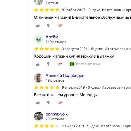
1 отзыв
9 ноября 2017
Яндекс · Из отзывов на о
Отличный магазин! Внимательное обслуживание и.
Артём
149 отзывов
31 августа 2024
Яндекс · Из отзывов на
Хороший магазин купил мойку и вытяжку
Ответ магазина
Алексей Подобедов
49 отзывов
9 апреля 2019
Яндекс · Из отзывов на о
Все на высшем уровне. Молодцы.
borimaxvolk
233 отзыва
13 июля 2019
Яндекс · Из отзывов на ор