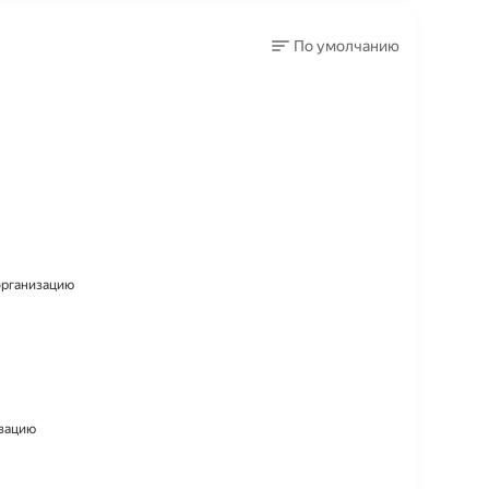
По умолчанию
 организацию
изацию