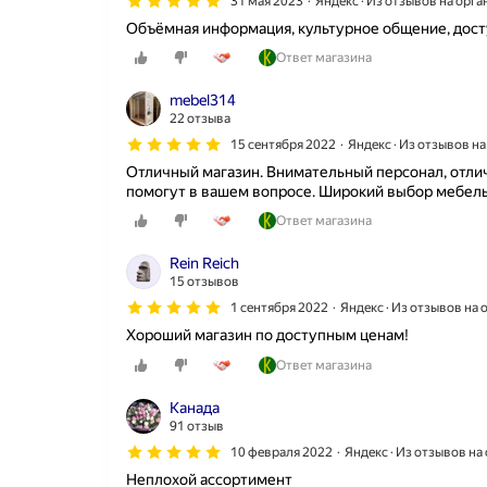
31 мая 2023
Яндекс · Из отзывов на орг
Объёмная информация, культурное общение, дост
Ответ магазина
mebel314
22 отзыва
15 сентября 2022
Яндекс · Из отзывов н
Отличный магазин. Внимательный персонал, отлич
помогут в вашем вопросе. Широкий выбор мебель
Ответ магазина
Rein Reich
15 отзывов
1 сентября 2022
Яндекс · Из отзывов на
Хороший магазин по доступным ценам!
Ответ магазина
Канада
91 отзыв
10 февраля 2022
Яндекс · Из отзывов н
Неплохой ассортимент