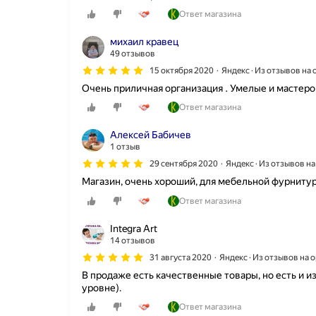
Ответ магазина
михаил кравец
49 отзывов
15 октября 2020
Яндекс · Из отзывов на
Очень приличная организация . Умелые и мастеро
Ответ магазина
Алексей Бабичев
1 отзыв
29 сентября 2020
Яндекс · Из отзывов н
Магазин, очень хороший, для мебельной фурнитур
Ответ магазина
Integra Art
14 отзывов
31 августа 2020
Яндекс · Из отзывов на
В продаже есть качественные товары, но есть и и
уровне).
Ответ магазина