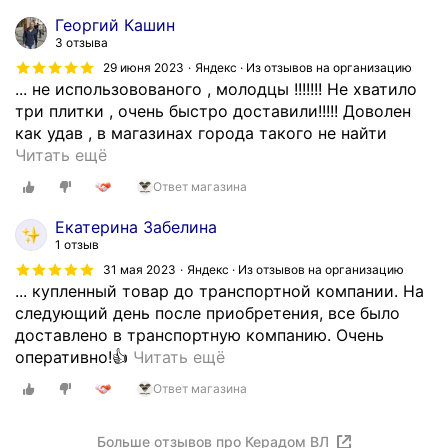
Георгий Кашин
3 отзыва
29 июня 2023
Яндекс · Из отзывов на организацию
... не использовованого , молодцы !!!!!!! Не хватило
три плитки , очень быстро доставили!!!!! Доволен
как удав , в магазинах города такого не найти
К
Читать ещё
е
Ответ магазина
р
а
Екатерина Забелина
м
1 отзыв
о
31 мая 2023
Яндекс · Из отзывов на организацию
г
... купленный товар до транспортной компании. На
р
следующий день после приобретения, все было
а
доставлено в транспортную компанию. Очень
н
О
оперативно!👍
Читать ещё
и
г
Ответ магазина
т
р
о
о
ч
Больше отзывов про Керадом ВЛ
м