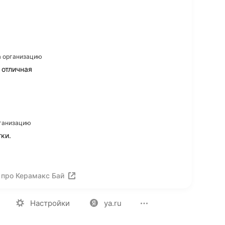
на организацию
 отличная
рганизацию
ки.
 про Керамакс Бай
ия
Вакансии
Лицензия на использование
Политика конф
Настройки
ya.ru