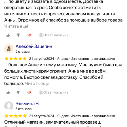
... по цвету и заказать в одном месте. Доставка
о
й
оперативная, в срок. Особо хочется отметить
й
м
интеллигентность и профессионализм консультанта
к
а
Анны. Огромное ей спасибо за помощь в выборе товара
о
г
О
Читать ещё
м
а
т
н
Ответ магазина
з
л
а
и
и
Aлексей Зацепин
т
н
ч
2 отзыва
ы
.
н
21 августа 2024
Яндекс · Из отзывов на организацию
и
К
ы
... большое Анне и этому магазину. Мне нужно было два
т
у
й
больших листа керамогранит. Анна мне во всём
у
п
м
помогла. Быстро сделала доставку. Спасибо ей
а
и
а
Д
большое.
Читать ещё
л
л
г
о
е
Ответ магазина
а
а
б
т
п
з
р
Эльмира Н.
а
л
и
ы
5 отзывов
.
и
н
й
П
21 августа 2024
Яндекс · Из отзывов на организацию
т
.
д
Отличный магазин, замечательный продавец.
л
к
П
е