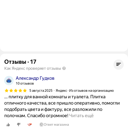
Отзывы
·
17
Как Яндекс проверяет отзывы
Александр Гудков
10 отзывов
5 августа 2025
Яндекс · Из отзывов на организацию
... плитку для ванной комнаты и туалета. Плитка
отличного качества, все пришло оперативно, помогли
подобрать цвета и фактуру, все разложили по
П
полочкам. Спасибо огромное!
Читать ещё
р
Ответ магазина
и