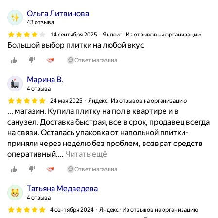
о
Ольга Литвинова
б
43 отзыва
р
14 сентября 2025
Яндекс · Из отзывов на организацию
е
Большой выбор плитки на любой вкус.
т
Ответ магазина
а
л
Марина В.
п
4 отзыва
л
24 мая 2025
Яндекс · Из отзывов на организацию
и
... магазин. Купила плитку на пол в квартире и в
т
санузел. Доставка быстрая, все в срок, продавец всегда
к
на связи. Осталась упаковка от напольной плитки-
у
приняли через неделю без проблем, возврат средств
д
О
оперативный....
Читать ещё
л
т
Ответ магазина
я
л
в
и
Татьяна Медведева
а
ч
4 отзыва
н
н
4 сентября 2024
Яндекс · Из отзывов на организацию
н
ы