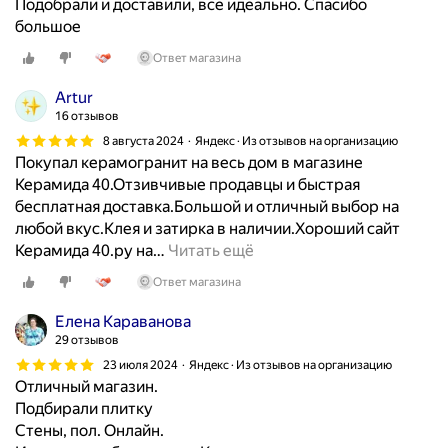
Подобрали и доставили, все идеально. Спасибо
и
у
о
н
большое
т
н
к
ь
к
а
Ответ магазина
у
в
а
п
п
с
о
Artur
о
а
е
т
16 отзывов
л
л
м
л
8 августа 2024
Яндекс · Из отзывов на организацию
в
и
.
и
Покупал керамогранит на весь дом в магазине
к
п
С
ч
Керамида 40.Отзивчивые продавцы и быстрая
в
л
п
н
бесплатная доставка.Большой и отличный выбор на
а
и
а
о
любой вкус.Клея и затирка в наличии.Хороший сайт
р
т
с
г
Керамида 40.ру на
…
Читать ещё
т
к
и
о
и
у
Ответ магазина
б
к
р
в
о
а
Елена Караванова
е
в
б
ч
29 отзывов
и
а
о
е
в
23 июля 2024
Яндекс · Из отзывов на организацию
н
л
с
Отличный магазин.
с
н
ь
т
Подбирали плитку
а
у
ш
в
Стены, пол. Онлайн.
н
ю
о
а