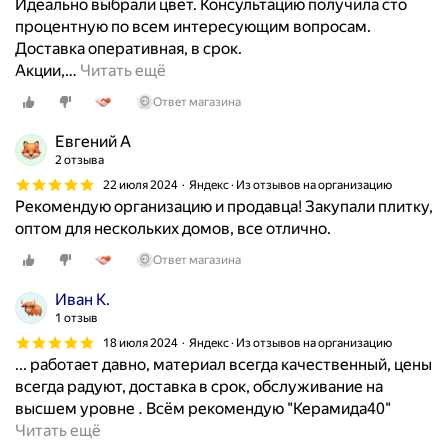
Идеально выбрали цвет. Консультацию получила сто
у
к
е
,
процентную по всем интересующим вопросам.
з
о
А
в
Доставка оперативная, в срок.
е
м
н
с
Акции,
…
Читать ещё
л
н
н
е
.
а
е
Ответ магазина
п
Д
т
и
р
о
Евгений А
у
э
и
с
2 отзыва
и
т
ш
т
л
22 июля 2024
Яндекс · Из отзывов на организацию
о
л
а
Рекомендую организацию и продавца! Закупали плитку,
а
м
о
в
оптом для нескольких домов, все отлично.
м
у
о
к
и
м
п
Ответ магазина
а
н
а
е
б
а
Иван К.
г
р
ы
т
1 отзыв
а
а
с
в
з
18 июля 2024
Яндекс · Из отзывов на организацию
т
т
к
... работает давно, материал всегда качественный, цены
и
и
р
в
всегда радуют, доставка в срок, обслуживание на
н
в
а
а
высшем уровне . Всём рекомендую "Керамида40"
у
н
я
р
Н
Читать ещё
.
о
,