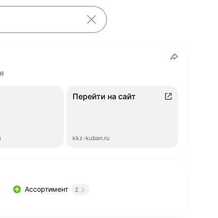
я
Перейти на сайт
ы
kkz-kuban.ru
Ассортимент
2