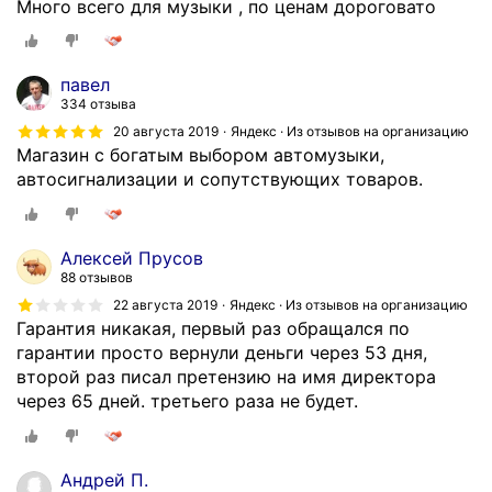
Много всего для музыки , по ценам дороговато
а
о
е
л
к
г
,
и
и
ч
павел
е
с
334 отзыва
т
п
т
о
20 августа 2019
Яндекс · Из отзывов на организацию
о
р
Магазин с богатым выбором автомузыки,
в
с
а
автосигнализации и сопутствующих товаров.
н
р
т
а
а
о
л
в
р
и
Алексей Прусов
н
S
ч
88 отзывов
е
I
и
22 августа 2019
Яндекс · Из отзывов на организацию
н
L
и
Гарантия никакая, первый раз обращался по
и
V
н
гарантии просто вернули деньги через 53 дня,
ю
E
е
второй раз писал претензию на имя директора
с
R
т
через 65 дней. третьего раза не будет.
д
S
и
р
T
п
у
O
р
г
Андрей П.
N