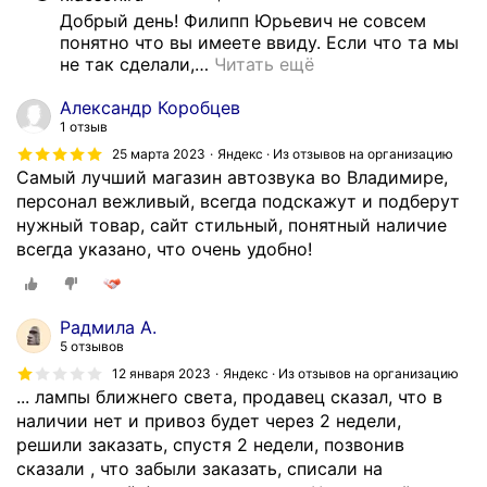
о
Добрый день! Филипп Юрьевич не совсем 
понятно что вы имеете ввиду. Если что та мы 
п
не так сделали,
…
Читать ещё
о
д
Александр Коробцев
о
1 отзыв
р
25 марта 2023
Яндекс · Из отзывов на организацию
о
Самый лучший магазин автозвука во Владимире,
ж
персонал вежливый, всегда подскажут и подберут
е
нужный товар, сайт стильный, понятный наличие
б
всегда указано, что очень удобно!
е
з
у
Радмила А.
ч
5 отзывов
ё
12 января 2023
Яндекс · Из отзывов на организацию
т
... лампы ближнего света, продавец сказал, что в
а
наличии нет и привоз будет через 2 недели,
в
решили заказать, спустя 2 недели, позвонив
а
сказали , что забыли заказать, списали на
ш