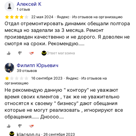
з
Алексей К
а
1 отзыв
д
22 мая 2024
Яндекс · Из отзывов на организацию
а
Отдал отремонтировать динамик обещали полтора
ч
месяца но заделали за 3 месяца. Ремонт
а
произведен качественно и не дорого. Я доволен не
п
смотря на сроки. Рекомендую.....
р
Ответ магазина
о
д
Филипп Юрьевич
а
39 отзывов
т
16 сентября 2023
Яндекс · Из отзывов на
ь
организацию
в
Не рекомендую данную " контору" не уважают
а
время своих клиентов , так же не уважительно
м
относятся к своему " бизнесу" дают обещания
ч
которые не могут реализовать , игнорируют все
т
обращения...... Дноооо....
о
-
klacson.ru
т
26 сентября 2023