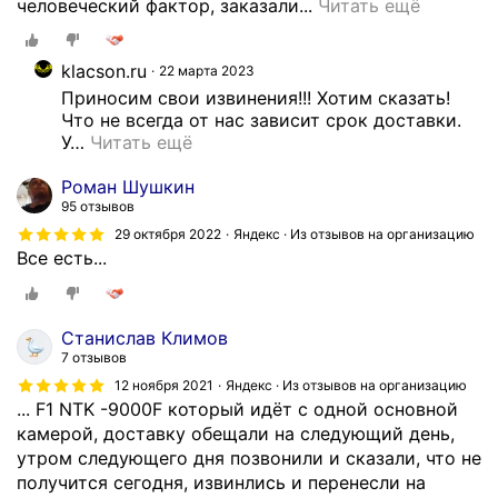
З
человеческий фактор, заказали...
Читать ещё
и
а
х
к
п
klacson.ru
22 марта 2023
а
о
Приносим свои извинения!!! Хотим сказать! 
з
ж
Что не всегда от нас зависит срок доставки.  
ы
е
У
…
Читать ещё
в
л
а
а
Роман Шушкин
л
н
95 отзывов
и
и
29 октября 2022
Яндекс · Из отзывов на организацию
л
й
Все есть...
а
.
м
Ц
п
е
Станислав Климов
ы
н
7 отзывов
б
ы
12 ноября 2021
Яндекс · Из отзывов на организацию
л
н
... F1 NTK -9000F который идёт с одной основной
и
а
камерой, доставку обещали на следующий день,
ж
о
утром следующего дня позвонили и сказали, что не
н
д
получится сегодня, извинлись и перенесли на
е