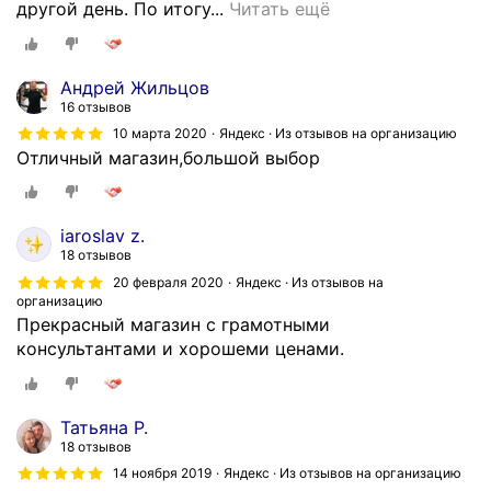
н
З
другой день. По итогу...
Читать ещё
г
и
а
о
и
к
с
т
а
Андрей Жильцов
в
е
з
16 отзывов
е
ж
ы
10 марта 2020
Яндекс · Из отзывов на организацию
т
е
в
Отличный магазин,большой выбор
а
т
а
,
о
л
п
в
у
iaroslav z.
р
а
р
18 отзывов
о
р
е
д
20 февраля 2020
Яндекс · Из отзывов на
ы
б
организацию
а
о
я
Прекрасный магазин с грамотными
в
ч
т
консультантами и хорошеми ценами.
е
е
в
ц
н
и
с
ь
д
Татьяна Р.
к
в
е
18 отзывов
а
ы
о
14 ноября 2019
Яндекс · Из отзывов на организацию
з
с
р