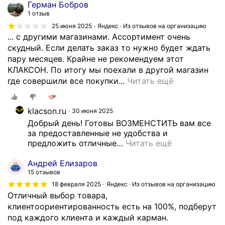
Герман Бобров
1 отзыв
25 июня 2025
Яндекс · Из отзывов на организацию
... с другими магазинами. Ассортимент очень
скудный. Если делать заказ то нужно будет ждать
пару месяцев. Крайне не рекомендуем этот
КЛАКСОН. По итогу мы поехали в другой магазин
П
где совершили все покупки...
Читать ещё
р
о
klacson.ru
30 июня 2025
д
Добрый день! Готовы ВОЗМЕНСТИТЬ вам все 
а
за предоставленные не удобства и 
в
предложить отличные
…
Читать ещё
е
ц
Андрей Елизаров
х
15 отзывов
а
18 февраля 2025
Яндекс · Из отзывов на организацию
м
Отличный выбор товара,
и
клиентоориентированность есть на 100%, подберут
т
под каждого клиента и каждый карман.
.