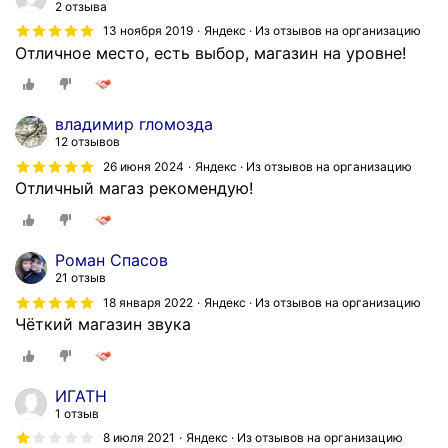
и
и
2 отзыва
E
в
м
13 ноября 2019
Яндекс · Из отзывов на организацию
F
о
и
Отличное место, есть выбор, магазин на уровне!
1
з
м
N
б
а
T
у
г
K
владимир гломозда
д
а
12 отзывов
-
е
з
9
26 июня 2024
Яндекс · Из отзывов на организацию
т
и
Отличный магаз рекомендую!
0
ч
н
0
е
а
0
р
м
F
Роман Спасов
е
и
к
21 отзыв
з
.
о
18 января 2022
Яндекс · Из отзывов на организацию
2
А
т
Чёткий магазин звука
н
с
о
е
с
р
д
о
ы
ИГАТН
е
р
й
1 отзыв
л
т
и
8 июля 2021
Яндекс · Из отзывов на организацию
и
и