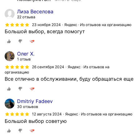
б
и
Лиза Веселова
р
22 отзыва
а
23 ноября 2024
Яндекс · Из отзывов на организацию
е
Большой выбор, всегда помогут
т
с
я
Олег Х.
.
1 отзыв
Е
26 сентября 2024
Яндекс · Из отзывов на
г
организацию
Все отлично в обслуживании, буду обращаться еще
о
о
с
н
Dmitriy Fadeev
о
30 отзывов
в
12 августа 2024
Яндекс · Из отзывов на организацию
н
Большой выбор советую
а
я