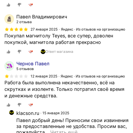
А
б
Павел Владимирович
с
2 отзыва
о
27 января 2025
Яндекс · Из отзывов на организацию
л
Покупал магнитолу Teyes, все супер, доволен
ю
покупкой, магнитола работая прекрасно
т
н
Ответ магазина
о
Чернов Павел
н
5 отзывов
и
12 января 2025
Яндекс · Из отзывов на организацию
в
Работа была выполнена некачественно, всё на
ч
скрутках и изоленте. Только потратил своё время
ё
и денежные средства.
м
н
е
klacson.ru
15 января 2025
р
Павел добрый день! Приносим свои извинения 
а
за предоставленные не удобства. Просим вас, 
з
пожалуйста
…
Читать ещё