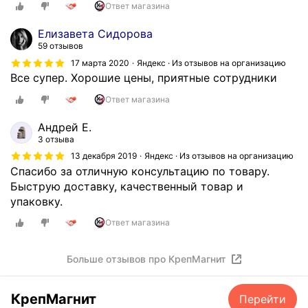
р
.
Ответ магазина
а
С
з
а
Елизавета Сидорова
м
59 отзывов
м
е
и
17 марта 2020
Яндекс · Из отзывов на организацию
с
Все супер. Хорошие цены, приятные сотрудники
м
т
а
Ответ магазина
и
г
л
н
Андрей Е.
з
и
3 отзыва
а
т
13 декабря 2019
Яндекс · Из отзывов на организацию
к
ы
Спасибо за отличную консультацию по товару.
а
о
Быструю доставку, качественный товар и
з
о
упаковку.
,
о
Ответ магазина
в
о
п
ч
о
е
Больше отзывов про КрепМагнит
н
н
е
ь
КрепМагнит
Перейти
д
х