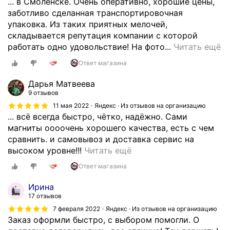
... в Смоленске. Очень оперативно, хорошие цены,
заботливо сделанная транспортировочная
упаковка. Из таких приятных мелочей,
складывается репутация компании с которой
У
работать одно удовольствие! На фото...
Читать ещё
ж
Ответ магазина
е
н
Дарья Матвеева
е
9 отзывов
в
11 мая 2022
Яндекс · Из отзывов на организацию
п
... всё всегда быстро, чётко, надёжно. Сами
е
магниты оооочень хорошего качества, есть с чем
р
сравнить. и самовывоз и доставка сервис на
в
з
высоком уровне!!!
Читать ещё
ы
а
Ответ магазина
й
к
р
а
Ирина
а
з
17 отзывов
з
ы
7 февраля 2022
Яндекс · Из отзывов на организацию
з
в
Заказ оформли быстро, с выбором помогли. О
а
а