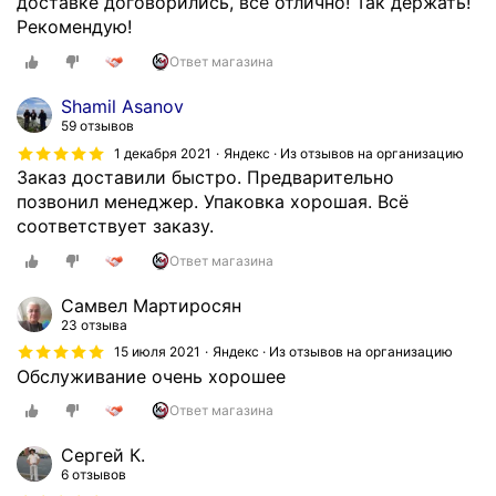
доставке договорились, все отлично! Так держать!
к
л
Рекомендую!
а
а
Ответ магазина
з
м
ы
н
Shamil Asanov
в
о
59 отзывов
а
г
1 декабря 2021
Яндекс · Из отзывов на организацию
ю
о
Заказ доставили быстро. Предварительно
м
р
позвонил менеджер. Упаковка хорошая. Всё
а
а
соответствует заказу.
г
з
н
Ответ магазина
,
и
в
Самвел Мартиросян
т
с
23 отзыва
ы
ё
15 июля 2021
Яндекс · Из отзывов на организацию
д
в
Обслуживание очень хорошее
л
с
я
е
Ответ магазина
б
г
Сергей К.
е
д
6 отзывов
й
а