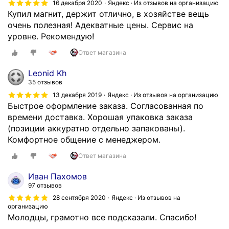
16 декабря 2020
Яндекс · Из отзывов на организацию
д
б
Купил магнит, держит отлично, в хозяйстве вещь
ж
ы
очень полезная! Адекватные цены. Сервис на
е
с
уровне. Рекомендую!
й
т
!
р
Ответ магазина
В
о
п
Leonid Kh
,
я
35 отзывов
ч
т
13 декабря 2019
Яндекс · Из отзывов на организацию
ё
н
Быстрое оформление заказа. Согласованная по
т
и
времени доставка. Хорошая упаковка заказа
к
ц
(позиции аккуратно отдельно запакованы).
о
у
Комфортное общение с менеджером.
,
в
н
Ответ магазина
е
а
ч
д
Иван Пахомов
е
ё
97 отзывов
р
ж
28 сентября 2020
Яндекс · Из отзывов на
о
организацию
н
Молодцы, грамотно все подсказали. Спасибо!
м
о