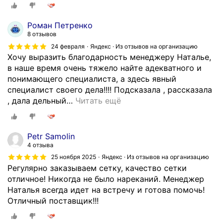
н
ь
е
и
Роман Петренко
п
з
8 отзывов
о
а
24 февраля
Яндекс · Из отзывов на организацию
л
к
Хочу выразить благодарность менеджеру Наталье,
у
а
в наше время очень тяжело найте адекватного и
ч
з
понимающего специалиста, а здесь явный
и
а
специалист своего дела!!!! Подсказала , рассказала
т
л
, дала дельный
…
Читать ещё
с
а
я
к
д
р
о
Petr Samolin
у
с
4 отзыва
п
т
25 ноября 2025
Яндекс · Из отзывов на организацию
н
а
Регулярно заказываем сетку, качество сетки
у
в
отличное! Никогда не было нареканий. Менеджер
ю
и
Наталья всегда идет на встречу и готова помочь!
п
т
Отличный поставщик!!!
а
ь
р
.