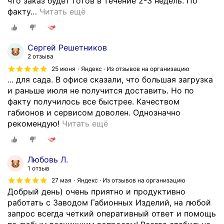
что заказ будет готов в течение 2-3 недель. По
факту
…
Читать ещё
Сергей Решетников
2 отзыва
25 июня
Яндекс · Из отзывов на организацию
... для сада. В офисе сказали, что большая загрузка
и раньше июля не получится доставить. Но по
факту получилось все быстрее. Качеством
габионов и сервисом доволен. Однозначно
Н
рекомендую!
Читать ещё
е
д
а
Любовь Л.
в
1 отзыв
н
27 мая
Яндекс · Из отзывов на организацию
о
Добрый день) очень приятно и продуктивно
с
работать с Заводом Габионных Изделий, на любой
д
запрос всегда четкий оперативный ответ и помощь
е