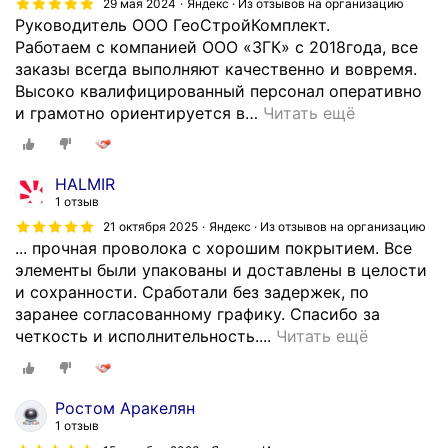
29 мая 2024
Яндекс · Из отзывов на организацию
а
у
Руководитель ООО ГеоСтройКомплект.
б
к
Работаем с компанией ООО «ЗГК» с 2018года, все
и
р
заказы всегда выполняют качественно и вовремя.
о
е
Высоко квалифицированный персонал оперативно
н
п
и грамотно ориентируется в
…
Читать ещё
о
л
в
е
и
н
с
HALMIR
и
е
1 отзыв
я
р
21 октября 2025
Яндекс · Из отзывов на организацию
о
в
... прочная проволока с хорошим покрытием. Все
т
и
элементы были упакованы и доставлены в целости
к
с
и сохранности. Сработали без задержек, по
о
о
заранее согласованному графику. Спасибо за
с
З
м
четкость и исполнительность....
Читать ещё
о
а
д
в
к
о
р
а
в
у
Ростом Аракелян
з
о
с
1 отзыв
ы
л