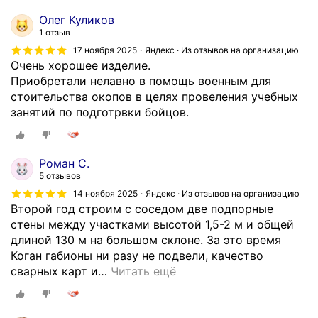
т
Н
и
Олег Куликов
о
ю
1 отзыв
п
г
17 ноября 2025
Яндекс · Из отзывов на организацию
о
а
Очень хорошее изделие.
ф
б
Приобретали нелавно в помощь военным для
а
и
стоительства окопов в целях провеления учебных
к
о
занятий по подготрвки бойцов.
т
н
у
н
п
ы
Роман С.
о
х
5 отзывов
л
к
14 ноября 2025
Яндекс · Из отзывов на организацию
у
о
Второй год строим с соседом две подпорные
ч
н
стены между участками высотой 1,5-2 м и общей
и
с
длиной 130 м на большом склоне. За это время
л
т
Коган габионы ни разу не подвели, качество
о
р
сварных карт и
…
Читать ещё
с
у
ь
к
в
ц