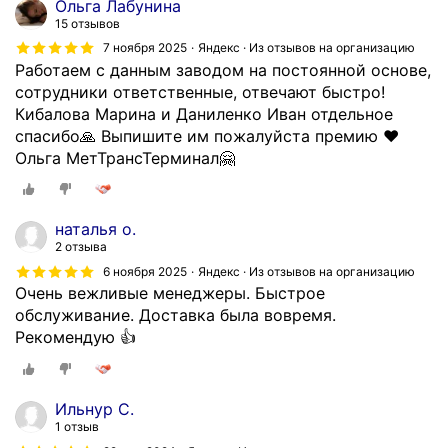
Ольга Лабунина
с
и
15 отзывов
е
й
7 ноября 2025
Яндекс · Из отзывов на организацию
б
к
Работаем с данным заводом на постоянной основе,
ы
о
сотрудники ответственные, отвечают быстро!
с
р
Кибалова Марина и Даниленко Иван отдельное
т
о
спасибо🙏 Выпишите им пожалуйста премию ❤
р
б
Ольга МетТрансТерминал🤗
е
ч
е
а
.
т
наталья о.
К
о
2 отзыва
а
г
6 ноября 2025
Яндекс · Из отзывов на организацию
ч
о
Очень вежливые менеджеры. Быстрое
е
т
обслуживание. Доставка была вовремя.
с
и
Рекомендую 👍
т
п
в
а
о
д
Ильнур С.
м
л
1 отзыв
г
я