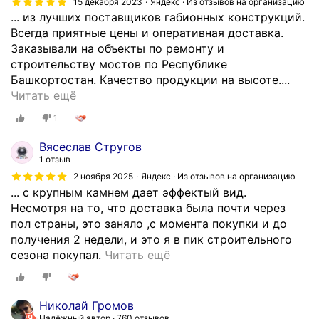
л
15 декабря 2023
Яндекс · Из отзывов на организацию
в
е
а
... из лучших поставщиков габионных конструкций.
а
н
в
Всегда приятные цены и оперативная доставка.
л
.
о
Заказывали на объекты по ремонту и
и
О
д
строительству мостов по Республике
к
д
о
Башкортостан. Качество продукции на высоте....
р
н
О
п
Читать ещё
у
о
д
р
1
п
з
и
о
н
н
н
п
Вясеслав Стругов
у
а
и
у
1 отзыв
ю
ч
з
с
2 ноября 2025
Яндекс · Из отзывов на организацию
п
н
л
к
... с крупным камнем дает эффектый вид.
а
о
у
н
Несмотря на то, что доставка была почти через
р
р
ч
о
пол страны, это заняло ,с момента покупки и до
т
е
ш
й
получения 2 недели, и это я в пик строительного
и
к
и
т
О
сезона покупал.
Читать ещё
ю
о
х
р
т
г
м
п
у
л
а
е
о
б
и
Николай Громов
б
н
с
ы
ч
Надёжный автор
760 отзывов