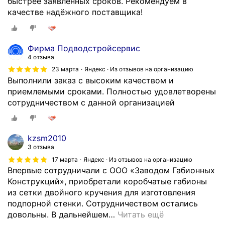
быстрее заявленных сроков. Рекомендуем в
я
а
качестве надёжного поставщика!
з
н
а
и
г
я
Фирма Подводстройсервис
р
в
4 отзыва
у
п
23 марта
Яндекс · Из отзывов на организацию
з
е
Выполнили заказ с высоким качеством и
к
р
приемлемыми сроками. Полностью удовлетворены
а
в
сотрудничеством с данной организацией
и
ы
р
е
а
о
kzsm2010
н
б
3 отзыва
ь
р
17 марта
Яндекс · Из отзывов на организацию
ш
а
Впервые сотрудничали с ООО «Заводом Габионных
е
т
Конструкций», приобретали коробчатые габионы
и
и
из сетки двойного кручения для изготовления
ю
л
подпорной стенки. Сотрудничеством остались
л
а
довольны. В дальнейшем
…
Читать ещё
я
с