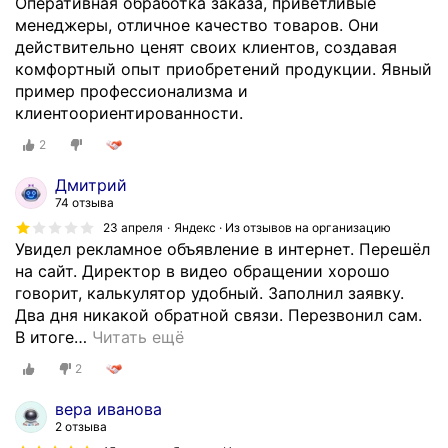
Оперативная обработка заказа, приветливые
и
менеджеры, отличное качество товаров. Они
н
действительно ценят своих клиентов, создавая
а
комфортный опыт приобретений продукции. Явный
г
пример профессионализма и
а
клиентоориентированности.
б
и
2
о
Дмитрий
н
74 отзыва
ы
23 апреля
Яндекс · Из отзывов на организацию
д
Увидел рекламное объявление в интернет. Перешёл
л
на сайт. Директор в видео обращении хорошо
я
говорит, калькулятор удобный. Заполнил заявку.
с
Два дня никакой обратной связи. Перезвонил сам.
а
В итоге
…
Читать ещё
д
а
2
.
В
вера иванова
о
2 отзыва