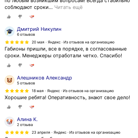
по любым возникшим вопросам! Всегда стабильно
л
соблюдают сроки
…
Читать ещё
а
л
з
Дмитрий Никулин
а
6 отзывов
к
20 мая
Яндекс · Из отзывов на организацию
а
Габионы пришли, все в порядке, в согласованные
з
сроки. Менеджеры отработали четко. Спасибо!
в
э
т
Алешников Александр
о
5 отзывов
й
18 мая
Яндекс · Из отзывов на организацию
к
Хорошие ребята! Оперативность, знают свое дело!
о
м
п
Алина К.
а
2 отзыва
н
23 апреля
Яндекс · Из отзывов на организацию
и