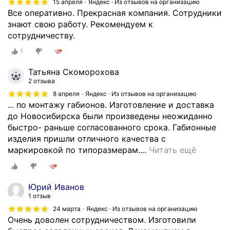
ф
15 апреля
Яндекс · Из отзывов на организацию
и
Все оперативно. Прекрасная компания. Сотрудники
с
знают свою работу. Рекомендуем к
е
сотрудничеству.
с
1
к
а
Татьяна Скоморохова
з
2 отзыва
а
8 апреля
Яндекс · Из отзывов на организацию
л
... по монтажу габионов. Изготовление и доставка
и
до Новосибирска были произведены неожиданно
,
быстро- раньше согласованного срока. Габионные
ч
изделия пришли отличного качества с
т
Н
маркировкой по типоразмерам....
Читать ещё
о
а
б
ш
о
а
Юрий Иванов
л
к
1 отзыв
ь
о
24 марта
Яндекс · Из отзывов на организацию
ш
м
Очень доволен сотрудничеством. Изготовили
а
п