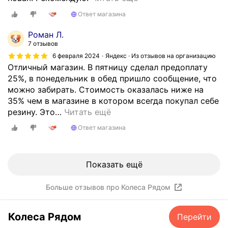
а
ч
ч
Ответ магазина
в
е
н
е
н
а
Роман Л.
ц
ь
я
7 отзывов
.
х
,
6 февраля 2024
Яндекс · Из отзывов на организацию
Н
о
о
Отличный магазин. В пятницу сделал предоплату
а
р
б
25%, в понедельник в обед пришло сообщение, что
ш
о
щ
можно забирать. Стоимость оказалась ниже на
л
ш
е
35% чем в магазине в котором всегда покупал себе
а
и
н
резину. Это
…
Читать ещё
о
й
и
б
Ответ магазина
п
е
ъ
р
,
я
о
в
в
Показать ещё
д
с
л
а
ё
е
в
Больше отзывов про Колеса Рядом
б
н
е
ы
и
ц
с
Колеса Рядом
Перейти
е
,
т