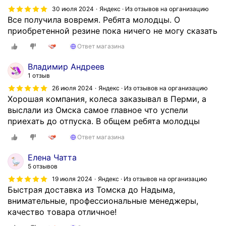
и
30 июля 2024
Яндекс · Из отзывов на организацию
2
Все получила вовремя. Ребята молодцы. О
-
приобретенной резине пока ничего не могу сказать
3
Ответ магазина
д
н
Владимир Андреев
я
1 отзыв
,
26 июля 2024
Яндекс · Из отзывов на организацию
п
Хорошая компания, колеса заказывал в Перми, а
р
выслали из Омска самое главное что успели
и
приехать до отпуска. В общем ребята молодцы
в
е
Ответ магазина
з
Елена Чатта
л
5 отзывов
и
19 июля 2024
Яндекс · Из отзывов на организацию
у
Быстрая доставка из Томска до Надыма,
ж
внимательные, профессиональные менеджеры,
е
качество товара отличное!
н