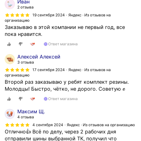
,
Иван
н
2 отзыва
у
19 сентября 2024
Яндекс · Из отзывов на
организацию
ж
Заказываю в этой компании не первый год, все
н
пока нравится.
а
б
Ответ магазина
ы
л
Алексей Алексей
3 отзыва
а
1
17 сентября 2024
Яндекс · Из отзывов на
организацию
ш
Второй раз заказываю у ребят комплект резины.
т
Молодцы! Быстро, чётко, не дорого. Советую ✊
,
в
Ответ магазина
п
Максим Щ.
о
4 отзыва
н
е
4 сентября 2024
Яндекс · Из отзывов на организацию
Отлично👍 Всë по делу, через 2 рабочих дня
д
отправили шины выбранной ТК, получил что
е