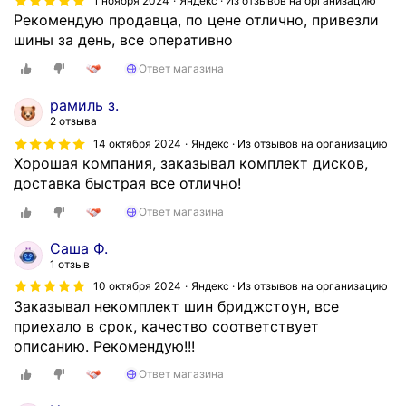
1 ноября 2024
Яндекс · Из отзывов на организацию
з
Рекомендую продавца, по цене отлично, привезли
и
шины за день, все оперативно
н
о
Ответ магазина
й
рамиль з.
H
2 отзыва
a
14 октября 2024
Яндекс · Из отзывов на организацию
n
Хорошая компания, заказывал комплект дисков,
k
доставка быстрая все отлично!
o
o
Ответ магазина
k
Саша Ф.
I
1 отзыв
p
10 октября 2024
Яндекс · Из отзывов на организацию
i
Заказывал некомплект шин бриджстоун, все
k
приехало в срок, качество соответствует
e
описанию. Рекомендую!!!
R
1
Ответ магазина
9