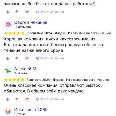
заказывал. Все бы так продавцы работали💪
л
ь
Ответ магазина
н
и
Сергей Чеканов
к
11 отзывов
0
3 сентября 2024
Яндекс · Из отзывов на организацию
9
Хорошая компания, диски качественные, из
.
Волгограда доехали в Ленинградскую область в
1
течение назначенного срока
2
Ответ магазина
.
2
Алексей М.
4
2 отзыва
,
7 августа 2024
Яндекс · Из отзывов на организацию
с
Очень классная компания, отправляют быстро,
к
общаются. В общем всём рекомендую
а
Ответ магазина
з
а
Инкогнито 2089
л
1 отзыв