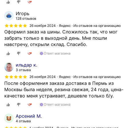
р
а
Игорь
т
128 отзывов
и
26 ноября 2024
Яндекс · Из отзывов на организацию
л
Оформил заказ на шины. Сложилось так, что мог
с
забрать только в выходной день. Мне пошли
я
навстречу, открыли склад. Спасибо.
в
Ответ магазина
к
о
ильдар к.
м
3 отзыва
п
26 ноября 2024
Яндекс · Из отзывов на организацию
а
После оформления заказа доставка в Пермь из
н
Москвы была неделя, резина свежая, 24 года, цена-
и
качество меня устраивает, дешевле только б/у.
ю
Ответ магазина
з
а
Арсений М.
р
4 отзыва
е