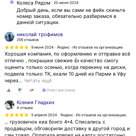
Колеса Рядом
20 июня 2024
к
Добрый день, если вы сами не фейк скиньте 
о
номер заказа, обязательно разберемся в 
м
данной ситуации.
е
н
николай трофимов
д
256 отзывов
о
9 июня 2024
Яндекс · Из отзывов на организацию
в
Хорошая компания, по оформлению и отправке всё
а
отлично , покрышки свежие 👍 качество смогу
т
оценить только осенью, когда перекину на диски,
ь
подвела только ТК, ехали 10 дней из Перми в Уфу
в
через
…
Читать ещё
с
Ответ магазина
е
м
Ксения Гладких
д
4 отзыва
а
5 апреля 2024
Яндекс · Из отзывов на организацию
н
... грузовичок киа бонго 4*4. Списались с
н
продавцом, обговорили доставку в другой город и
у
сам товар. Оплатила вперед на карту достаточно