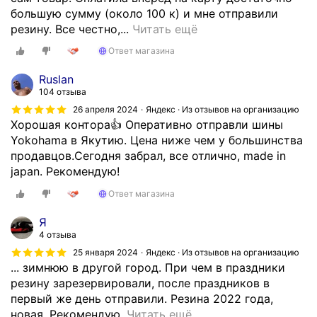
ю
большую сумму (около 100 к) и мне отправили
о
О
резину. Все честно,...
Читать ещё
р
т
г
Ответ магазина
л
а
и
Ruslan
н
ч
104 отзыва
и
н
26 апреля 2024
Яндекс · Из отзывов на организацию
з
ы
Хорошая контора👍 Оперативно отправли шины
а
й
Yokohama в Якутию. Цена ниже чем у большинства
ц
ч
продавцов.Сегодня забрал, все отлично, made in
и
е
japan. Рекомендую!
ю
с
,
Ответ магазина
т
ц
н
Я
е
ы
4 отзыва
н
й
а
25 января 2024
Яндекс · Из отзывов на организацию
п
... зимнюю в другой город. При чем в праздники
о
р
резину зарезервировали, после праздников в
т
о
первый же день отправили. Резина 2022 года,
л
д
О
новая. Рекомендую.
Читать ещё
и