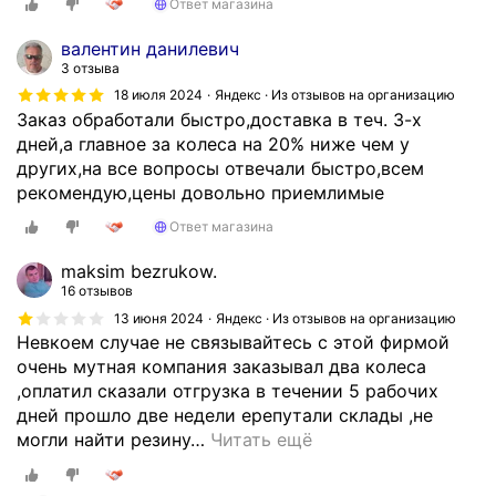
а
Ответ магазина
с
валентин данилевич
л
3 отзыва
е
д
18 июля 2024
Яндекс · Из отзывов на организацию
Заказ обработали быстро,доставка в теч. 3-х
у
дней,а главное за колеса на 20% ниже чем у
ю
других,на все вопросы отвечали быстро,всем
щ
рекомендую,цены довольно приемлимые
и
й
Ответ магазина
д
е
maksim bеzrukow.
н
16 отзывов
ь
13 июня 2024
Яндекс · Из отзывов на организацию
.
Невкоем случае не связывайтесь с этой фирмой
Б
очень мутная компания заказывал два колеса
у
,оплатил сказали отгрузка в течении 5 рабочих
д
дней прошло две недели ерепутали склады ,не
у
могли найти резину
…
Читать ещё
р
е