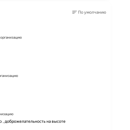
По умолчанию
а организацию
организацию
анизацию
ро , доброжелательность на высоте