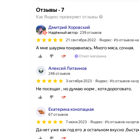
Отзывы
·
7
Как Яндекс проверяет отзывы
Дмитрий Хоровский
Надёжный автор
239 отзывов
21 сентября 2022
Яндекс · Из отзывов н
А мне шаурма понравилась. Много мяса, сочная.
Ответ магазина
Алексей Литвинов
246 отзывов
3 октября 2023
Яндекс · Из отзывов на 
Не посещал , но думаю норм , хотя дороговато.
Екатерина конопацкая
67 отзывов
7 июня 2023
Яндекс · Из отзывов на орг
Да нет уже как год его ,в остальном вкусно ,быст