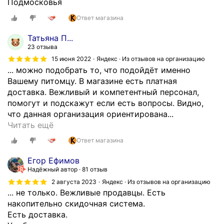
Подмосковья
Ответ магазина
Татьяна П...
23 отзыва
15 июня 2022
Яндекс · Из отзывов на организацию
... можно подобрать то, что подойдёт именно
Вашему питомцу. В магазине есть платная
доставка. Вежливый и компетентный персонал,
помогут и подскажут если есть вопросы. Видно,
что данная организация ориентирована...
В
Читать ещё
д
Ответ магазина
а
н
Егор Ефимов
н
Надёжный автор
81 отзыв
о
2 августа 2023
Яндекс · Из отзывов на организацию
м
... не только. Вежливые продавцы. Есть
м
накопительно скидочная система.
а
Есть доставка.
г