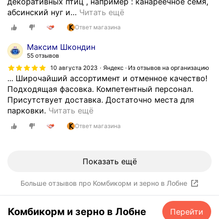
декоративных птиц , например : канареечное семя,
к
н
т
абсинский нуг и
…
Читать ещё
о
е
и
р
Ответ магазина
т
м
о
о
е
Максим Шкондин
в
л
н
55 отзывов
к
ь
т
10 августа 2023
Яндекс · Из отзывов на организацию
и
к
а
... Широчайший ассортимент и отменное качество!
и
о
б
Подходящая фасовка. Компетентный персонал.
к
.
о
Присутствует доставка. Достаточно места для
у
В
л
П
парковки.
Читать ещё
р
е
ь
р
у
ж
Ответ магазина
ш
е
ж
л
о
к
е
и
й
р
н
в
,
Показать ещё
а
е
ы
п
с
п
е
р
Больше отзывов про Комбикорм и зерно в Лобне
н
е
п
о
ы
р
р
д
й
в
Комбикорм и зерно в Лобне
Перейти
о
у
м