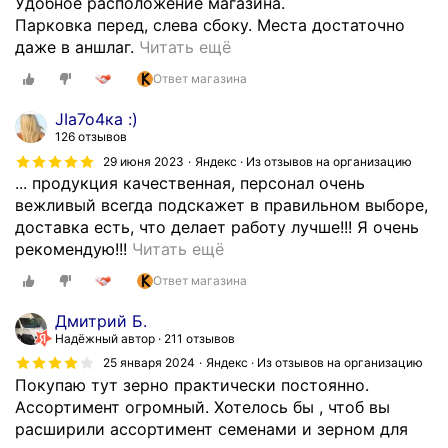
Удобное расположение магазина.
а
Парковка перед, слева сбоку. Места достаточно
з
Х
даже в аншлаг.
Читать ещё
и
о
Ответ магазина
н
р
е
о
JIa7o4ка :)
п
ш
126 отзывов
о
и
29 июня 2023
Яндекс · Из отзывов на организацию
к
й
... продукция качественная, персонал очень
у
в
вежливый всегда подскажет в правильном выборе,
п
ы
доставка есть, что делает работу лучше!!! Я очень
а
б
В
рекомендую!!!
Читать ещё
е
о
ы
Ответ магазина
м
р
б
к
к
о
Дмитрий Б.
о
о
р
Надёжный автор
211 отзывов
р
р
а
25 января 2024
Яндекс · Из отзывов на организацию
м
м
с
Покупаю тут зерно практически постоянно.
д
о
с
Ассортимент огромный. Хотелось бы , чтоб вы
л
в
о
расширили ассортимент семенами и зерном для
я
и
р