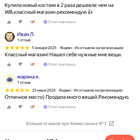
о
Купила новый костюм в 2 раза дешевле чем на
т
WB,классный магазин рекомендую 👍
л
Ответ магазина
е
т
Иван Л.
н
1 отзыв
и
5 января 2025
Яндекс · Из отзывов на организацию
х
Классный магазин! Нашел себе нужные мне вещи.
ф
Ответ магазина
у
т
марина е.
б
1 отзыв
о
25 июня 2024
Яндекс · Из отзывов на организацию
л
Отличное место) Продала много вещей.Рекомендую.
о
к
Ответ магазина
д
о
Больше отзывов про Комиссионка № 1
н
о