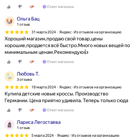
и
Ответ магазина
ч
Ольга Бац
н
1 отзыв
о
31 марта 2024
Яндекс · Из отзывов на организацию
г
Хороший магазин,продаю свой товар,цены
о
хорошие,продается всё быстро.Много новых вещей по
к
минимальным ценам.Рекомендую👍
а
ч
Ответ магазина
е
Любовь Т.
с
3 отзыва
т
в
18 марта 2024
Яндекс · Из отзывов на организацию
Купила детские новые кроссы. Производство
а
Германии. Цена приятно удивила. Теперь только сюда
и
ц
Ответ магазина
е
н
Лариса Легостаева
ы
1 отзыв
(
5 марта 2024
Яндекс · Из отзывов на организацию