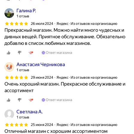
и
в
Галина Р.
е
1 отзыв
з
26 июля 2024
Яндекс · Из отзывов на организацию
4
Прекрасный магазин. Можно найти много чудесных и
к
дивных вещей. Приятное обслуживание. Обязательно
о
добавлю в список любимых магазинов.
р
Ответ магазина
о
б
Анастасия Черникова
к
1 отзыв
и
29 июня 2024
Яндекс · Из отзывов на организацию
в
Очень хороший магазин. Прекрасное обслуживание и
ы
ассортимент
щ
Ответ магазина
е
й
Светлана А.
р
1 отзыв
а
25 июня 2024
Яндекс · Из отзывов на организацию
з
Отличный магазин с хорошим ассортиментом
л