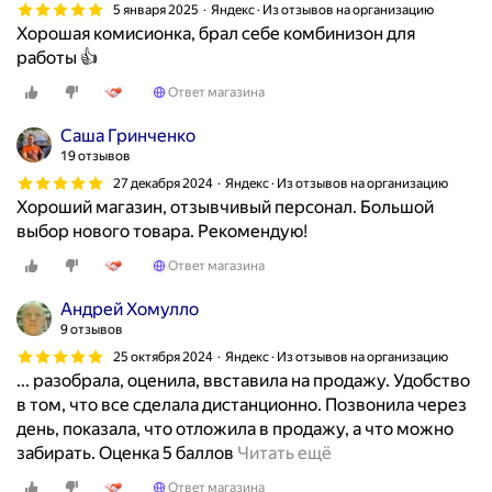
5 января 2025
Яндекс · Из отзывов на организацию
Хорошая комисионка, брал себе комбинизон для
работы 👍
Ответ магазина
Саша Гринченко
19 отзывов
27 декабря 2024
Яндекс · Из отзывов на организацию
Хороший магазин, отзывчивый персонал. Большой
выбор нового товара. Рекомендую!
Ответ магазина
Андрей Хомулло
9 отзывов
25 октября 2024
Яндекс · Из отзывов на организацию
... разобрала, оценила, ввставила на продажу. Удобство
в том, что все сделала дистанционно. Позвонила через
день, показала, что отложила в продажу, а что можно
П
забирать. Оценка 5 баллов
Читать ещё
р
Ответ магазина