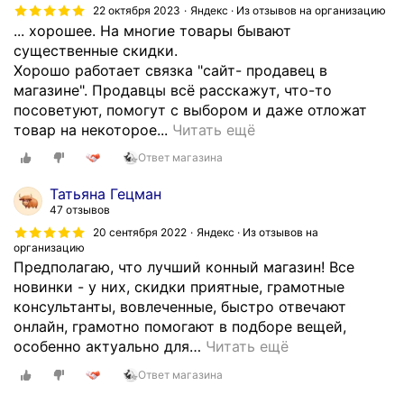
22 октября 2023
Яндекс · Из отзывов на организацию
... хорошее. На многие товары бывают
существенные скидки.
Хорошо работает связка "сайт- продавец в
магазине". Продавцы всё расскажут, что-то
посоветуют, помогут с выбором и даже отложат
Н
товар на некоторое...
Читать ещё
е
Ответ магазина
о
д
Татьяна Гецман
н
47 отзывов
о
20 сентября 2022
Яндекс · Из отзывов на
к
организацию
Предполагаю, что лучший конный магазин! Все
р
новинки - у них, скидки приятные, грамотные
а
консультанты, вовлеченные, быстро отвечают
т
онлайн, грамотно помогают в подборе вещей,
н
особенно актуально для
…
Читать ещё
о
д
Ответ магазина
е