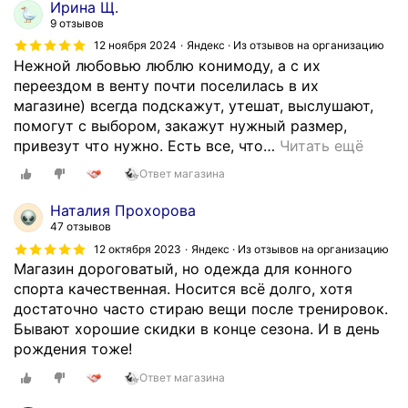
л
Ирина Щ.
а
9 отзывов
л
12 ноября 2024
Яндекс · Из отзывов на организацию
а
Нежной любовью люблю конимоду, а с их
п
переездом в венту почти поселилась в их
о
магазине) всегда подскажут, утешат, выслушают,
к
помогут с выбором, закажут нужный размер,
у
привезут что нужно. Есть все, что
…
Читать ещё
п
Ответ магазина
к
и
Наталия Прохорова
.
47 отзывов
А
12 октября 2023
Яндекс · Из отзывов на организацию
с
Магазин дороговатый, но одежда для конного
с
спорта качественная. Носится всё долго, хотя
о
достаточно часто стираю вещи после тренировок.
р
Бывают хорошие скидки в конце сезона. И в день
т
рождения тоже!
и
Ответ магазина
м
е