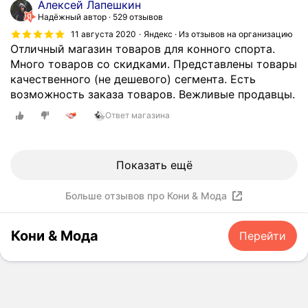
Алексей Лапешкин
н
Надёжный автор
529 отзывов
т
11 августа 2020
Яндекс · Из отзывов на организацию
б
Отличный магазин товаров для конного спорта.
о
Много товаров со скидками. Представлены товары
л
качественного (не дешевого) сегмента. Есть
ь
возможность заказа товаров. Вежливые продавцы.
ш
Ответ магазина
о
й
,
к
Показать ещё
а
ч
Больше отзывов про Кони & Мода
е
с
Кони & Мода
Перейти
т
в
о
т
о