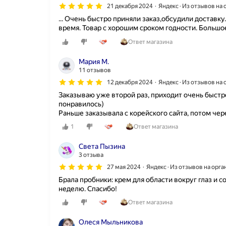
21 декабря 2024
Яндекс · Из отзывов на
... Очень быстро приняли заказ,обсудили доставк
время. Товар с хорошим сроком годности. Большо
Ответ магазина
Мария М.
11 отзывов
12 декабря 2024
Яндекс · Из отзывов на
Заказываю уже второй раз, приходит очень быстр
понравилось)
Раньше заказывала с корейского сайта, потом чер
1
Ответ магазина
Света Пызина
3 отзыва
27 мая 2024
Яндекс · Из отзывов на орг
Брала пробники: крем для области вокруг глаз и
неделю. Спасибо!
Ответ магазина
Олеся Мыльникова