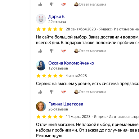
з
е
Ответ магазина
т
в
1
и
ы
5
к
Дарья Е.
ч
л
о
22 отзыва
а
е
й
28 сентября 2023
Яндекс · Из отзывов н
й
т
п
н
На сайте большой выбор. Заказ доставили воврем
,
о
о
всего 3 дня. В подарок также положили пробник с
с
л
с
ч
ь
Ответ магазина
е
и
з
р
т
у
Оксана Коломойченко
ь
а
ю
12 отзывов
е
ю
с
з
4 июня 2023
е
ь
н
ё
в
Сервис на высшем уровне, есть система предзака
о
о
т
о
Ответ магазина
д
о
т
н
р
н
Галина Цветкова
о
о
о
26 отзывов
й
й
с
и
г
11 марта 2023
Яндекс · Из отзывов на о
я
з
о
Отличный магазин. Неплохой выбор, приемлемые
т
л
д
наборы пробниками. От заказа до получения- два 
с
у
.
Рекомендую.
я
ч
В