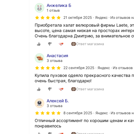
о
Анжелика Б
б
1 отзыв
р
е
21 октября 2025
Яндекс · Из отзывов 
т
Приобретала халат велюровый фирмы Laete, это
а
высоте, цена самая низкая на просторах интер
л
Очень благодарна Дмитрию, за внимательное 
а
Ответ магазина
п
о
д
Анастасия
у
3 отзыва
ш
22 сентября 2025
Яндекс · Из отзывов
к
Купила пуховое одеяло прекрасного качества 
у
очень быстрая, благодарю!
«
Л
Ответ магазина
о
р
Алексей Б.
е
3 отзыва
т
8 сентября 2025
Яндекс · Из отзывов 
т
а
Отличный ассортимент по хорошим ценам и кач
»
понравилось
(
Ответ магазина