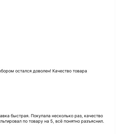
м
н
ы
е
ц
е
н
ы
.
О
ч
е
н
ь
ыбором остался доволен! Качество товара
п
о
р
а
д
о
в
а
авка быстрая. Покупала несколько раз, качество
л
льтировал по товару на 5, всё понятно разъяснил.
а
к