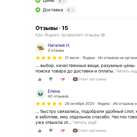
Цены
9
Доставка
9
Отзывы
·
15
Как Яндекс проверяет отзывы
Наталия Н.
3 отзыва
21 июля
Яндекс · Из отзывов на орга
... выбор, качественные вещи, разумные цены
поиска товара до доставки и оплаты.
Читать е
Ответ магазина
Елена
40 отзывов
26 октября 2025
Яндекс · Из отзывов 
... быстро связались, подобрали удобный слот,
и заботлив, ему отдельное спасибо. Честно гов
П
уже отвыкла от...
Читать ещё
р
Ответ магазина
и