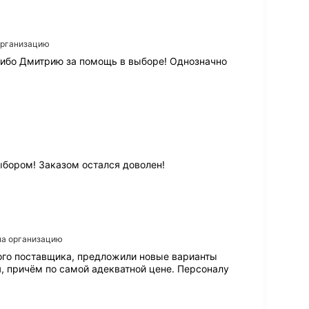
л
и
е
н
 организацию
т
сибо Дмитрию за помощь в выборе! Однозначно
о
о
р
и
е
н
т
и
р
ыбором! Заказом остался доволен!
о
в
а
н
н
о
 на организацию
с
угого поставщика, предложили новые варианты
т
я, причём по самой адекватной цене. Персоналу
ь
!
О