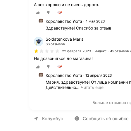
.
о
А вот хорошо и не очень дорого.
А
н
п
а
о
т
Королевство Уюта
4 мая 2023
и
о
Здравствуйте! Спасибо за отзыв.
т
т
о
м
Soldatenkova Maria
г
о
66 отзывов
у
м
п
22 февраля 2023
Яндекс · Из отзывов
е
о
н
Не дозвониться до магазина!
л
т
у
б
ч
ы
Королевство Уюта
12 апреля 2023
и
л
Мария, здравствуйте! От лица компании п
л
а
Действительно
…
Читать ещё
а
с
н
а
е
м
Больше отзывов п
т
а
о
я
О компании
Коммерческие предложен
л
н
Колумбус
Сообщить об ошибке
ь
и
к
з
о
к