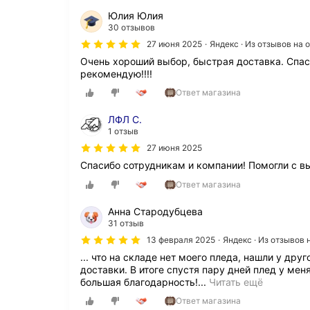
н
Юлия Юлия
я
30 отзывов
ю
к
27 июня 2025
Яндекс · Из отзывов на
а
Очень хороший выбор, быстрая доставка. Спа
ж
рекомендую!!!!
д
ы
Ответ магазина
й
г
ЛФЛ С.
о
1 отзыв
д
27 июня 2025
)
Спасибо сотрудникам и компании! Помогли с в
-
т
Ответ магазина
у
т
Анна Стародубцева
б
31 отзыв
ы
13 февраля 2025
Яндекс · Из отзывов
л
а
... что на складе нет моего пледа, нашли у др
с
доставки. В итоге спустя пару дней плед у мен
а
З
большая благодарность!...
Читать ещё
м
а
Ответ магазина
а
к