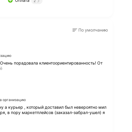
Оплата
2
По умолчанию
низацию
. Очень порадовала клиентоориентированность! От
П
щё
р
е
к
р
а
с
на организацию
н
 ну а курьер , который доставил был невероятно мил
ы
оря, в пору маркетплeйсов (заказал-забрал-ушел) я
й
в
ы
б