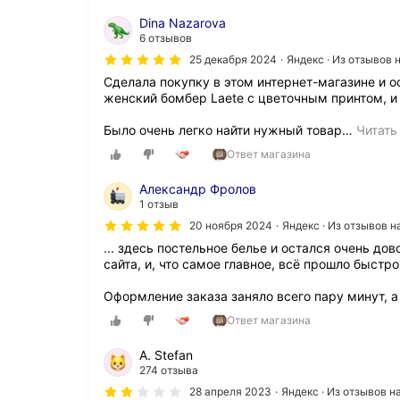
я
а
Dina Nazarova
п
з
6 отзывов
р
ы
и
в
25 декабря 2024
Яндекс · Из отзывов
в
а
Сделала покупку в этом интернет-магазине и о
л
л
женский бомбер Laete с цветочным принтом, и
е
а
к
з
Было очень легко найти нужный товар
…
Читать
а
д
т
Ответ магазина
е
е
с
л
ь
Александр Фролов
ь
п
1 отзыв
н
л
20 ноября 2024
Яндекс · Из отзывов 
а
е
... здесь постельное белье и остался очень д
я
д
сайта, и, что самое главное, всё прошло быстро
с
,
т
п
Оформление заказа заняло всего пару минут, а 
о
о
и
т
Ответ магазина
м
о
о
м
А. Stefan
с
у
274 отзыва
т
ч
28 апреля 2023
Яндекс · Из отзывов 
ь
т