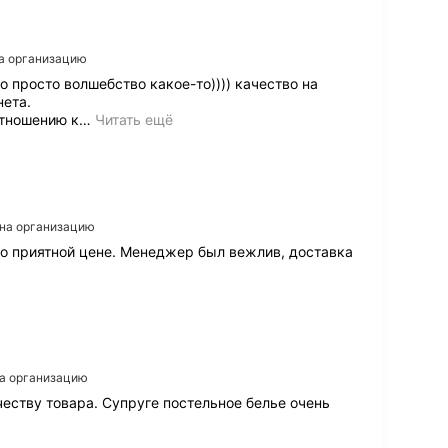
о
р
,
на организацию
к
 просто волшебство какое-то)))) качество на
а
нета.
ч
отношению к
…
Читать ещё
е
с
т
в
е
н
 на организацию
н
ы
по приятной цене. Менеджер был вежлив, доставка
е
в
е
щ
и
,
р
на организацию
а
еству товара. Супруге постельное белье очень
з
у