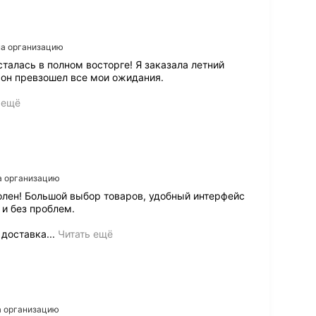
т
п
о
и
 на организацию
с
сталась в полном восторге! Я заказала летний
к
 он превзошел все мои ожидания.
а
т
 ещё
о
в
а
р
а
д
на организацию
о
д
оволен! Большой выбор товаров, удобный интерфейс
о
 и без проблем.
с
т
Н
доставка...
Читать ещё
а
е
в
д
к
а
и
в
и
н
о
о
на организацию