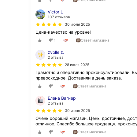
с
п
Victor L
л
107 отзывов
ю
н
30 июля 2025
а
Цена-качество на уровне!
н
1
Ответ магазина
е
й
п
zvolle z.
о
2 отзыва
с
28 июля 2025
л
Грамотно и оперативно проконсультировали. В
е
превосходное. Доставили в день заказа.
д
н
Ответ магазина
и
е
Елена Вагнер
6
2 отзыва
л
30 июня 2025
е
т
Очень хороший магазин. Цены достойные, дост
и
отличное. Спасибо большое продавцу, проконсу
м
Ответ магазина
е