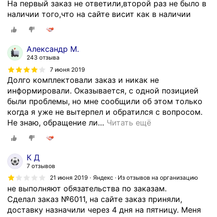
На первый заказ не ответили,второй раз не было в
д
о
наличии того,что на сайте висит как в наличии
о
п
в
е
а
р
Александр М.
н
е
243 отзыва
и
з
7 июня 2019
е
в
Долго комплектовали заказ и никак не
т
о
информировали. Оказывается, с одной позицией
о
н
были проблемы, но мне сообщили об этом только
ж
и
когда я уже не вытерпел и обратился с вопросом.
е
л
Не знаю, обращение ли
…
Читать ещё
,
м
н
е
е
н
с
е
К Д
т
д
7 отзывов
а
ж
21 июня 2019
Яндекс · Из отзывов на организацию
л
е
не выполняют обязательства по заказам.
к
р
Сделал заказ №6011, на сайте заказ приняли,
и
и
доставку назначили через 4 дня на пятницу. Меня