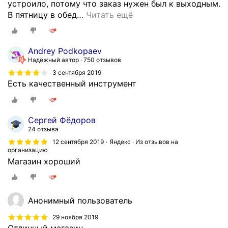
в
с
устроило, потому что заказ нужен был к выходным.
а
о
В пятницу в обед
…
Читать ещё
л
о
с
б
я
щ
Andrey Podkopaev
.
и
Надёжный автор
750 отзывов
А
л
3 сентября 2019
в
ч
Есть качественный инструмент
о
т
т
о
т
д
Сергей Фёдоров
о
о
24 отзыва
,
с
12 сентября 2019
Яндекс · Из отзывов на
ч
т
организацию
т
а
Магазин хороший
о
в
э
к
т
а
Анонимный пользователь
о
в
И
о
29 ноября 2019
М
з