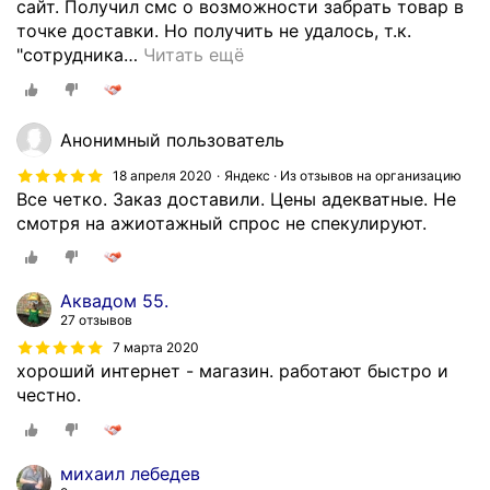
сайт. Получил смс о возможности забрать товар в
т
точке доставки. Но получить не удалось, т.к.
в
"сотрудника
…
Читать ещё
н
а
л
и
Анонимный пользователь
ч
18 апреля 2020
Яндекс · Из отзывов на организацию
и
Все четко. Заказ доставили. Цены адекватные. Не
и
смотря на ажиотажный спрос не спекулируют.
т
о
в
Аквадом 55.
а
27 отзывов
р
7 марта 2020
а
хороший интернет - магазин. работают быстро и
.
честно.
С
д
е
михаил лебедев
л