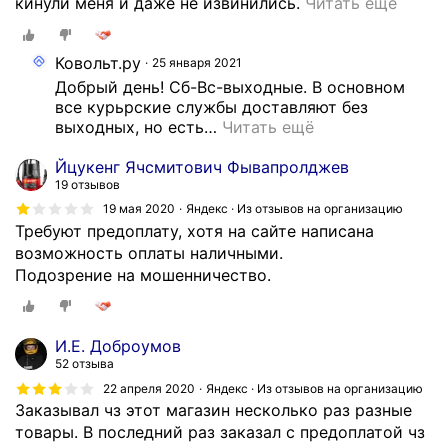
Э
кинули меня и даже не извинились.
Читать ещё
т
о
Ковольт.ру
25 января 2021
к
Добрый день! Сб-Вс-выходные. В основном 
о
все курьрские службы доставляют без 
м
выходных, но есть
…
Читать ещё
п
а
Йцукенг Ячсмитович Фывапролджев
н
19 отзывов
и
19 мая 2020
Яндекс · Из отзывов на организацию
я
Требуют предоплату, хотя на сайте написана
у
возможность оплаты наличными.
к
Подозрение на мошенничество.
о
т
о
И.Е. Доброумов
р
52 отзыва
о
22 апреля 2020
Яндекс · Из отзывов на организацию
й
Заказывал чз этот магазин несколько раз разные
н
товары. В последний раз заказал с предоплатой чз
е