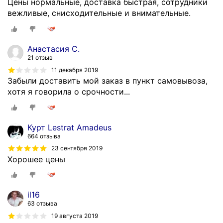
Цены нормальные, доставка быстрая, сотрудники
о
и
вежливые, снисходительные и внимательные.
и
к
а
,
в
д
Анастасия С.
т
о
21 отзыв
о
в
11 декабря 2019
с
о
Забыли доставить мой заказ в пункт самовывоза,
е
л
хотя я говорила о срочности...
р
ь
в
н
и
о
Курт Lestrat Amadeus
с
т
664 отзыва
н
а
23 сентября 2019
о
к
Хорошее цены
е
и
о
б
б
ы
il16
о
с
63 отзыва
р
т
19 августа 2019
у
р