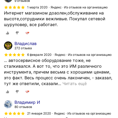
9 отзывов
а
1 марта 2020
Яндекс · Из отзывов на организацию
л
Интернет магазином доаолен,обслуживание на
у
высоте,сотрудники вежливые. Покупал сетевой
н
шуруповер, все работает.
и
х
з
а
Владислав
к
272 отзыва
а
6 февраля 2020
Яндекс · Из отзывов на организацию
з
... автосервисное оборудование тоже, не
в
сталкивался. А вот то, что это ИМ различного
п
инструмента, причем весьма с хорошими ценами,
о
это факт. Весь процесс очень лаконичен, - заказал,
В
н
тут же ответили, сказали...
Читать ещё
о
е
з
д
м
е
Владимир И
о
л
80 отзывов
ж
ь
21 января 2020
Яндекс · Из отзывов на организацию
н
н