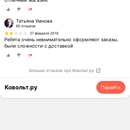
Отличный магазин.
р
м
а
о
з
ж
Татьяна Умнова
л
н
60 отзывов
и
а
27 февраля 2019
ч
л
Ребята очень невнимательно оформляют заказы,
н
и
были сложности с доставкой
о
ш
г
ь
о
н
и
а
Больше отзывов про Ковольт.ру
н
с
с
у
Ковольт.ру
Перейти
т
б
р
б
у
о
м
т
е
у
н
.
т
Я