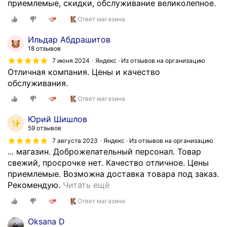
приемлемые, скидки, обслуживание великолепное.
Ответ магазина
Ильдар Абдрашитов
18 отзывов
7 июня 2024
Яндекс · Из отзывов на организацию
Отличная компания. Цены и качество
обслуживания.
Ответ магазина
Юрий Шишлов
59 отзывов
7 августа 2023
Яндекс · Из отзывов на организацию
... магазин. Доброжелательный персонал. Товар
свежий, просрочке нет. Качество отличное. Цены
приемлемые. Возможна доставка товара под заказ.
О
Рекомендую.
Читать ещё
т
Ответ магазина
л
и
Oksana D