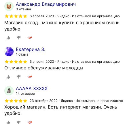
Александр Владимирович
и
3 отзыва
н
6 апреля 2023
Яндекс · Из отзывов на организацию
.
Магазин склад , можно купить с хранением очень
Д
удобно
о
б
р
Екатерина З.
о
1 отзыв
ж
5 апреля 2023
Яндекс · Из отзывов на организацию
е
Отличное обслуживание молодцы
л
а
т
е
ААААА ХХХХХ
л
14 отзывов
ь
23 октября 2022
Яндекс · Из отзывов на организацию
н
Хороший магазин. Есть интернет магазин. Очень
ы
удобно.
й
п