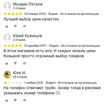
е
Мундир Петров
р
3 отзыва
с
24 января 2022
Яндекс · Из отзывов на организацию
о
Лучший выбор цена качество
н
а
л
Юрий Кузнецов
.
3 отзыва
Т
10 декабря 2021
Яндекс · Из отзывов на организацию
о
В этом магазине есть все. И скидки низкие цены
в
большой просто огромный выбор товаров
а
р
с
Юля И.
в
24 отзыва
е
1 ноября 2021
Яндекс · Из отзывов на организацию
ж
На телефон отвечают грубо. Зачем тогда в рекламе
и
указывать номер телефона 🤷‍♀️
й
,