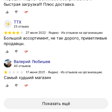
т
о
быстрая загрузка!!! Плюс доставка.
е
т
л
л
ь
и
ТТХ
с
ч
23 отзыва
т
н
27 июля 2022
Яндекс · Из отзывов на организацию
в
о
Большой ассортимент, не так дорого, приветливые
о
е
продавцы.
м
.
б
Ц
о
е
Валерий Любишев
л
н
40 отзывов
е
ы
17 июня 2021
Яндекс · Из отзывов на организацию
е
п
Самый худший магазин
1
р
0
и
л
е
е
м
т
л
Показать ещё
.
е