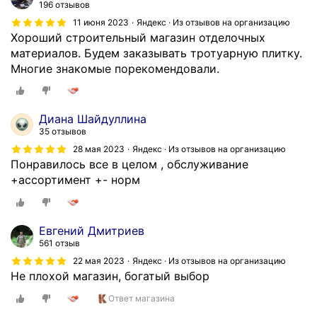
ч
196 отзывов
н
11 июня 2023
Яндекс · Из отзывов на организацию
ы
Хороший строительный магазин отделочных
й
материалов. Будем заказывать тротуарную плитку.
с
Многие знакомые порекомендовали.
т
р
о
Диана Шайдуллина
и
35 отзывов
т
28 мая 2023
Яндекс · Из отзывов на организацию
е
Понравилось все в целом , обслуживание
л
+ассортимент +- норм
ь
н
ы
Евгений Дмитриев
й
561 отзыв
м
22 мая 2023
Яндекс · Из отзывов на организацию
а
Не плохой магазин, богатый выбор
г
а
Ответ магазина
з