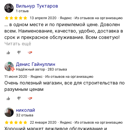
п
Вильнур Туктаров
р
1 отзыв
о
13 апреля 2020
Яндекс · Из отзывов на организацию
с
... в одном месте и по приемлемой цене. Доволен
р
всем. Наименование, качество, удобно, доставка в
о
срок и прекрасное обслуживание. Всем советую!
ч
З
Читать ещё
к
а
е
н
н
и
Денис Гайнуллин
е
м
Надёжный автор
283 отзыва
т
а
11 июня 2020
Яндекс · Из отзывов на организацию
.
ю
Очень полезный магазин, все для строительства по
К
с
разумным ценам
а
ь
ч
с
е
т
с
николай
р
т
32 отзыва
о
в
22 января 2020
Яндекс · Из отзывов на организацию
и
о
Хороший маркет вежливое обслуживание и