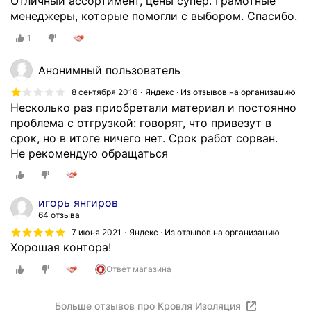
Отличный ассортимент, цены супер. Грамотные
о
менеджеры, которые помогли с выбором. Спасибо.
а
д
1
е
к
Анонимный пользователь
в
8 сентября 2016
Яндекс · Из отзывов на организацию
а
Несколько раз приобретали материал и постоянно
т
проблема с отгрузкой: говорят, что привезут в
н
срок, но в итоге ничего нет. Срок работ сорван.
ы
Не рекомендую обращаться
м
ц
е
игорь янгиров
н
64 отзыва
а
7 июня 2021
Яндекс · Из отзывов на организацию
м
Хорошая контора!
.
Т
Ответ магазина
а
к
Больше отзывов про Кровля Изоляция
ж