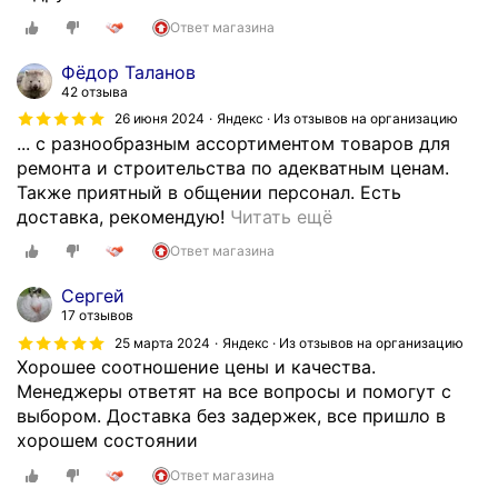
Ответ магазина
Фёдор Таланов
42 отзыва
26 июня 2024
Яндекс · Из отзывов на организацию
... с разнообразным ассортиментом товаров для
ремонта и строительства по адекватным ценам.
Также приятный в общении персонал. Есть
Х
доставка, рекомендую!
Читать ещё
о
Ответ магазина
р
о
Сергей
ш
17 отзывов
и
25 марта 2024
Яндекс · Из отзывов на организацию
й
Хорошее соотношение цены и качества.
м
Менеджеры ответят на все вопросы и помогут с
а
выбором. Доставка без задержек, все пришло в
г
хорошем состоянии
а
Ответ магазина
з