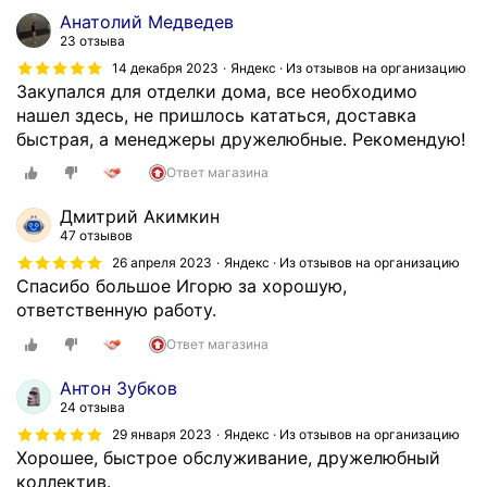
и
Анатолий Медведев
н
23 отзыва
с
14 декабря 2023
Яндекс · Из отзывов на организацию
р
Закупался для отделки дома, все необходимо
а
нашел здесь, не пришлось кататься, доставка
з
быстрая, а менеджеры дружелюбные. Рекомендую!
н
Ответ магазина
о
о
Дмитрий Акимкин
б
47 отзывов
р
26 апреля 2023
Яндекс · Из отзывов на организацию
а
Спасибо большое Игорю за хорошую,
з
ответственную работу.
н
ы
Ответ магазина
м
Антон Зубков
а
24 отзыва
с
29 января 2023
Яндекс · Из отзывов на организацию
с
Хорошее, быстрое обслуживание, дружелюбный
о
коллектив.