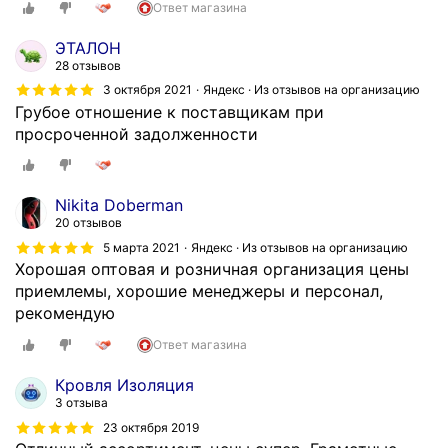
Ответ магазина
м
о
ЭТАЛОН
н
28 отзывов
т
3 октября 2021
Яндекс · Из отзывов на организацию
а
Грубое отношение к поставщикам при
и
просроченной задолженности
с
т
р
Nikita Doberman
о
20 отзывов
и
5 марта 2021
Яндекс · Из отзывов на организацию
т
Хорошая оптовая и розничная организация цены
е
приемлемы, хорошие менеджеры и персонал,
л
рекомендую
ь
с
Ответ магазина
т
Кровля Изоляция
в
3 отзыва
а
23 октября 2019
п