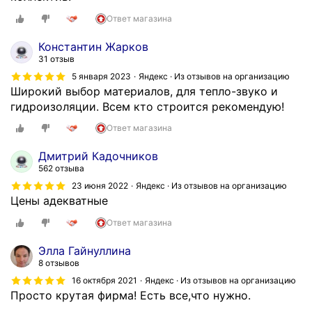
р
т
Ответ магазина
и
Константин Жарков
м
31 отзыв
е
5 января 2023
Яндекс · Из отзывов на организацию
н
Широкий выбор материалов, для тепло-звуко и
т
гидроизоляции. Всем кто строится рекомендую!
о
м
Ответ магазина
т
о
Дмитрий Кадочников
в
562 отзыва
а
23 июня 2022
Яндекс · Из отзывов на организацию
р
Цены адекватные
о
Ответ магазина
в
д
Элла Гайнуллина
л
8 отзывов
я
16 октября 2021
Яндекс · Из отзывов на организацию
р
Просто крутая фирма! Есть все,что нужно.
е