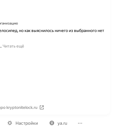
организацию
велосипед, но как выяснилось ничего из выбранного нет
…
Читать ещё
о kryptonitelock.ru
Вакансии
Лицензия на использование
Политика конфид
Настройки
ya.ru