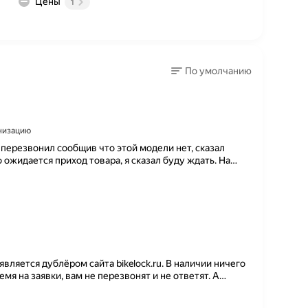
Цены
1
По умолчанию
анизацию
 перезвонил сообщив что этой модели нет, сказал
о ожидается приход товара, я сказал буду ждать. На
…
вляется дублёром сайта bikelock.ru. В наличии ничего
емя на заявки, вам не перезвонят и не ответят. А
…