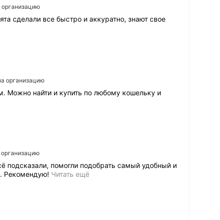
т
а организацию
-
та сделали все быстро и аккуратно, знают свое
с
и
с
т
е
м
у
 на организацию
,
м
м. Можно найти и купить по любому кошельку и
е
н
е
д
ж
е
а организацию
р
ы
всё подсказали, помогли подобрать самый удобный и
х
З
. Рекомендую!
Читать ещё
о
а
р
к
о
а
ш
з
и
ы