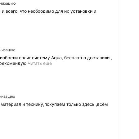
анизацию
 и всего, что необходимо для их установки и
анизацию
иобрели сплит систему Aqua, бесплатно доставили ,
К
, рекомендую
Читать ещё
у
п
и
л
и
у
анизацию
н
материал и технику,покупаем только здесь ,всем
и
х
с
п
л
и