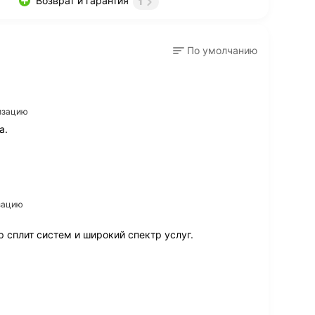
Возврат и гарантия
1
По умолчанию
низацию
а.
изацию
сплит систем и широкий спектр услуг.