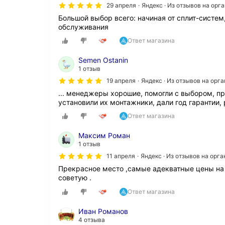
29 апреля
Яндекс · Из отзывов на орг
Большой выбор всего: начиная от сплит-систем,
обслуживания
Ответ магазина
Semen Ostanin
1 отзыв
19 апреля
Яндекс · Из отзывов на орг
... менеджеры хорошие, помогли с выбором, пр
установили их монтажники, дали год гарантии
Ответ магазина
Максим Роман
1 отзыв
11 апреля
Яндекс · Из отзывов на орг
Прекрасное место ,самые адекватные цены на 
советую .
Ответ магазина
Иван Романов
4 отзыва