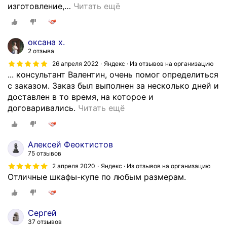
п
р
изготовление,
…
Читать ещё
у
е
о
а
р
о
г
н
м
к
о
й
о
н
о
а
е
к
д
оксана х.
ы
щ
з
к
е
а
2 отзыва
й
ь
а
т
н
и
,
26 апреля 2022
Яндекс · Из отзывов на организацию
в
н
и
у
с
... консультант Валентин, очень помог определиться
н
п
е
р
ж
п
с заказом. Заказ был выполнен за несколько дней и
о
р
т
о
е
о
доставлен в то время, на которое и
п
о
н
в
н
л
З
договаривались.
Читать ещё
р
е
и
а
б
ь
а
и
к
к
н
ы
з
к
м
т
а
и
л
о
а
о
Алексей Феоктистов
и
к
и
ш
в
з
н
75 отзывов
р
о
м
к
а
ы
т
о
2 апреля 2020
Яндекс · Из отзывов на организацию
г
е
а
н
в
а
Отличные шкафы-купе по любым размерам.
в
о
б
ф
и
а
ж
а
д
е
в
я
л
е
н
о
л
с
м
а
п
и
г
Сергей
и
п
е
ш
о
и
о
37 отзывов
о
а