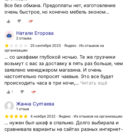
.
а
о
Все без обмана. Предоплаты нет, изготовление
е
П
л
т
очень быстрое, но конечно мебель эконом...
н
и
а
а
а
ш
ш
м
,
у
к
е
в
Натали Егорова
о
а
н
н
2 отзыва
т
ф
е
и
25 сентября 2023
Яндекс · Из отзывов на
з
к
д
м
организацию
ы
у
ж
... со шкафами глубокой ночью. Те же грузчики
а
в
п
е
возьмут с вас за доставку в пять раз больше, чем
н
с
е
р
заявлено менеджером магазина. И очень
и
п
в
а
настоятельно попросят чаевые. Это все будет
е
е
с
В
Б
происходить часа в три ночи,...
Читать ещё
,
ц
т
а
е
д
1
и
р
л
р
о
а
а
е
е
т
Жанна Султаева
л
и
н
г
о
1 отзыв
ь
в
т
и
ш
4 ноября 2022
Яндекс · Из отзывов на организацию
н
а
и
с
н
... нужен был шкаф в спальню. Долго выбирала и
о
е
н
ь
о
сравнивала варианты на сайтах разных интернет-
п