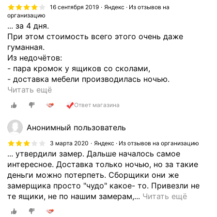
б
к
р
.
в
т
16 сентября 2019
Яндекс · Из отзывов на
л
е
а
в
организацию
Б
о
А
ь
л
ф
... за 4 дня.
а
ы
р
д
н
и
-
При этом стоимость всего этого очень даже
л
с
а
о
ю
,
к
гуманная.
и
т
,
Я
.
з
у
Из недочётов:
н
р
с
.
Д
а
п
- пара кромок у ящиков со сколами,
а
о
т
О
о
к
е
- доставка мебели производилась ночью.
т
е
о
т
л
а
с
Н
Читать ещё
я
и
и
в
г
з
з
е
ж
з
м
е
о
Ответ магазина
ы
е
п
н
г
о
т
в
в
р
л
о
о
с
с
ы
Анонимный пользователь
а
к
о
й
т
т
т
б
л
а
х
п
3 марта 2020
Яндекс · Из отзывов на организацию
о
ь
в
и
а
л
а
... утвердили замер. Дальше началось самое
о
в
н
е
р
в
ь
я
интересное. Доставка только ночью, но за такие
л
л
е
н
а
а
н
б
деньги можно потерпеть. Сборщики они же
о
е
с
н
л
в
ы
ю
замерщика просто "чудо" какое- то. Привезли не
к
н
к
о
а
г
м
З
д
те ящики, не по нашим замерам,...
Читать ещё
,
и
о
е
и
у
и
а
ж
с
е
л
о
с
с
д
к