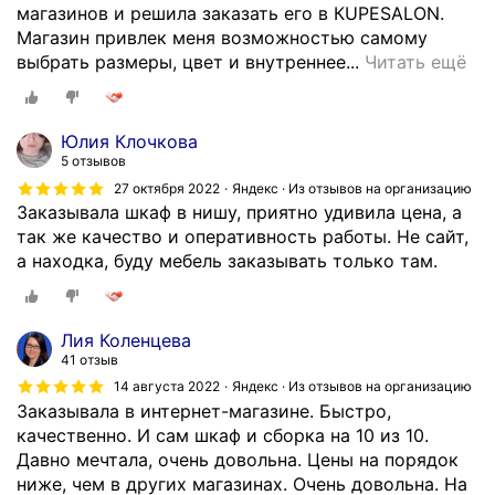
м
а
,
с
магазинов и решила заказать его в КUPESALON.
о
ы
,
*
т
Магазин привлек меня возможностью самому
з
й
п
*
ь
Д
выбрать размеры, цвет и внутреннее...
Читать ещё
ж
,
р
*
в
л
е
о
и
!
м
я
,
н
н
!
е
к
Юлия Клочкова
п
б
и
!
л
в
5 отзывов
о
ы
м
П
о
а
27 октября 2022
Яндекс · Из отзывов на организацию
п
л
а
р
ч
р
Заказывала шкаф в нишу, приятно удивила цена, а
р
о
в
и
а
т
так же качество и оперативность работы. Не сайт,
о
ч
ш
о
х
и
а находка, буду мебель заказывать только там.
ш
е
е
ф
,
р
е
н
г
о
у
ы
с
ь
о
р
ч
в
Лия Коленцева
т
к
з
м
а
н
41 отзыв
в
а
а
л
с
о
и
14 августа 2022
Яндекс · Из отзывов на организацию
ч
к
е
т
в
Заказывала в интернет-магазине. Быстро,
и
е
а
н
и
о
качественно. И сам шкаф и сборка на 10 из 10.
п
с
з
и
е
с
Давно мечтала, очень довольна. Цены на порядок
о
т
,
и
в
т
ниже, чем в других магазинах. Очень довольна. На
л
в
п
з