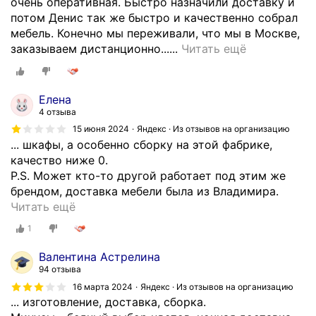
очень оперативная. Быстро назначили доставку и
потом Денис так же быстро и качественно собрал
мебель. Конечно мы переживали, что мы в Москве,
Х
заказываем дистанционно......
Читать ещё
о
ч
у
Елена
в
4 отзыва
ы
15 июня 2024
Яндекс · Из отзывов на организацию
р
... шкафы, а особенно сборку на этой фабрике,
а
качество ниже 0.
з
Р.S. Может кто-то другой работает под этим же
и
брендом, доставка мебели была из Владимира.
т
С
Читать ещё
ь
а
1
б
л
л
о
Валентина Астрелина
а
н
94 отзыва
г
м
16 марта 2024
Яндекс · Из отзывов на организацию
о
е
... изготовление, доставка, сборка.
д
б