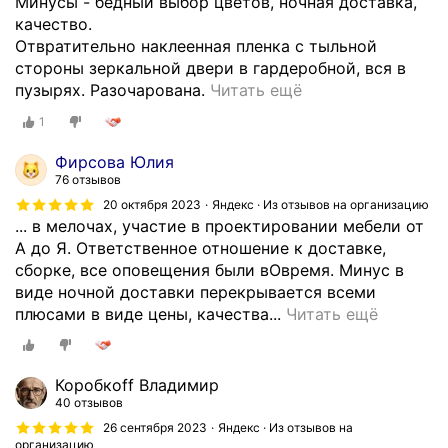
Минусы - бедный выбор цветов, ночная доставка,
а
е
качество.
р
л
Отвратительно наклеенная пленка с тыльной
н
и
стороны зеркальной двери в гардеробной, вся в
о
-
П
пузырях. Разочарована.
Читать ещё
с
к
л
1
т
у
ю
ь
п
с
Фирсова Юлия
в
е
ы
76 отзывов
а
с
-
20 октября 2023
Яндекс · Из отзывов на организацию
ш
а
о
... в мелочах, участие в проектировании мебели от
е
л
т
А до Я. Ответственное отношение к доставке,
й
о
л
сборке, все оповещения были вОвремя. Минус в
к
н
и
виде ночной доставки перекрывается всеми
о
З
ч
П
плюсами в виде цены, качества...
Читать ещё
м
а
н
л
п
к
а
ю
а
а
я
с
Коробкоff Владимир
н
з
р
ы
40 отзывов
и
ы
а
-
26 сентября 2023
Яндекс · Из отзывов на
и
в
б
ц
организацию