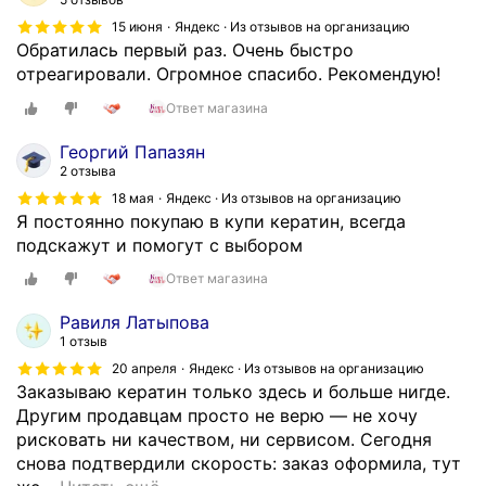
.
к
15 июня
Яндекс · Из отзывов на организацию
В
а
Обратилась первый раз. Очень быстро
с
з
отреагировали. Огромное спасибо. Рекомендую!
е
ы
г
в
Ответ магазина
д
а
а
Георгий Папазян
л
в
2 отзыва
а
с
18 мая
Яндекс · Из отзывов на организацию
п
ё
Я постоянно покупаю в купи кератин, всегда
р
п
подскажут и помогут с выбором
о
р
д
Ответ магазина
о
у
х
к
Равиля Латыпова
о
т
1 отзыв
д
,
20 апреля
Яндекс · Из отзывов на организацию
и
о
Заказываю кератин только здесь и больше нигде.
т
ч
Другим продавцам просто не верю — не хочу
с
е
рисковать ни качеством, ни сервисом. Сегодня
м
н
снова подтвердили скорость: заказ оформила, тут
а