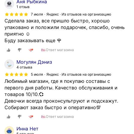
Аня Рыбкина
р
,
1 отзыв
ы
я
7 июля
Яндекс · Из отзывов на организацию
е
с
Сделала заказ, все пришло быстро, хорошо
д
П
упаковано и положили подарочек, спасибо, очень
е
р
приятно ☺️
л
и
Буду заказывать еще 🌹
а
м
ю
Ответ магазина
о
т
р
Могулян Дэниз
в
с
4 отзыва
с
к
5 июля
Яндекс · Из отзывов на организацию
ё
о
Любимый магазин, где я покупаю составы с
д
г
первого дня работы. Качество обслуживания и
л
о
товаров 10/10.💞
я
к
Девочки всегда проконсультруют и подскажут.
л
р
Собирают заказ быстро и оперативно💯
ю
а
д
я
Ответ магазина
е
з
Инна Нет
й
а
5 отзывов