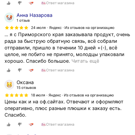
Ответ магазина
е
к
Анна Назарова
р
1 отзыв
а
24 июля
Яндекс · Из отзывов на организацию
с
... я с Приморского края заказывала продукт, очень
н
рада за быструю обратную связь, всё собрали
е
отправили, пришло в течении 10 дней +(-), всё
й
целое, не побито не принято, молодцы упаковали
ш
З
хорошо. Спасибо большое.
Читать ещё
и
д
Ответ магазина
е
р
л
а
Оксана
ю
в
15 отзывов
д
с
18 июля
Яндекс · Из отзывов на организацию
и
т
Цены как и на оф.сайтах. Отвечают и оформляют
,
в
оперативно, плюс разные плюшки к заказу есть.
к
у
Спасибо.
о
й
Ответ магазина
т
т
о
е