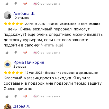
a
л
Ответ магазина
ы
t
о
е
i
д
Альбина Ш.
р
n
ц
10 отзывов
е
.
ы
20 июня 2025
Яндекс · Из отзывов на организацию
к
r
у
... цены. Очень вежливый персонал, помогут,
о
u
п
подскажут) еще очень оперативно можно вызвать
м
—
а
доставку курьером, если нет возможности
е
л
к
Л
подойти в салон🩷
Читать ещё
н
у
о
ю
д
Ответ магазина
ч
в
б
а
ш
а
и
Ирма Пачкория
ц
е
л
м
2 отзыва
и
е
и
о
12 мая 2025
Яндекс · Из отзывов на организацию
и
м
х
е
Классный магазин,просто находка. Я купила
п
е
о
м
составы и в подарок мне подарили термо защиту.
о
с
р
е
Очень приятно
с
т
о
с
о
о
Ответ магазина
ш
т
с
д
о
о
Дарья Л.
т
л
.
д