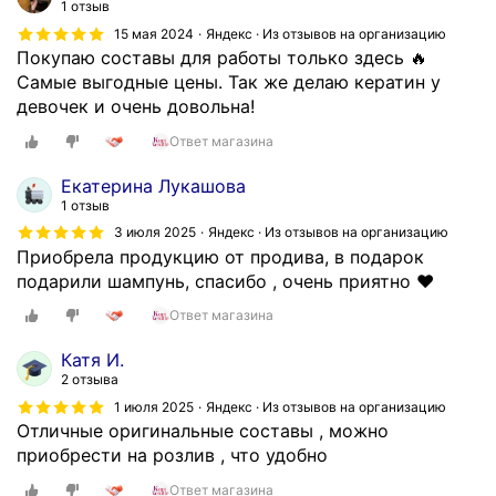
1 отзыв
а
я
С
л
15 мая 2024
Яндекс · Из отзывов на организацию
в
п
п
я
Покупаю составы для работы только здесь 🔥
а
о
а
п
Самые выгодные цены. Так же делаю кератин у
м
к
с
о
девочек и очень довольна!
,
у
и
к
в
п
б
Ответ магазина
у
е
к
о
п
л
Екатерина Лукашова
и
б
к
и
1 отзыв
с
о
и
а
3 июля 2025
Яндекс · Из отзывов на организацию
о
л
с
к
Приобрела продукцию от продива, в подарок
с
ь
о
т
подарили шампунь, спасибо , очень приятно ❤️
т
ш
с
и
а
о
т
Ответ магазина
в
в
е
а
н
о
Катя И.
.
в
ы
в
2 отзыва
Скрыть
о
й
д
1 июля 2025
Яндекс · Из отзывов на организацию
в
д
л
Отличные оригинальные составы , можно
)
и
я
приобрести на розлив , что удобно
в
а
к
с
Ответ магазина