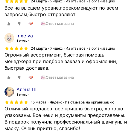
о
24 марта
Яндекс · Из отзывов на организацию
р
л
б
Всё на высшем уровне,порекомендуют по всем
а
и
щ
запросам,быстро отправляют.
в
в
е
и
Ответ магазина
ы
ч
л
й
у
и
mxe va
п
д
,
1 отзыв
р
о
п
24 марта
Яндекс · Из отзывов на организацию
о
.
р
Огромный ассортимент, быстрая помощь
д
О
и
менеджера при подборе заказа и оформлении,
а
г
ш
быстрая доставка.
в
р
л
Ответ магазина
е
о
о
ц
м
в
Алёна Ш.
.
н
т
1 отзыв
Н
о
е
15 марта
Яндекс · Из отзывов на организацию
е
е
ч
Отличный продавец, всё пришло быстро, хорошо
с
с
е
упакованы. Все чеки и документы предоставлены.
м
п
н
В подарок получила профессиональный шампунь и
о
а
и
маску. Очень приятно, спасибо!
т
с
и