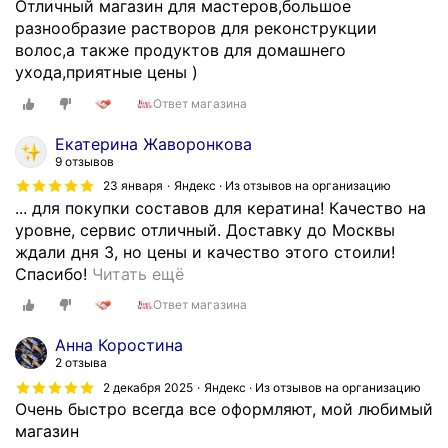
й
Отличный магазин для мастеров,большое
н
м
разнообразие растворов для реконструкции
е
а
волос,а также продуктов для домашнего
п
с
ухода,приятные цены )
о
т
б
Ответ магазина
е
и
р
Екатерина Жаворонкова
т
,
9 отзывов
о
м
23 января
Яндекс · Из отзывов на организацию
н
н
... для покупки составов для кератина! Качество на
е
е
уровне, сервис отличный. Доставку до Москвы
п
д
ждали дня 3, но цены и качество этого стоили!
р
а
k
Спасибо!
Читать ещё
и
в
u
н
Ответ магазина
а
p
я
л
i
т
Анна Коростина
и
-
о
2 отзыва
р
k
,
2 декабря 2025
Яндекс · Из отзывов на организацию
а
e
м
Очень быстро всегда все оформляют, мой любимый
з
r
о
магазин
н