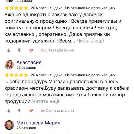
2 отзыва
п
ю
26 марта
Яндекс · Из отзывов на организацию
о
с
Уже не однократно заказываю у девочек
к
в
оригинальную продукцию ! Всегда приветливы и
у
я
помогут с выбором ! Всегда на связи ! Быстро,
п
з
качественно , оперативно! Даже приятными
а
ь
подарками удивляют ! Всем
…
Читать ещё
т
,
е
в
Ответ магазина
л
с
Анастасия
я
ё
25 отзывов
м
с
26 марта
Яндекс · Из отзывов на организацию
.
о
... себе процедуру.Магазин расположен в очень
А
б
красивом месте.Буду заказывать доставку к себе в
с
р
город,так как в магазине имеется большой выбор
а
а
П
продукции
Читать ещё
й
л
р
т
и
Ответ магазина
и
-
о
в
в
Матершева Мария
т
е
о
25 отзывов
п
т