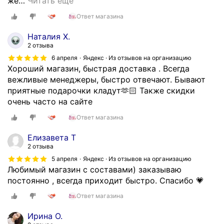
ь
же
…
Читать ещё
к
р
Ответ магазина
с
а
и
д
Наталия Х.
м
а
2 отзыва
а
з
6 апреля
Яндекс · Из отзывов на организацию
л
а
Хороший магазин, быстрая доставка . Всегда
ь
б
вежливые менеджеры, быстро отвечают. Бывают
н
ы
приятные подарочки кладут🫶🏻 Также скидки
ы
с
очень часто на сайте
м
т
Ответ магазина
в
р
н
у
Елизавета Т
и
ю
2 отзыва
м
о
5 апреля
Яндекс · Из отзывов на организацию
а
б
Любимый магазин с составами) заказываю
н
р
постоянно , всегда приходит быстро. Спасибо 💗
и
а
е
Ответ магазина
т
м
н
Ирина О.
к
у