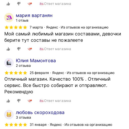
р
Ответ магазина
и
1
я
б
0
мария вартанян
н
о
д
1 отзыв
а
в
н
7 марта
Яндекс · Из отзывов на организацию
т
а
е
Мой самый любимый магазин составами, девочки
о
м
й
берите тут составы не пожалеете
ч
з
+
т
а
Ответ магазина
(
о
в
-
Юлия Мамонтова
я
а
)
2 отзыва
д
ш
,
25 февраля
Яндекс · Из отзывов на организацию
е
е
в
Отличный магазин. Качество 100% . Отличный
й
д
с
сервис. Все быстро собирают и отправляют.
с
е
ё
Рекомендую
т
л
ц
в
о
е
Ответ магазина
у
Скрыть
л
ю
любовь скороходова
о
щ
3 отзыва
е
и
31 января
Яндекс · Из отзывов на организацию
,