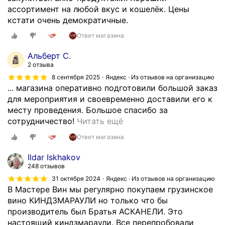
ассортимент на любой вкус и кошелёк. Цены
кстати очень демократичные.
Ответ магазина
Альберт С.
2 отзыва
8 сентября 2025
Яндекс · Из отзывов на организацию
... магазина оперативно подготовили большой заказ
для мероприятия и своевременно доставили его к
месту проведения. Большое спасибо за
П
сотрудничество!
Читать ещё
р
Ответ магазина
о
ф
Ildar Iskhakov
е
248 отзывов
с
31 октября 2024
Яндекс · Из отзывов на организацию
с
В Мастере Вин мы регулярно покупаем грузинское
и
вино КИНДЗМАРАУЛИ но только что бы
о
производитель был Братья АСКАНЕЛИ. Это
н
настоящий киндзмараули. Все перепробовали