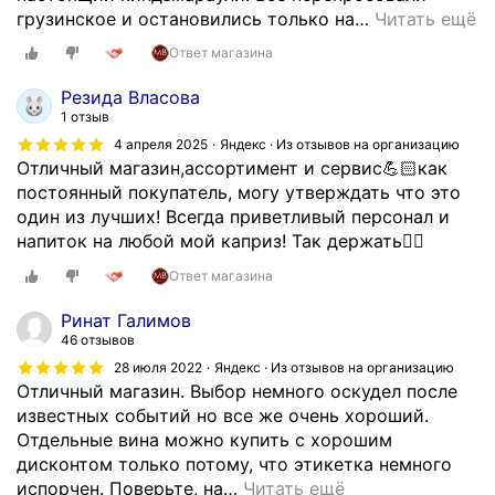
а
грузинское и остановились только на
…
Читать ещё
л
Ответ магазина
ь
н
Резида Власова
ы
1 отзыв
е
4 апреля 2025
Яндекс · Из отзывов на организацию
м
Отличный магазин,ассортимент и сервис💪🏻как
е
постоянный покупатель, могу утверждать что это
н
один из лучших! Всегда приветливый персонал и
е
напиток на любой мой каприз! Так держать👍🏻
д
Ответ магазина
ж
е
Ринат Галимов
р
46 отзывов
ы
28 июля 2022
Яндекс · Из отзывов на организацию
д
Отличный магазин. Выбор немного оскудел после
а
известных событий но все же очень хороший.
н
Отдельные вина можно купить с хорошим
н
дисконтом только потому, что этикетка немного
о
испорчен. Поверьте, на
…
Читать ещё