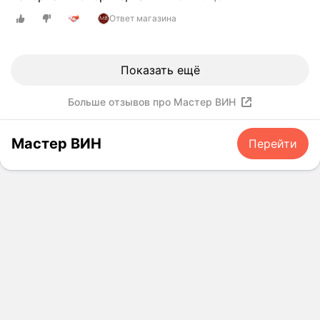
г
о
Ответ магазина
м
а
г
Показать ещё
а
з
Больше отзывов про Мастер ВИН
и
н
Мастер ВИН
Перейти
а
о
п
е
р
а
т
и
в
н
о
п