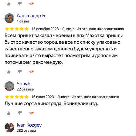
Александр Б.
1 отзыв
15 декабря 2023
Яндекс · Из отзывов на организацию
Всем привет,заказал черенки в лпх Махотка пришли
быстро качество хорошее все по списку упаковано
качественно заказом доволен будем укоренять и
прививать.а что вырастет посмотрим и дополним
потом.всем рекомендую.
Spayk
22 отзыва
16 июля 2023
Яндекс · Из отзывов на организацию
Лучшие сорта винограда. Вониделие итд.
Ivan Kozgev
282 отзыва