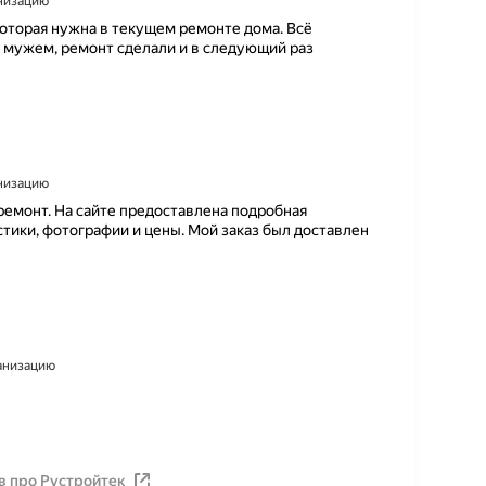
анизацию
н
оторая нужна в текущем ремонте дома. Всё
с
 мужем, ремонт сделали и в следующий раз
т
р
о
и
т
е
л
анизацию
ь
н
ремонт. На сайте предоставлена подробная
ы
тики, фотографии и цены. Мой заказ был доставлен
х
м
а
т
е
р
и
ганизацию
а
л
о
в
!
в про Рустройтек
З