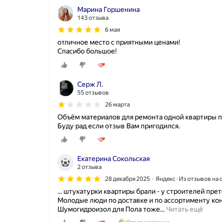
Марина Горшенина
143 отзыва
6 мая
отличное место с приятными ценами!
Спасибо большое!
Серж Л.
55 отзывов
26 марта
Объём материалов для ремонта одной квартиры п
Буду рад если отзыв Вам пригодился.
Екатерина Сокольская
2 отзыва
28 декабря 2025
Яндекс · Из отзывов на
... штукатурки квартиры брали - у строителей прет
Молодые люди по доставке и по ассортименту кон
Д
Шумогидроизол для Пола тоже...
Читать ещё
в