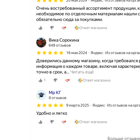
20 мая 2024
Яндекс · Из отзывов на орг
я
Очень востребованный ассортимент продукции, к
ш
необходимое по отделочным материалам нашли с
т
обязательно сюда за покупками.
у
к
Ответ магазина
а
т
Вика Сорокина
у
648 отзывов
р
16 мая 2024
Яндекс · Из отзывов на орг
к
Доверились данному магазину, когда требовался 
и
информация о каждом товаре, включая характерис
к
точно в срок, а
…
Читать ещё
в
а
1
Ответ магазина
р
т
Мр КГ
и
8 отзывов
р
9 марта 2025
Яндекс · Из отзывов на ор
ы
б
Удобно и легко
р
Ответ магазина
а
л
и
Больше отзыво
-