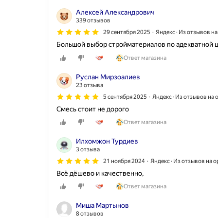
.
Алексей Александрович
Н
339 отзывов
а
ш
29 сентября 2025
Яндекс · Из отзывов н
л
Большой выбор стройматериалов по адекватной 
а
,
Ответ магазина
у
с
Руслан Мирзоалиев
т
23 отзыва
р
5 сентября 2025
Яндекс · Из отзывов на
о
Смесь стоит не дорого
и
л
Ответ магазина
и
ц
Илхомжон Турдиев
е
3 отзыва
н
21 ноября 2024
Яндекс · Из отзывов на 
ы
и
Всё дёшево и качественно,
п
Ответ магазина
о
с
Миша Мартынов
т
8 отзывов
о