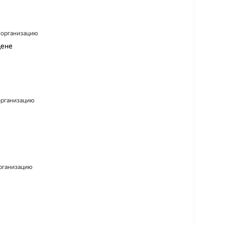
а организацию
цене
 организацию
организацию