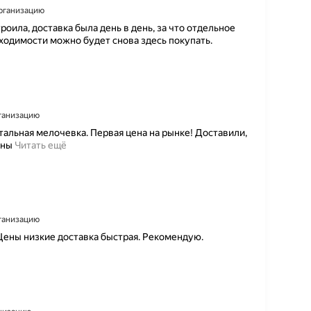
организацию
роила, доставка была день в день, за что отдельное
бходимости можно будет снова здесь покупать.
рганизацию
остальная мелочевка. Первая цена на рынке! Доставили,
О
ены
Читать ещё
т
л
и
ч
н
ы
рганизацию
й
 Цены низкие доставка быстрая. Рекомендую.
м
а
г
а
з
и