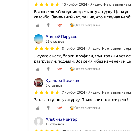
п
13 ноября 2024
Яндекс · Из отзывов на 
л
В конце октября купил здесь штукатурку. Цена уст
а
спасибо! Замечаний нет, решил, что в случае нео
т
а
Ответ магазина
в
н
Андрей Парусов
у
26 отзывов
ш
8 ноября 2024
Яндекс · Из отзывов на о
и
... сухие смеси, блоки, профили, грунтовки и вся 
л
разгрузили, подняли. Вовремя и без изменений ц
а
д
Ответ магазина
о
в
Кулчоро Эркинов
е
8 отзывов
р
7 ноября 2024
Яндекс · Из отзывов на о
и
е
Заказал тут штукатурку. Привезли в тот же день!
.
Ответ магазина
В
с
Альбина Нейтер
е
12 отзывов
д
л