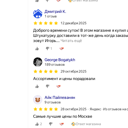
Ответ магазина
а
ж
Дмитрий К.
д
1 отзыв
ы
з
12 декабря 2025
а
Доброго времени суток! В этом магазине я купил 
к
Штукатурку доставили в тот-же день когда заказ
а
зовут Игорь.
…
Читать ещё
з
1
ы
в
а
George Bogatykh
л
189 отзывов
и
29 октября 2025
в
Ассортимент и цены порадовали
р
у
с
т
Айк Пайлеванян
р
9 отзывов
о
28 октября 2025
Яндекс · Из отзывов на
й
т
Самые лучшие цены по Москве
е
2
Ответ магазина
к