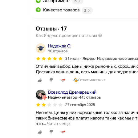
Ассортимент
6
Качество товаров
3
Отзывы
·
17
Как Яндекс проверяет отзывы
Надежда О.
10 отзывов
31 июля
Яндекс · Из отзывов на организ
Отличный выбор, цены ниже рыночных, хороший с
Доставка день в день, есть машины для подземног
Ответ магазина
Всеволод Драмарецкий
Надёжный автор
445 отзывов
27 сентября 2025
Неочем. Цены у них нормальные только за наличны
таких бизнесменов платят налоги такие как мы и 
что
…
Читать ещё