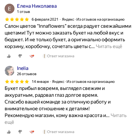
к
а
Елена Николаева
I
д
л
1 отзыв
n
е
о
n
6 февраля 2021
Яндекс · Из отзывов на организацию
т
н
Салон цветов "Innaflowers" всегда радует свежайшими
a
а
I
цветами! Тут можно заказать букет на любой вкус и
F
л
n
бюджет. И не только букет, а оригинально оформить
l
я
n
корзину, коробочку, сочетать цветы с
…
Читать ещё
o
м
a
w
и
Ответ магазина
F
e
о
l
r
Inelia
т
o
s
26 отзывов
л
w
.
14 января
Яндекс · Из отзывов на организацию
и
e
Б
Букет прибыл вовремя, выглядел свежим и
ч
r
у
аккуратным, радовал глаз долгое время.
н
s
к
Спасибо вашей команде за отличную работу и
ы
о
е
внимательное отношение к деталям!
й
с
т
Рекомендую магазин, кому важна красота и
…
Читать
с
о
ы
ещё
е
б
с
р
е
Ответ магазина
д
в