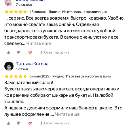
д
n
7 отзывов
и
а
n
ц
18 января
Яндекс · Из отзывов на организацию
р
a
... сервис. Все всегда вовремя, быстро, красиво. Удобно,
е
о
F
что можно сделать заказ онлайн. Отдельная
я
к
l
благодарность за упаковку и возможность удобной
🌷
)
o
транспортировки букета. В салоне очень уютно и все
🌷
ц
w
О
сделано...
Читать ещё
🌷
в
e
ч
Скрыть
е
Ответ магазина
r
е
т
s
н
Татьяна Котова
ы
з
ь
1 отзыв
и
а
н
6 июня 2025
Яндекс · Из отзывов на организацию
з
в
р
Замечательный салон!
м
н
а
Букеты заказываю через ватсап, всегда оперативно и
а
и
в
ко времени собирают шикарные букеты. На любой
г
м
и
кошелек.
а
а
т
А недавно девочки оформили наш баннер в школе. Это
з
н
с
лучшее оформление,
…
Читать ещё
и
и
я
н
е
Ответ магазина
с
а