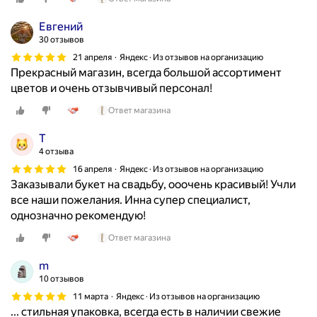
е
к
Евгений
р
30 отзывов
а
21 апреля
Яндекс · Из отзывов на организацию
с
Прекрасный магазин, всегда большой ассортимент
и
цветов и очень отзывчивый персонал!
в
Ответ магазина
ы
е
Т
,
4 отзыва
с
16 апреля
Яндекс · Из отзывов на организацию
о
Заказывали букет на свадьбу, ооочень красивый! Учли
в
все наши пожелания. Инна супер специалист,
к
однозначно рекомендую!
у
с
Ответ магазина
о
m
м
10 отзывов
и
11 марта
Яндекс · Из отзывов на организацию
д
... стильная упаковка, всегда есть в наличии свежие
о