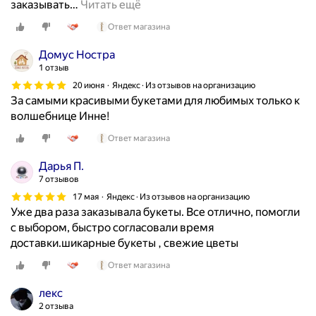
м
заказывать
…
Читать ещё
н
Ответ магазина
о
г
Домус Ностра
о
1 отзыв
р
20 июня
Яндекс · Из отзывов на организацию
а
За самыми красивыми букетами для любимых только к
з
волшебнице Инне!
н
Ответ магазина
ы
х
Дарья П.
б
7 отзывов
у
17 мая
Яндекс · Из отзывов на организацию
к
Уже два раза заказывала букеты. Все отлично, помогли
е
с выбором, быстро согласовали время
т
доставки.шикарные букеты , свежие цветы
о
в
Ответ магазина
в
лекс
ш
2 отзыва
к