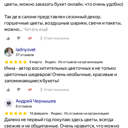
цветы, можно заказать букет онлайн, что очень удобно)
с
т
Так де в салоне представлен сезонный декор,
а
горшечные цветы, воздушные шарики, свечи и пакеты,
в
С
можно...
Читать ещё
к
а
а
Ответ магазина
м
с
ы
ladnysvet
в
е
37 отзывов
о
к
8 марта
Яндекс · Из отзывов на организацию
е
р
Инна - автор восхитительных цветочных и не только
в
а
цветочных шедевров! Очень необычные, красивые и
р
с
запоминающиеся букеты!
е
и
м
Ответ магазина
в
е
ы
н
Андрей Чернышев
е
н
8 отзывов
ц
а
16 февраля
Яндекс · Из отзывов на организацию
в
я
Далеко не первый год покупаю здесь цветы, всегда
е
!
свежие и не общипанные. Очень нравится, что можно