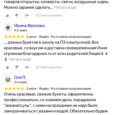
товаров:открытки, конверты, свечи, воздушные шары.
Можно заранее сделать
…
Читать ещё
Ответ магазина
Ирина Фролова
4 отзыва
2 июля
Яндекс · Из отзывов на организацию
... разных букетов в школу на ПЗ и выпускной. Все
красивые, со вкусом и доставка своевременная! Инне
огромная благодарность от всех родителей Лицея🌷🌷
З
🌷
Читать ещё
а
Ответ магазина
к
а
Оля П.
з
3 отзыва
ы
2 июля
Яндекс · Из отзывов на организацию
в
Очень красивые, свежие букеты, оформленны
а
профессионально, со знанием дела, порадовали
л
"аквакапсулы", с ними на празднике не надо было
и
заморачиваться с вазами и водой. Обязательно будем