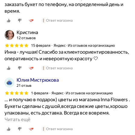
т
И
заказать букет по телефону, на определенный день и
ы
н
время.
и
н
Ответ магазина
п
е
о
о
Кристина
т
г
12 отзывов
р
р
15 февраля
Яндекс · Из отзывов на организацию
я
о
Инна - лучшая! Спасибо за клиентоориентированность,
с
м
оперативность и невероятную красоту 🤍
а
н
ю
Ответ магазина
а
щ
я
Юлия Мистрюкова
и
б
21 отзыв
е
л
1 февраля
Яндекс · Из отзывов на организацию
б
а
... и получаю в подарок) цветы из магазина Inna Flowers .
у
г
Букеты сделаны с душой,всегда свежие цветы,хорошо
к
о
упакованы, есть доставка. Всегда все вовремя.
е
д
Ч
Читать ещё
т
а
а
ы
Ответ магазина
р
с
з