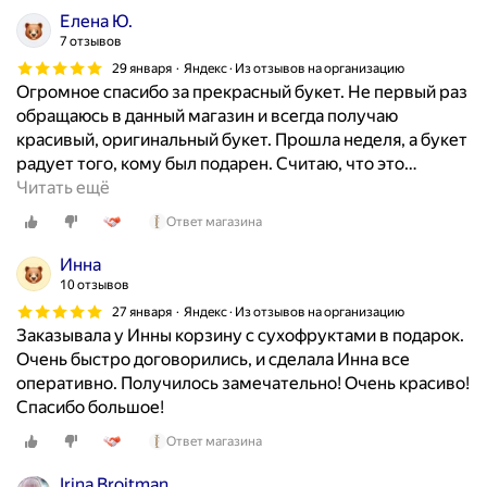
н
т
Елена Ю.
д
о
о
7 отзывов
е
с
п
с
29 января
Яндекс · Из отзывов на организацию
т
о
Огромное спасибо за прекрасный букет. Не первый раз
ь
ь
к
обращаюсь в данный магазин и всегда получаю
!
о
у
красивый, оригинальный букет. Прошла неделя, а букет
т
п
радует того, кому был подарен. Считаю, что это
…
С
в
а
Читать ещё
п
с
ю
а
е
Ответ магазина
и
с
х
п
и
Инна
р
о
б
10 отзывов
о
л
о
27 января
Яндекс · Из отзывов на организацию
д
у
с
Заказывала у Инны корзину с сухофруктами в подарок.
и
ч
а
Очень быстро договорились, и сделала Инна все
т
а
л
оперативно. Получилось замечательно! Очень красиво!
е
ю
о
Спасибо большое!
л
в
н
е
Ответ магазина
п
у
й
о
I
Irina Broitman
Л