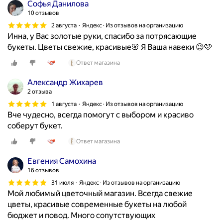
Софья Данилова
10 отзывов
2 августа
Яндекс · Из отзывов на организацию
Инна, у Вас золотые руки, спасибо за потрясающие
букеты. Цветы свежие, красивые🌸 Я Ваша навеки 😉🩷
Ответ магазина
Александр Жихарев
2 отзыва
1 августа
Яндекс · Из отзывов на организацию
Вче чудесно, всегда помогут с выбором и красиво
соберут букет.
Ответ магазина
Евгения Самохина
16 отзывов
31 июля
Яндекс · Из отзывов на организацию
Мой любимый цветочный магазин. Всегда свежие
цветы, красивые современные букеты на любой
бюджет и повод. Много сопутствующих