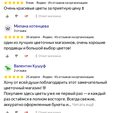
9 мая
Яндекс · Из отзывов на организацию
о
Очень красивые цветы за приятную цену🌷
л
у
Ответ магазина
н
Милана хотенцева
а
3 отзыва
П
З
30 апреля
Яндекс · Из отзывов на организацию
один из лучших цветочных магазинов, очень хорошие
и
продавцы и большой выбор цветов!
в
ы
Ответ магазина
п
у
Валентин Кушуф
с
2 отзыва
к
25 апреля
Яндекс · Из отзывов на организацию
н
Хочу от всей души поблагодарить этот замечательный
о
цветочный магазин! 🌸
й
Покупаем здесь цветы уже не первый раз — и каждый
.
раз остаёмся в полном восторге. Всегда свежие,
В
аккуратно оформленные букеты и
…
Читать ещё
с
Ответ магазина