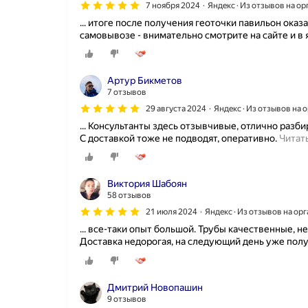
7 ноября 2024
Яндекс · Из отзывов на о
... итоге после получения геоточки павильон оказ
самовывозе - внимательно смотрите на сайте и в 
Артур Бикметов
7 отзывов
29 августа 2024
Яндекс · Из отзывов на
... Консультанты здесь отзывчивые, отлично разби
С доставкой тоже не подводят, оперативно.
Читат
Виктория Шабоян
58 отзывов
21 июля 2024
Яндекс · Из отзывов на ор
... все-таки опыт большой. Трубы качественные, 
Доставка недорогая, на следующий день уже полу
Дмитрий Новопашин
9 отзывов