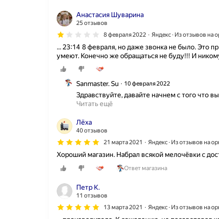
н
у
е
б
Анастасия Шуварина
н
ы
25 отзывов
а
и
8 февраля 2022
Яндекс · Из отзывов на 
к
з
о
... 23:14 8 февраля, но даже звонка не было. Это п
с
н
умеют. Конечно же обращаться не буду!!! И ником
ш
е
и
ц
т
-
о
Sanmaster. Su
10 февраля 2022
т
г
Здравствуйте, давайте начнем с того что вы 
о
о
Читать ещё
к
п
у
о
Лёха
п
л
40 отзывов
и
и
л
21 марта 2021
Яндекс · Из отзывов на о
э
и
т
Хороший магазин. Набрал всякой мелочёвки с дос
с
и
Ответ магазина
и
л
с
е
т
Петр К.
н
е
11 отзывов
а
м
R
13 марта 2021
Яндекс · Из отзывов на о
у
e