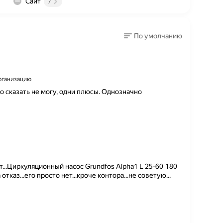
Сайт
7
По умолчанию
организацию
го сказать не могу, одни плюсы. Однозначно
ет...Циркуляционный насос Grundfos Alpha1 L 25-60 180
отказ...его просто нет...кроче контора...не советую...