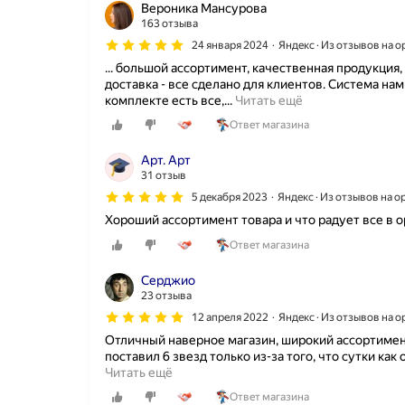
е
Вероника Мансурова
п
163 отзыва
л
24 января 2024
Яндекс · Из отзывов на 
о
... большой ассортимент, качественная продукци
г
доставка - все сделано для клиентов. Система нам
о
М
комплекте есть все,...
Читать ещё
п
ы
о
Ответ магазина
с
л
м
а
Арт. Арт
у
з
31 отзыв
ж
а
е
5 декабря 2023
Яндекс · Из отзывов на 
к
м
а
Хороший ассортимент товара и что радует все в о
в
з
Ответ магазина
э
а
т
л
о
Серджио
а
м
23 отзыва
з
м
д
12 апреля 2022
Яндекс · Из отзывов на 
а
е
Отличный наверное магазин, широкий ассортимен
г
с
поставил 6 звезд только из-за того, что сутки как
а
ь
Читать ещё
з
т
и
р
Ответ магазина