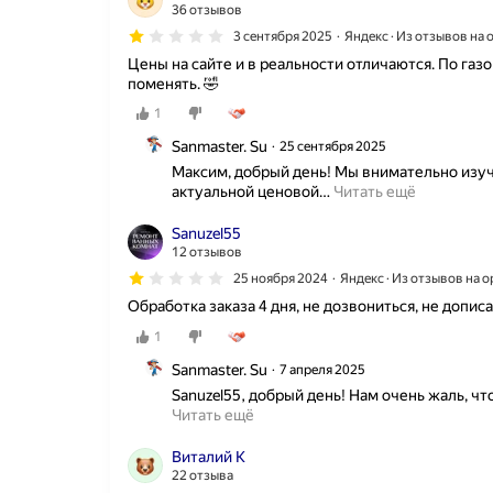
36 отзывов
3 сентября 2025
Яндекс · Из отзывов на
Цены на сайте и в реальности отличаются. По газ
поменять. 🤣
1
Sanmaster. Su
25 сентября 2025
Максим, добрый день! Мы внимательно изуч
актуальной ценовой
…
Читать ещё
Sanuzel55
12 отзывов
25 ноября 2024
Яндекс · Из отзывов на 
Обработка заказа 4 дня, не дозвониться, не допис
1
Sanmaster. Su
7 апреля 2025
Sanuzel55, добрый день! Нам очень жаль, ч
Читать ещё
Виталий К
22 отзыва