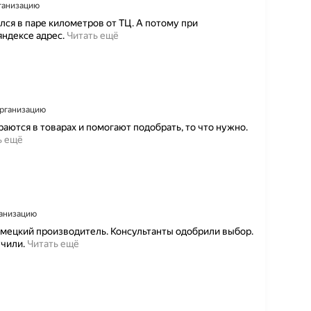
рганизацию
ался в паре километров от ТЦ. А потому при
П
яндексе адрес.
Читать ещё
л
ю
с
ы
:
в
 организацию
с
раются в товарах и помогают подобрать, то что нужно.
е
В
ь ещё
ч
ц
е
е
т
л
к
о
о
м
-
,
ганизацию
о
э
немецкий производитель. Консультанты одобрили выбор.
т
т
Д
чили.
Читать ещё
м
о
е
о
т
л
м
м
а
е
а
л
н
г
и
т