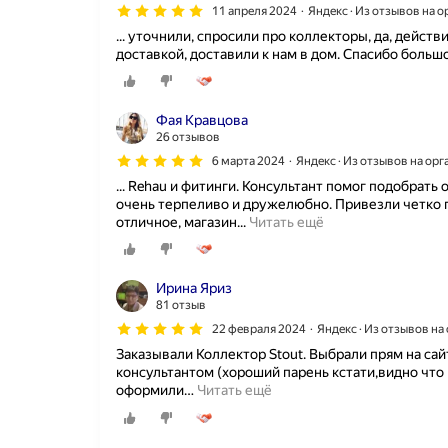
11 апреля 2024
Яндекс · Из отзывов на 
... уточнили, спросили про коллекторы, да, дейст
доставкой, доставили к нам в дом. Спасибо больш
Фая Кравцова
26 отзывов
6 марта 2024
Яндекс · Из отзывов на ор
... Rehau и фитинги. Консультант помог подобрат
очень терпеливо и дружелюбно. Привезли четко п
Д
отличное, магазин...
Читать ещё
л
я
у
Ирина Яриз
с
81 отзыв
т
а
22 февраля 2024
Яндекс · Из отзывов н
н
Заказывали Коллектор Stout. Выбрали прям на сай
о
консультантом (хороший парень кстати,видно что 
в
оформили
…
Читать ещё
к
и
т