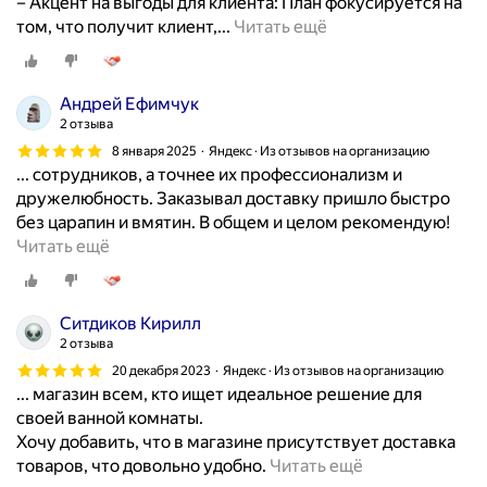
– Акцент на выгоды для клиента: План фокусируется на
П
том, что получит клиент,...
Читать ещё
о
л
о
Андрей Ефимчук
ж
2 отзыва
и
8 января 2025
Яндекс · Из отзывов на организацию
т
... сотрудников, а точнее их профессионализм и
е
дружелюбность. Заказывал доставку пришло быстро
л
без царапин и вмятин. В общем и целом рекомендую!
ь
Х
Читать ещё
н
о
ы
р
е
о
Ситдиков Кирилл
с
ш
2 отзыва
т
и
20 декабря 2023
Яндекс · Из отзывов на организацию
о
й
... магазин всем, кто ищет идеальное решение для
р
м
своей ванной комнаты.
о
а
Хочу добавить, что в магазине присутствует доставка
н
г
В
товаров, что довольно удобно.
Читать ещё
ы
а