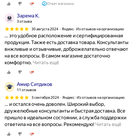
п
Ответ магазина
:
з
е
–
и
р
Зарема К.
П
н
в
3 отзыва
о
!
ы
30 августа 2024
Яндекс · Из отзывов на организацию
д
Н
е
... это удобное расположение и сертифицированная
р
а
я
продукция. Также есть доставка товара. Консультанты
о
п
п
внжливые и отзывчивые, доброжелательно отвечают
б
р
о
на все вопросы. В самом магазине достаточно
н
о
с
Н
комфортно.
Читать ещё
о
ш
е
е
е
л
т
д
о
о
и
а
Амир Ситдиков
п
й
л
в
11 отзывов
и
н
д
н
3 сентября 2024
Яндекс · Из отзывов на организацию
с
е
а
о
... и остался очень доволен. Широкий выбор,
а
д
н
п
дружелюбные консультанты и быстрая доставка. Все
н
е
н
о
пришло в идеальном состоянии, а служба поддержки
и
л
ы
с
Н
ответила на все вопросы. Рекомендую!
Читать ещё
е
е
й
е
е
п
п
м
т