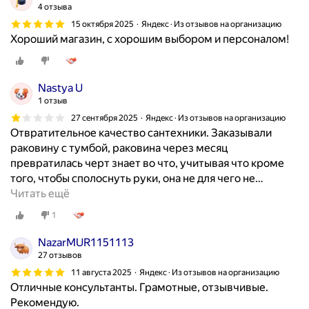
4 отзыва
15 октября 2025
Яндекс · Из отзывов на организацию
Хороший магазин, с хорошим выбором и персоналом!
Nastya U
1 отзыв
27 сентября 2025
Яндекс · Из отзывов на организацию
Отвратительное качество сантехники. Заказывали
раковину с тумбой, раковина через месяц
превратилась черт знает во что, учитывая что кроме
того, чтобы сполоснуть руки, она не для чего не
…
Читать ещё
1
NazarMUR1151113
27 отзывов
11 августа 2025
Яндекс · Из отзывов на организацию
Отличные консультанты. Грамотные, отзывчивые.
Рекомендую.