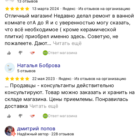
ч
13 отзывов
и
а
л
н
13 марта 2024
Яндекс · Из отзывов на организацию
в
н
а
ы
Отличный магазин! Недавно делал ремонт в ванной
ы
и
з
й
комнате отА до Я и с уверенностью могу сказать,
й
е
а
м
что всё необходимое ( кроме керамической
п
,
р
а
плитки) приобрел именно здесь. Советую, не
е
м
а
г
пожалеете. Дают
…
Читать ещё
р
у
н
а
с
ж
Ответ магазина
е
з
о
ч
е
и
н
Наталья Боброва
и
,
н
а
5 отзывов
н
у
!
л
22 мая 2023
Яндекс · Из отзывов на организацию
а
д
Ц
,
... Продавцы - консультанты действительно
п
а
е
п
консультируют. Товар можно заказать и хранить на
р
л
н
о
складе магазина. Цены приемлемы. Понравилась
о
ё
ы
Х
с
доставка
Читать ещё
к
н
н
о
о
о
н
Ответ магазина
и
р
в
н
о
ж
о
е
дмитрий попов
с
,
е
ш
т
Надёжный автор
228 отзывов
у
п
н