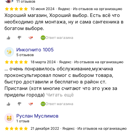
ш
11 отзывов
т
и
10 июня 2024
Яндекс · Из отзывов на организацию
е
й
Хороший магазин, Хороший выбор. Есть всё что
л
м
необходимо для монтажа, ну и сама сантехника в
е
а
богатом выборе.
й
г
в
Ответ магазина
а
д
з
Инкогнито 1005
е
и
5 отзывов
р
н
18 марта 2024
Яндекс · Из отзывов на организацию
е
с
... очень понравилось обслуживание,мужчина
в
а
проконсультировал помог с выбором товара,
н
н
быстро доставили и бесплатно в район ст.
ю
т
Пристани (хотя многие считают что это уже за
,
е
М
приделы города)
Читать ещё
с
х
н
а
Ответ магазина
н
е
м
и
о
а
Руслан Муслимов
к
ч
ж
1 отзыв
и
е
и
21 декабря 2022
Яндекс · Из отзывов на организацию
.