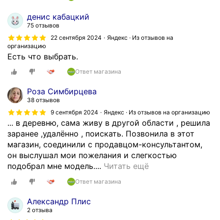
денис кабацкий
75 отзывов
22 сентября 2024
Яндекс · Из отзывов на
организацию
Есть что выбрать.
Ответ магазина
Роза Симбирцева
38 отзывов
9 сентября 2024
Яндекс · Из отзывов на организацию
... в деревню, сама живу в другой области , решила
заранее ,удалённо , поискать. Позвонила в этот
магазин, соединили с продавцом-консультантом,
он выслушал мои пожелания и слегкостью
И
подобрал мне модель....
Читать ещё
с
Ответ магазина
к
а
Александр Плис
л
2 отзыва
а