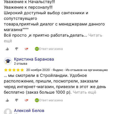
н
в
Уважение к Начальству!!!
В
ь
у
Уважение к персоналу!!!
с
п
в
Широкий доступный выбор сантехники и
е
о
д
сопутствуещего
г
н
р
товара,приятный диалог с менеджерами данного
д
р
у
магазина""""
а
а
г
Всё просто ,и приятно работать,делать
…
Читать
е
в
о
ещё
с
и
й
т
Ответ магазина
л
о
ь
о
б
Кристина Баранова
в
с
л
2 отзыва
ы
ь
а
20 ноября 2020
Яндекс · Из отзывов на организацию
б
о
с
... мы смотрели в Стройландии. Удобное
о
б
т
расположение, пришли, посмотрели, заказали
р
с
и
черед интернет-магазин, привезли в этот же день
.
л
,
О
бесплатно (заказ больше 1000 р).
Читать ещё
В
у
р
т
е
Ответ магазина
ж
е
л
ж
и
ш
и
Алексей Белов
л
в
и