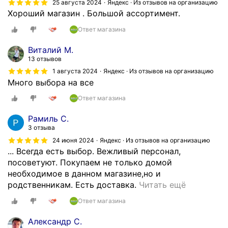
25 августа 2024
Яндекс · Из отзывов на организацию
д
Хороший магазин . Большой ассортимент.
у
Ответ магазина
ш
е
Виталий М.
в
13 отзывов
у
1 августа 2024
Яндекс · Из отзывов на организацию
ю
Много выбора на все
к
Ответ магазина
а
б
Рамиль С.
и
3 отзыва
н
24 июня 2024
Яндекс · Из отзывов на организацию
у
... Всегда есть выбор. Вежливый персонал,
д
посоветуют. Покупаем не только домой
л
необходимое в данном магазине,но и
я
Х
родственникам. Есть доставка.
Читать ещё
р
о
о
Ответ магазина
р
д
о
Александр С.
и