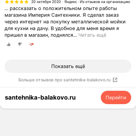
и
у
20 октября 2020
Яндекс · Из отзывов на организацию
л
о
а
й
ю
... рассказать о положительном опыте работы
ь
и
т
а
т
магазина Империя Сантехники. Я сделал заказ
т
с
е
с
.
через интернет на покупку металлической мойки
и
к
т
с
П
для кухни на дачу. В удобное для меня время я
р
а
о
о
о
Х
пришел в магазин, поднялся...
Читать ещё
о
т
в
р
к
о
в
ь
а
т
у
ч
а
.
р
и
п
у
л
П
ы
м
а
р
п
о
,
Показать ещё
е
е
а
о
з
к
н
м
с
м
в
о
т
н
Больше отзывов про santehnika-balakovo.ru
с
о
о
т
.
е
к
г
н
о
П
т
а
с
и
santehnika-balakovo.ru
Перейти
р
р
о
з
в
л
ы
о
л
а
ы
а
е
д
ь
т
б
в
м
а
к
ь
о
э
ы
в
о
о
р
т
с
ц
д
п
о