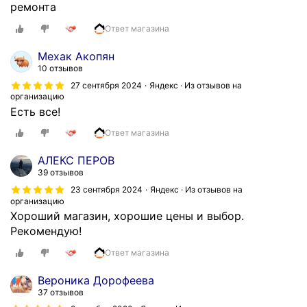
ремонта
л
и
Ответ магазина
т
Мехак Акопян
.
10 отзывов
Скрыть
27 сентября 2024
Яндекс · Из отзывов на
организацию
Есть все!
Ответ магазина
АЛЕКС ПЕРОВ
39 отзывов
23 сентября 2024
Яндекс · Из отзывов на
организацию
Хороший магазин, хорошие цены и выбор.
Рекомендую!
Ответ магазина
Вероника Дорофеева
37 отзывов