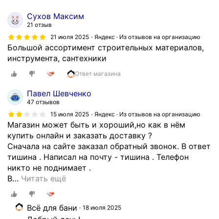
и
с
Сухов Максим
р
21 отзыв
о
21 июля 2025
Яндекс · Из отзывов на организацию
ч
Большой ассортимент строительных материалов,
н
инструмента, сантехники
о
Ответ магазина
т
о
Павел Шевченко
м
47 отзывов
о
15 июля 2025
Яндекс · Из отзывов на организацию
ж
Магазин может быть и хороший,но как в нём
н
купить онлайн и заказать доставку ?
о
Сначала на сайте заказал обратный звонок. В ответ
п
тишина . Написал на почту - тишина . Телефон
о
никто не поднимает .
к
В
…
Читать ещё
у
п
Всё для бани
а
18 июля 2025