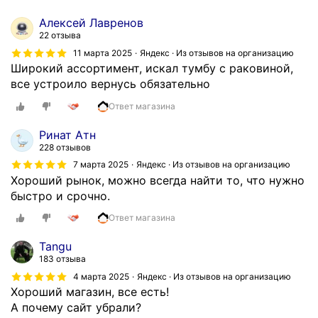
т
Алексей Лавренов
е
22 отзыва
в
11 марта 2025
Яндекс · Из отзывов на организацию
и
Широкий ассортимент, искал тумбу с раковиной,
н
все устроило вернусь обязательно
е
т
Ответ магазина
е
Ринат Атн
.
228 отзывов
Б
7 марта 2025
Яндекс · Из отзывов на организацию
л
Хороший рынок, можно всегда найти то, что нужно
о
быстро и срочно.
к
с
Ответ магазина
в
с
Tangu
е
183 отзыва
р
4 марта 2025
Яндекс · Из отзывов на организацию
к
Хороший магазин, все есть!
о
А почему сайт убрали?