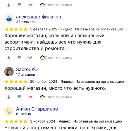
в
Ответ магазина
о
и
александр филатов
П
37 отзывов
е
5 февраля 2025
Яндекс · Из отзывов на организацию
т
Хороший магазин, большой и насыщенный
р
ассортимент, найдешь все что нужно для
о
строительства и ремонта.
в
Ответ магазина
и
ч
SacredKO
в
17 отзывов
с
20 ноября 2024
Яндекс · Из отзывов на организацию
е
Хороший магазин, много что есть нужного.
-
Ответ магазина
т
а
Антон Старшинов
к
61 отзыв
и
3 ноября 2024
Яндекс · Из отзывов на организацию
р
Большой ассортимент техники, сантехники, для
у