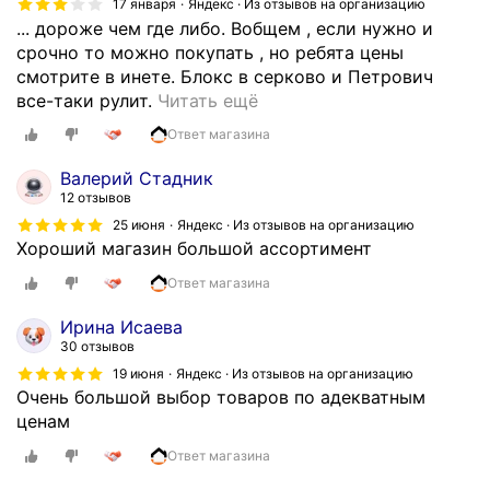
17 января
Яндекс · Из отзывов на организацию
... дороже чем где либо. Вобщем , если нужно и
срочно то можно покупать , но ребята цены
смотрите в инете. Блокс в серково и Петрович
Ц
все-таки рулит.
Читать ещё
е
Ответ магазина
н
ы
Валерий Стадник
д
12 отзывов
о
25 июня
Яндекс · Из отзывов на организацию
р
Хороший магазин большой ассортимент
о
Ответ магазина
ж
е
Ирина Исаева
ч
30 отзывов
е
19 июня
Яндекс · Из отзывов на организацию
м
Очень большой выбор товаров по адекватным
г
ценам
д
Ответ магазина
е
л