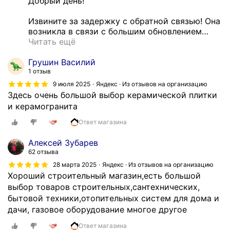
т
Добрый день!

ь
Извините за задержку с обратной связью! Она 
,
возникла в связи с большим обновлением
…
н
Читать ещё
о
р
Грушин Василий
е
1 отзыв
б
9 июля 2025
Яндекс · Из отзывов на организацию
я
Здесь очень большой выбор керамической плитки
т
и керамогранита
а
Ответ магазина
ц
е
Алексей Зубарев
н
62 отзыва
ы
28 марта 2025
Яндекс · Из отзывов на организацию
с
Хороший строительный магазин,есть большой
м
выбор товаров строительных,сантехнических,
о
бытовой техники,отопительных систем для дома и
т
дачи, газовое оборудование многое другое
р
и
Ответ магазина