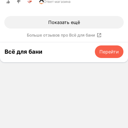
а
Ответ магазина
в
ы
с
Показать ещё
о
т
Больше отзывов про Всё для бани
е
!
Всё для бани
Перейти
Ц
е
н
ы
б
о
л
ь
ш
е
ч
е
м