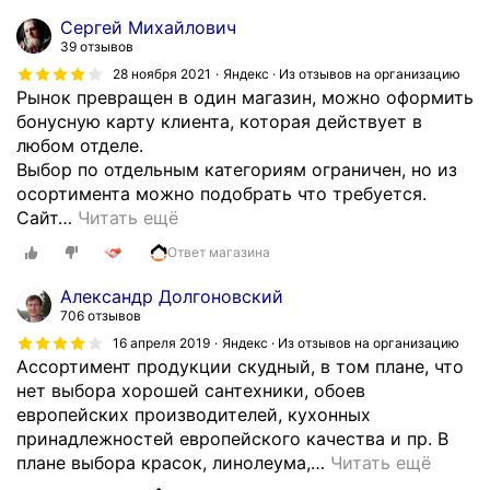
у
Сергей Михайлович
м
39 отзывов
о
28 ноября 2021
Яндекс · Из отзывов на организацию
м
Рынок превращен в один магазин, можно оформить
.
бонусную карту клиента, которая действует в
.
любом отделе.
.
Выбор по отдельным категориям ограничен, но из
С
осортимента можно подобрать что требуется.
е
Сайт
…
Читать ещё
р
Ответ магазина
в
и
Александр Долгоновский
с
706 отзывов
и
16 апреля 2019
Яндекс · Из отзывов на организацию
в
Ассортимент продукции скудный, в том плане, что
ы
нет выбора хорошей сантехники, обоев
б
европейских производителей, кухонных
о
принадлежностей европейского качества и пр. В
р
плане выбора красок, линолеума,
…
Читать ещё
н