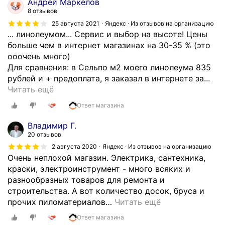
Андрей Маркелов
8 отзывов
25 августа 2021
Яндекс · Из отзывов на организацию
... линолеумом... Сервис и выбор на высоте! Цены
больше чем в интернет магазинах на 30-35 % (это
ооочень много)
Для сравнения: в Сельпо м2 моего линолеума 835
рублей и + предоплата, я заказал в интернете за...
Е
Читать ещё
з
Ответ магазина
д
и
Владимир Г.
л
20 отзывов
з
2 августа 2020
Яндекс · Из отзывов на организацию
а
Очень неплохой магазин. Электрика, сантехника,
л
краски, электроинструмент - много всяких и
и
разнообразных товаров для ремонта и
н
строительства. А вот количество досок, бруса и
о
прочих пиломатериалов
…
Читать ещё
л
Ответ магазина
е