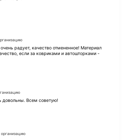
 организацию
се очень радует, качество отмененное! Материал
качество, если за ковриками и автошторками -
организацию
ь довольны. Всем советую!
а организацию