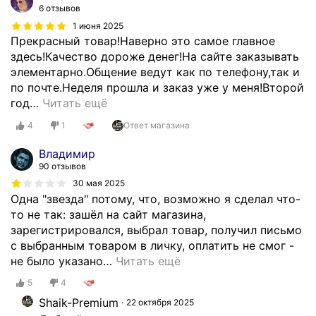
6 отзывов
1 июня 2025
Прекрасный товар!Наверно это самое главное
здесь!Качество дороже денег!На сайте заказывать
элементарно.Общение ведут как по телефону,так и
по почте.Неделя прошла и заказ уже у меня!Второй
год
…
Читать ещё
4
1
Ответ магазина
Владимир
90 отзывов
30 мая 2025
Одна "звезда" потому, что, возможно я сделал что-
то не так: зашёл на сайт магазина,
зарегистрировался, выбрал товар, получил письмо
с выбранным товаром в личку, оплатить не смог -
не было указано
…
Читать ещё
5
4
Shaik-Premium
22 октября 2025