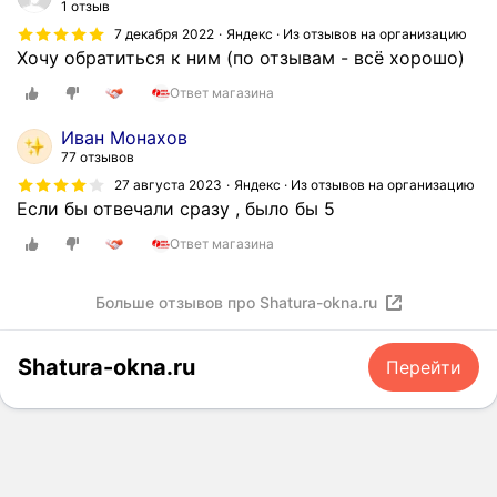
1 отзыв
о
т
7 декабря 2022
Яндекс · Из отзывов на организацию
с
е
Хочу обратиться к ним (по отзывам - всё хорошо)
т
л
ь
а
Ответ магазина
к
с
Иван Монахов
о
д
77 отзывов
м
е
27 августа 2023
Яндекс · Из отзывов на организацию
п
л
Если бы отвечали сразу , было бы 5
а
а
н
т
Ответ магазина
и
ь
и
з
Больше отзывов про Shatura-okna.ru
S
а
h
к
a
а
Shatura-okna.ru
Перейти
t
з
u
н
r
а
a
с
-
а