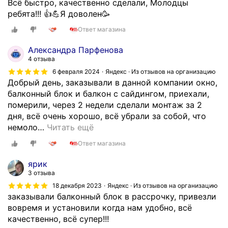
Всё быстро, качественно сделали, Молодцы
в
ребята!!! 👍💪Я доволен🥳
е
р
Ответ магазина
ь
Александра Парфенова
з
4 отзыва
а
6 февраля 2024
Яндекс · Из отзывов на организацию
к
Добрый день, заказывали в данной компании окно,
р
балконный блок и балкон с сайдингом, приехали,
ы
померили, через 2 недели сделали монтаж за 2
т
дня, всё очень хорошо, всё убрали за собой, что
а
немоло
…
Читать ещё
.
З
Ответ магазина
в
ярик
о
3 отзыва
н
ю
18 декабря 2023
Яндекс · Из отзывов на организацию
заказывали балконный блок в рассрочку, привезли
е
вовремя и установили когда нам удобно, всё
щ
качественно, всё супер!!!
ё