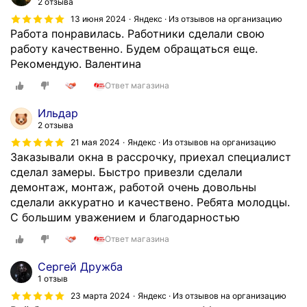
в
2 отзыва
о
13 июня 2024
Яндекс · Из отзывов на организацию
ф
Работа понравилась. Работники сделали свою
и
работу качественно. Будем обращаться еще.
с
Рекомендую. Валентина
,
Ответ магазина
в
и
Ильдар
т
2 отзыва
о
21 мая 2024
Яндекс · Из отзывов на организацию
г
Заказывали окна в рассрочку, приехал специалист
е
сделал замеры. Быстро привезли сделали
п
демонтаж, монтаж, работой очень довольны
р
сделали аккуратно и качествено. Ребята молодцы.
и
С большим уважением и благодарностью
е
Ответ магазина
з
ж
Сергей Дружба
а
1 отзыв
ю
23 марта 2024
Яндекс · Из отзывов на организацию
д