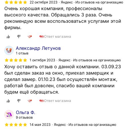
22 октября 2023
Яндекс · Из отзывов на организацию
н
Очень хорошая компания, профессионалы
и
высокого качества. Обращались 3 раза. Очень
к
рекомендую всем воспользоваться услугами этой
о
фирмы.
г
Ответ магазина
о
н
Александр Летунов
е
1 отзыв
т
1 октября 2023
Яндекс · Из отзывов на организацию
,
Хочу оставить отзыв о данной компании. 03.09.23
н
был сделан заказ на окно, приехал замерщик и
а
сделал замер. 01.10.23 был осуществлён монтаж,
ч
работай был доволен, спасибо вашей компании
т
будем ещё обращаться.
о
м
Ответ магазина
е
Ольга Ф.
н
9 отзывов
е
14 мая 2023
Яндекс · Из отзывов на организацию
д