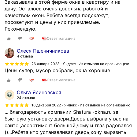
Заказывала в этой фирме окна в квартиру и на
ж
дачу. Осталось очень довольна работой и
е
качеством окон. Ребята всегда подскажут,
р
посоветуют и цены у них приемлемые.
п
Рекомендую.
р
е
Ответ магазина
д
Олеся Пшеничникова
л
4 отзыва
о
26 января 2023
Яндекс · Из отзывов на организацию
ж
Цены супер, мусор собрали, окна хорошие
и
л
Ответ магазина
с
д
Ольга Ясиновскся
е
24 отзыва
л
18 декабря 2022
Яндекс · Из отзывов на организацию
а
... благодарность компании Shatura -okna.ru за
т
быструю установку двери.Дверь выбрала у вас на
ь
сайте ,ассортимент большой,чему и глаз радовался
з
))...Ребята кто устанавливал дверь,хочу выразить