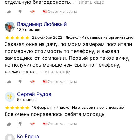
Х
а
отдельную благодарность...
Читать ещё
о
к
Ответ магазина
ч
а
у
з
Владимир Любивый
в
н
130 отзывов
ы
а
22 октября 2022
Яндекс · Из отзывов на организацию
р
с
Заказал окна на дачу, по моим замерам посчитали
а
а
примерную стоимость по телефону, и вызвал
з
й
замерщика от компании. Первый раз такое вижу,
и
т
но получилось меньше чем было по телефону,
т
е
несмотря на
…
Читать ещё
ь
.
Ответ магазина
б
Е
л
с
Сергей Рудов
а
л
5 отзывов
г
и
16 февраля
Яндекс · Из отзывов на организацию
о
б
Все очень понравелось ребята молодцы
д
ы
Ответ магазина
а
я
р
х
Ко Елена
н
о