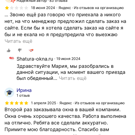
Надёжный автор
83 отзыва
18 июня 2024
Яндекс · Из отзывов на организацию
... Звоню ещё раз говорю что приехала а никого
нет, на что менеджер предложил сделать заказ на
сайте. Если бы я хотела сделать заказ на сайте я
бы и не ехала но я предупредила что выезжаю
О
Читать ещё
т
в
Shatura-okna.ru
19 июня 2024
р
Здравствуйте Мария, мы разобрались в 
а
данной ситуации, на момент вашего приезда 
т
был обеденный
…
Читать ещё
и
т
Ирина
е
1 отзыв
л
1 апреля 2025
Яндекс · Из отзывов на организацию
ь
Второй раз заказывала окна в вашей компании.
н
Окна очень хорошего качества. Работа выполнена
а
на отлично. Ребята все сделали аккуратно.
я
Примите мою благодарность. Спасибо вам
р