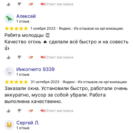
р
Ответ магазина
а
з
Алексей
г
1 отзыв
о
1 ноября 2023
Яндекс · Из отзывов на организацию
в
Ребята молодцы 👏
о
Качество огонь 🔥 сделали всё быстро и на совесть
р
👍
ю
Ответ магазина
ч
т
Инкогнито 9339
о
1 отзыв
п
31 октября 2023
Яндекс · Из отзывов на организацию
р
Заказали окна. Установили быстро, работали очень
и
аккуратно, мусор за собой убрали. Работа
е
выполнена качественно.
х
Ответ магазина
а
л
Сергей Л.
а
1 отзыв
а