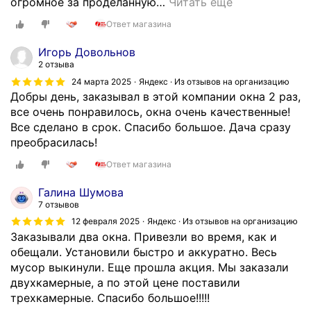
огромное за проделанную
…
Читать ещё
а
Ответ магазина
б
о
Игорь Довольнов
т
2 отзыва
а
24 марта 2025
Яндекс · Из отзывов на организацию
.
Добры день, заказывал в этой компании окна 2 раз,
Т
все очень понравилось, окна очень качественные!
р
Все сделано в срок. Спасибо большое. Дача сразу
и
преобрасилась!
р
а
Ответ магазина
з
Галина Шумова
а
7 отзывов
я
12 февраля 2025
Яндекс · Из отзывов на организацию
п
Заказывали два окна. Привезли во время, как и
о
обещали. Установили быстро и аккуратно. Весь
з
мусор выкинули. Еще прошла акция. Мы заказали
в
двухкамерные, а по этой цене поставили
о
трехкамерные. Спасибо большое!!!!!
н