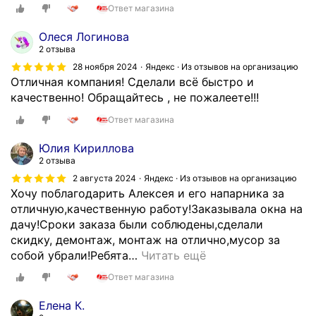
и
Ответ магазина
л
Олеся Логинова
а
2 отзыва
п
р
28 ноября 2024
Яндекс · Из отзывов на организацию
Отличная компания! Сделали всё быстро и
е
качественно! Обращайтесь , не пожалеете!!!
ж
д
Ответ магазина
е
ч
Юлия Кириллова
е
2 отзыва
м
2 августа 2024
Яндекс · Из отзывов на организацию
п
Хочу поблагодарить Алексея и его напарника за
р
отличную,качественную работу!Заказывала окна на
и
дачу!Сроки заказа были соблюдены,сделали
е
скидку, демонтаж, монтаж на отлично,мусор за
х
собой убрали!Ребята
…
Читать ещё
а
Ответ магазина
т
ь
Елена К.