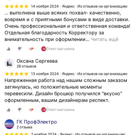
Ш
у
14 ноября 2024
Яндекс · Из отзывов на организацию
т
р
... выполнена выше всяких похвал- качественно,
р
н
вовремя и с приятными бонусами в виде доставки.
и
о
Очень профессиональная и ответственная команда!
х
-
Отдельная благодарность Корректору за
р
д
Н
внимательность при оформлении...
Читать ещё
у
о
е
з
Ответ магазина
с
о
а
у
д
Оксана Сергеева
н
г
н
28 отзывов
о
о
о
13 ноября 2024
Яндекс · Из отзывов на организацию
в
в
к
Напряженная работа над нашим сложным заказом
о
ы
р
затянулась, но положительные моменты
г
й
а
перевесили. Дизайн брошюр получился "вкусно"
о
ц
т
оформленным, вашим дизайнерам респект.
д
е
н
н
Ответ магазина
н
о
и
т
о
ГК ПрофЭлектро
м
р
б
2 отзыва
и
и
р
2 ноября 2024
Яндекс · Из отзывов на организацию