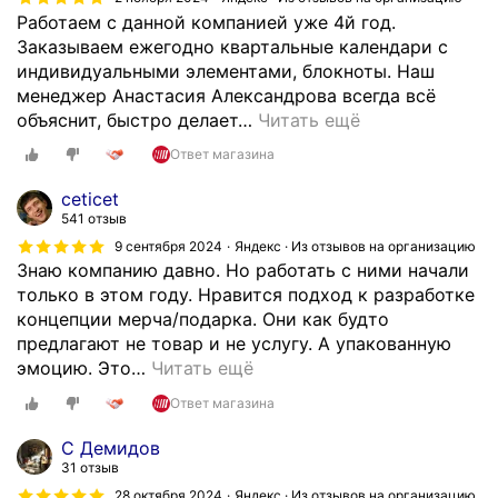
п
м
а
Работаем с данной компанией уже 4й год.
р
е
щ
Заказываем ежегодно квартальные календари с
е
н
а
индивидуальными элементами, блокноты. Наш
з
и
л
менеджер Анастасия Александрова всегда всё
е
В
и
объяснит, быстро делает
…
Читать ещё
н
л
с
т
а
Ответ магазина
ь
а
д
в
м
ceticet
и
К
и
541 отзыв
м
о
.
9 сентября 2024
Яндекс · Из отзывов на организацию
и
м
В
Знаю компанию давно. Но работать с ними начали
р
п
н
только в этом году. Нравится подход к разработке
а
а
а
концепции мерча/подарка. Они как будто
В
н
ч
предлагают не товар и не услугу. А упакованную
ы
и
а
эмоцию. Это
…
Читать ещё
с
ю
л
о
Ш
Ответ магазина
е
ц
т
н
С Демидов
к
р
о
31 отзыв
о
и
я
28 октября 2024
Яндекс · Из отзывов на организацию
г