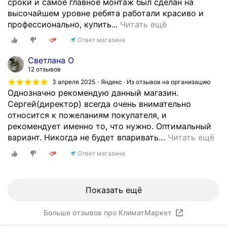
сроки и самое главное монтаж был сделан на
а
высочайшем уровне ребята работали красиво и
в
О
профессионально, купить...
Читать ещё
ы
г
с
Ответ магазина
р
ш
о
Светлана О
е
м
12 отзывов
м
н
3 апреля 2025
Яндекс · Из отзывов на организацию
у
о
Однозначно рекомендую данный магазин.
р
е
Сергей(директор) всегда очень внимательно
о
с
относится к пожеланиям покупателя, и
в
п
рекомендует именно то, что нужно. Оптимальный
н
а
вариант. Никогда не будет впаривать
…
Читать ещё
е
с
п
Ответ магазина
и
о
б
м
о
о
Показать ещё
э
г
т
л
о
Больше отзывов про КлиматМаркет
и
й