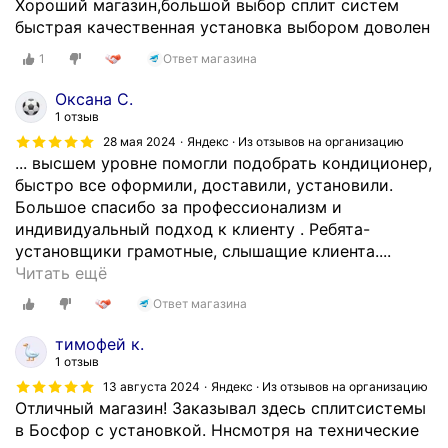
Хороший магазин,большой выбор сплит систем
быстрая качественная установка выбором доволен
1
Ответ магазина
Оксана С.
1 отзыв
28 мая 2024
Яндекс · Из отзывов на организацию
... высшем уровне помогли подобрать кондиционер,
быстро все оформили, доставили, установили.
Большое спасибо за профессионализм и
индивидуальный подход к клиенту . Ребята-
установщики грамотные, слышащие клиента....
О
Читать ещё
т
Ответ магазина
л
и
тимофей к.
ч
1 отзыв
н
13 августа 2024
Яндекс · Из отзывов на организацию
ы
Отличный магазин! Заказывал здесь сплитсистемы
й
в Босфор с установкой. Ннсмотря на технические
м