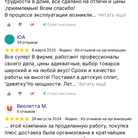
трудности в доме, все сделано на отличн и цены
а
,приемлемые! Всем спасибо!
г
В процессе эксплуатации возникли
…
Читать ещё
а
Ответ магазина
з
и
ЮА
н
36 отзывов
!
8 марта 2025
Яндекс · Из отзывов на организацию
О
Все супер! В фирме, работают профессионалы
б
своего дела, цены адекватные, выбор товаров
с
широкий и на любой вкус! Сроки и качество
л
работы на высоте! Поставил в детскую сплит,
у
"девятку"по мощности. Лет
…
Читать ещё
ж
Ответ магазина
и
в
Виолетта М.
а
6 отзывов
н
28 августа 2024
Яндекс · Из отзывов на организацию
и
... этой компании за проделанную работу, покупка
е
плюс доставка была организована в кратчайшие
н