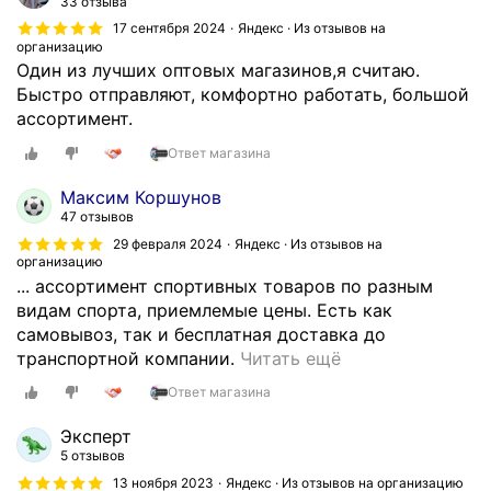
33 отзыва
17 сентября 2024
Яндекс · Из отзывов на
организацию
Один из лучших оптовых магазинов,я считаю.
Быстро отправляют, комфортно работать, большой
ассортимент.
Ответ магазина
Максим Коршунов
47 отзывов
29 февраля 2024
Яндекс · Из отзывов на
организацию
... ассортимент спортивных товаров по разным
видам спорта, приемлемые цены. Есть как
самовывоз, так и бесплатная доставка до
Б
транспортной компании.
Читать ещё
о
Ответ магазина
л
ь
Эксперт
ш
5 отзывов
о
13 ноября 2023
Яндекс · Из отзывов на организацию