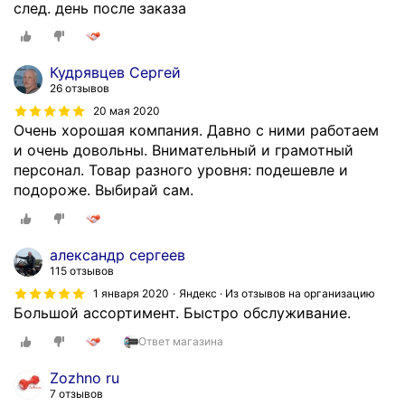
след. день после заказа
а
д
о
т
Кудрявцев Сергей
26 отзывов
р
а
20 мая 2020
Очень хорошая компания. Давно с ними работаем
н
и очень довольны. Внимательный и грамотный
с
персонал. Товар разного уровня: подешевле и
п
подороже. Выбирай сам.
о
р
т
н
александр сергеев
о
115 отзывов
й
1 января 2020
Яндекс · Из отзывов на организацию
к
Большой ассортимент. Быстро обслуживание.
о
Ответ магазина
м
п
Zozhno ru
а
7 отзывов