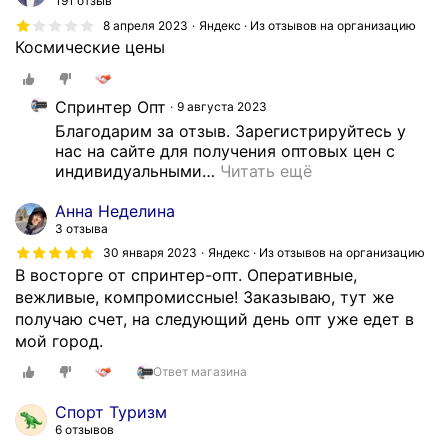
191 отзыв
м
8 апреля 2023
Яндекс · Из отзывов на организацию
с
Космические цены
п
о
р
Спринтер Опт
9 августа 2023
т
Благодарим за отзыв. Зарегистрируйтесь у 
а
нас на сайте для получения оптовых цен с 
,
индивидуальными
…
Читать ещё
п
Анна Неделина
р
3 отзыва
и
30 января 2023
Яндекс · Из отзывов на организацию
е
В восторге от спринтер-опт. Оперативные,
м
вежливые, компромиссные! Заказываю, тут же
л
получаю счет, на следующий день опт уже едет в
е
мой город.
м
ы
Ответ магазина
е
ц
Спорт Туризм
6 отзывов
е