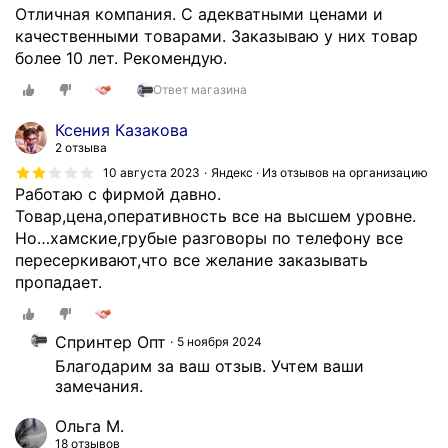
й
Отличная компания. С адекватными ценами и
а
качественными товарами. Заказываю у них товар
с
более 10 лет. Рекомендую.
с
Ответ магазина
о
р
Ксения Казакова
т
2 отзыва
и
10 августа 2023
Яндекс · Из отзывов на организацию
м
Работаю с фирмой давно.
е
Товар,цена,оперативность все на высшем уровне.
н
Но…хамские,грубые разговоры по телефону все
т
пересеркивают,что все желание заказывать
с
пропадает.
п
о
р
Спринтер Опт
5 ноября 2024
т
Благодарим за ваш отзыв. Учтем ваши 
и
замечания.
в
Ольга М.
н
18 отзывов