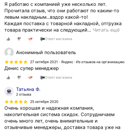
Я работаю с компанией уже несколько лет.
а
Прочитала отзыв, что они работают по каким-то
к
левым накладным...вздор какой-то!
и
Каждая поставка с товарной накладной, отгрузка
б
товара практически на следующий
…
Читать ещё
е
с
Ответ магазина
п
л
Анонимный пользователь
а
27 октября 2021
Яндекс · Из отзывов на организацию
т
Денис супер менеджер
н
а
Ответ магазина
я
Татьяна Ф.
д
2 отзыва
о
25 октября 2020
с
Очень хорошая и надежная компания,
т
накопительная система скидок. Сотрудничаем
а
очень много лет, очень внимательные и
в
отзывчивые менеджеры, доставка товара уже на
к