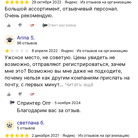
н
29 октября 2022
Яндекс · Из отзывов на организацию
Большой ассортимент, отзывчивый персонал.
ы
Очень рекомендую.
.
Е
Ответ магазина
с
т
Arina S.
ь
96 отзывов
к
8 апреля 2022
Яндекс · Из отзывов на организацию
а
Ужсное место, не советую. Цены увидеть не
к
возможно, отправляют регистрироваться, зачем
с
мне это? Возможно вы мне даже не подходите,
а
почему нельзя как другим компаниям прислать на
м
почту, с первых минут
…
Читать ещё
о
в
Спринтер Опт
5 ноября 2024
ы
Благодарим вас за отзыв.
в
о
светлана б.
з
5 отзывов
,
2 декабря 2021
Яндекс · Из отзывов на организацию
т