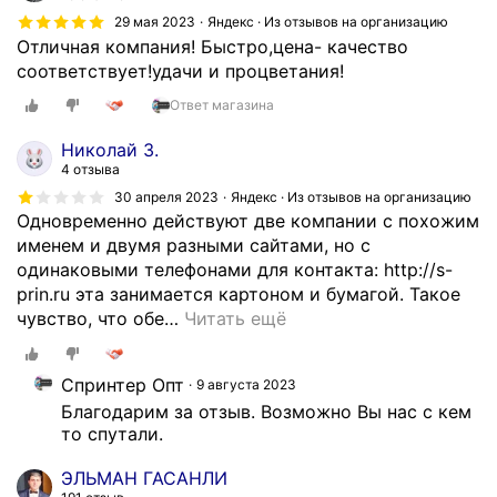
ы
29 мая 2023
Яндекс · Из отзывов на организацию
х
Отличная компания! Быстро,цена- качество
т
соответствует!удачи и процветания!
о
в
Ответ магазина
а
р
Николай З.
4 отзыва
о
в
30 апреля 2023
Яндекс · Из отзывов на организацию
Одновременно действуют две компании с похожим
п
именем и двумя разными сайтами, но с
о
одинаковыми телефонами для контакта: http://s-
р
prin.ru эта занимается картоном и бумагой. Такое
а
чувство, что обе
…
Читать ещё
з
н
ы
Спринтер Опт
9 августа 2023
м
Благодарим за отзыв. Возможно Вы нас с кем 
в
то спутали.
и
д
ЭЛЬМАН ГАСАНЛИ
а