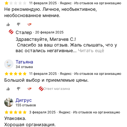
о
д
11 февраля 2025
Яндекс · Из отзывов на организацию
ч
н
а
Не рекомендую. Личное, необъективное,
д
а
б
необоснованное мнение.
л
д
ы
я
о
с
с
Сталер
б
т
20 февраля 2025
к
и
р
Здравствуйте, Мигачев С.!

л
 Спасибо за ваш отзыв. Жаль слышать, что у 
л
о
а
вас остались негативные
…
Читать ещё
а
р
д
с
е
а
Татьяна
ь
а
.
34 отзыва
т
г
Ц
11 февраля 2025
Яндекс · Из отзывов на организацию
а
и
е
Большой выбор и приемлемые цены.
р
р
н
а
у
Ответ магазина
ы
и
ю
н
Дигрус
з
т
и
155 отзывов
п
н
ж
3 февраля 2025
Яндекс · Из отзывов на организацию
о
а
е
Упаковка.
л
з
,
Хорошая организация.
и
а