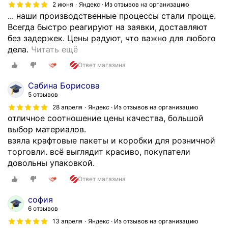
2 июня
Яндекс · Из отзывов на организацию
... наши производственные процессы стали проще.
Всегда быстро реагируют на заявки, доставляют
без задержек. Цены радуют, что важно для любого
С
дела.
Читать ещё
э
Ответ магазина
т
о
Сабина Борисова
й
5 отзывов
к
28 апреля
Яндекс · Из отзывов на организацию
о
отличное соотношение цены качества, большой
м
выбор материалов.
п
взяла крафтовые пакеты и коробки для розничной
а
торговли. всё выглядит красиво, покупатели
н
довольны упаковкой.
и
Ответ магазина
е
й
софия
н
6 отзывов
а
13 апреля
Яндекс · Из отзывов на организацию
ш