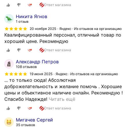
а
ц
Ответ магазина
л
е
и
Никита Ягнов
с
с
1 отзыв
с
т
20 ноября 2025
Яндекс · Из отзывов на организацию
ы
р
Квалифицированный персонал, отличный товар по
с
е
хорошей цене. Рекомендую
т
й
а
Ответ магазина
ч
л
-
и
Александр Петров
п
п
108 отзывов
л
р
19 июня 2025
Яндекс · Из отзывов на организацию
ё
о
... то только сюда! Абсолютная
н
щ
доброжелательность и желание помочь . Хорошие
к
е
цены и объективное наличие онлайн. Рекомендую !
у
Е
.
Спасибо Надежде!
Читать ещё
и
с
В
с
Ответ магазина
л
с
к
и
е
Мигачев Сергей
о
п
г
35 отзывов
т