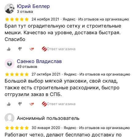
е
о
Юрий Беллер
с
ч
3 отзыва
т
ь
24 ноября 2021
Яндекс · Из отзывов на организацию
ь
.
Брал тут оградительную сетку и строительные
в
Х
мешки. Качество на уровне, доставка быстрая.
н
о
Спасибо
а
р
л
Ответ магазина
о
и
ш
Саенко Владислав
ч
и
49 отзывов
и
е
27 октября 2021
Яндекс · Из отзывов на организацию
и
ц
Большой выбор мягкой упаковки, свой склад,
.
е
также есть строительные расходники, быстро
Р
н
отгрузили заказ в СПБ.
е
ы
к
Ответ магазина
и
о
о
м
Анонимный пользователь
б
е
ъ
30 января 2020
Яндекс · Из отзывов на организацию
н
е
Работают четко, делают бесплатно доставку по
д