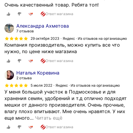
а
о
с
Очень качественный товар. Ребята топ!
т
в
т
е
а
Ответ магазина
а
л
ж
в
Александра Ахметова
ь
н
к
7 отзывов
н
о
а
29 октября 2023
Яндекс · Из отзывов на организацию
о
д
б
Компания производитель, можно купить все что
с
л
ы
нужно, по цене ниже магазина
т
я
с
ь
л
Ответ магазина
т
и
ю
р
Наталья Коревина
ж
б
а
2 отзыва
е
о
я
л
5 июля 2022
Яндекс · Из отзывов на организацию
г
,
У меня большой участок в Подмосковье и для
а
о
в
хранения семян, удобрений и т.д отлично подходят
н
д
с
мешки от данного производителя. Очень прочные,
и
е
е
влагу плохо впитывают. Мне очень нравятся. У них
е
л
г
еще много
…
Читать ещё
п
а
д
о
.
Ответ магазина
а
м
Скрыть