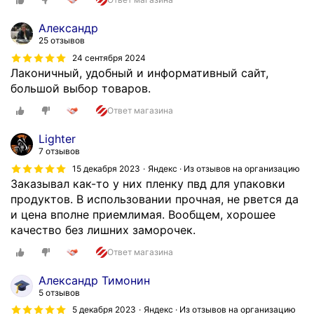
в
а
д
,
!
е
Александр
к
А
р
25 отзывов
а
б
ж
24 сентября 2024
ч
с
е
Лаконичный, удобный и информативный сайт,
е
о
к
большой выбор товаров.
с
л
.
т
Ответ магазина
ю
Ц
в
т
е
Lighter
о
н
н
7 отзывов
о
а
ы
т
15 декабря 2023
Яндекс · Из отзывов на организацию
я
р
Заказывал как-то у них пленку пвд для упаковки
л
д
а
продуктов. В использовании прочная, не рвется да
и
о
д
и цена вполне приемлимая. Вообщем, хорошее
ч
б
у
качество без лишних заморочек.
н
р
ю
о
Ответ магазина
о
т
е
ж
,
.
Александр Тимонин
е
ч
Д
5 отзывов
л
т
о
5 декабря 2023
Яндекс · Из отзывов на организацию