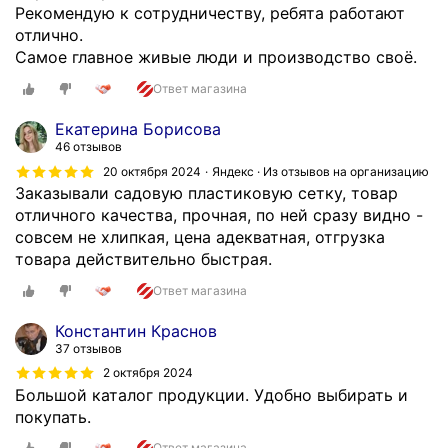
ч
Рекомендую к сотрудничеству, ребята работают
п
я
е
отлично.
р
в
м
Самое главное живые люди и производство своё.
о
к
у
п
и
Ответ магазина
д
и
,
р
Екатерина Борисова
л
д
у
46 отзывов
е
о
г
н
с
20 октября 2024
Яндекс · Из отзывов на организацию
и
Заказывали садовую пластиковую сетку, товар
а
т
х
отличного качества, прочная, по ней сразу видно -
т
а
п
совсем не хлипкая, цена адекватная, отгрузка
о
в
о
товара действительно быстрая.
т
л
с
о
я
Ответ магазина
т
л
ю
а
ь
т
Константин Краснов
в
к
б
37 отзывов
щ
о
е
2 октября 2024
и
с
з
Большой каталог продукции. Удобно выбирать и
к
ю
з
покупать.
о
д
а
Ответ магазина