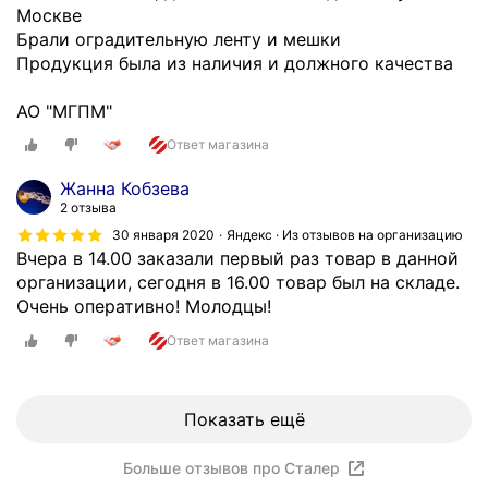
к
Москве
у
т
Брали оградительную ленту и мешки
ю
и
Продукция была из наличия и должного качества
!
в
Скрыть
н
АО "МГПМ"
о
Ответ магазина
е
н
Жанна Кобзева
а
2 отзыва
л
30 января 2020
Яндекс · Из отзывов на организацию
и
Вчера в 14.00 заказали первый раз товар в данной
ч
организации, сегодня в 16.00 товар был на складе.
и
Очень оперативно! Молодцы!
е
Ответ магазина
о
н
л
а
Показать ещё
й
н
Больше отзывов про Сталер