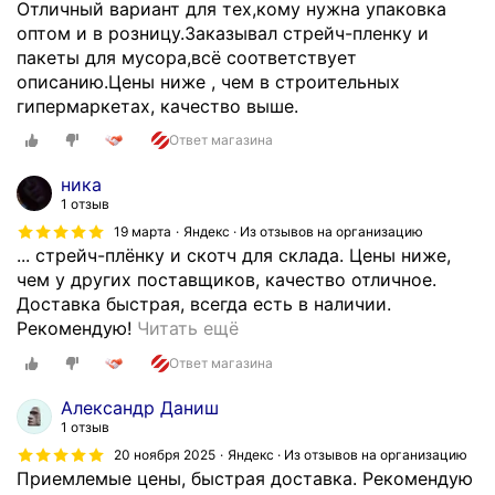
Отличный вариант для тех,кому нужна упаковка
и
оптом и в розницу.Заказывал стрейч-пленку и
п
пакеты для мусора,всё соответствует
р
описанию.Цены ниже , чем в строительных
о
гипермаркетах, качество выше.
и
Ответ магазина
з
в
ника
о
1 отзыв
д
19 марта
Яндекс · Из отзывов на организацию
с
... стрейч-плёнку и скотч для склада. Цены ниже,
т
чем у других поставщиков, качество отличное.
в
Доставка быстрая, всегда есть в наличии.
е
З
Рекомендую!
Читать ещё
н
а
н
Ответ магазина
к
ы
а
Александр Даниш
е
з
1 отзыв
п
ы
20 ноября 2025
Яндекс · Из отзывов на организацию
р
в
Приемлемые цены, быстрая доставка. Рекомендую
о