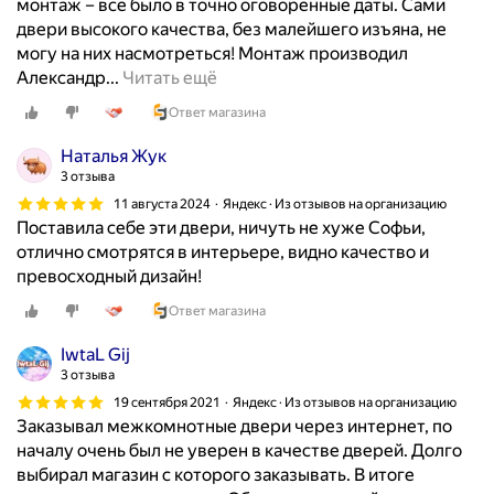
монтаж – все было в точно оговоренные даты. Сами
двери высокого качества, без малейшего изъяна, не
могу на них насмотреться! Монтаж производил
В
Александр...
Читать ещё
ы
Ответ магазина
р
а
Наталья Жук
ж
3 отзыва
а
11 августа 2024
Яндекс · Из отзывов на организацию
ю
Поставила себе эти двери, ничуть не хуже Софьи,
п
отлично смотрятся в интерьере, видно качество и
р
превосходный дизайн!
и
Ответ магазина
з
н
IwtaL Gij
а
3 отзыва
т
19 сентября 2021
Яндекс · Из отзывов на организацию
е
Заказывал межкомнотные двери через интернет, по
л
началу очень был не уверен в качестве дверей. Долго
ь
выбирал магазин с которого заказывать. В итоге
н