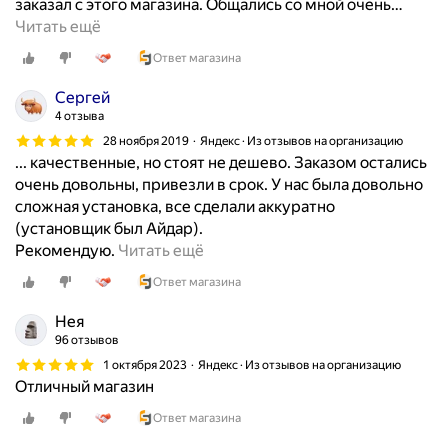
заказал с этого магазина. Общались со мной очень
…
о
Читать ещё
с
Ответ магазина
т
ь
Сергей
к
4 отзыва
о
28 ноября 2019
Яндекс · Из отзывов на организацию
м
... качественные, но стоят не дешево. Заказом остались
п
очень довольны, привезли в срок. У нас была довольно
а
сложная установка, все сделали аккуратно
н
(установщик был Айдар).
и
Х
Рекомендую.
Читать ещё
и
о
С
Ответ магазина
р
т
о
Нея
а
ш
96 отзывов
т
а
1 октября 2023
Яндекс · Из отзывов на организацию
у
я
Отличный магазин
с
к
з
Ответ магазина
о
а
м