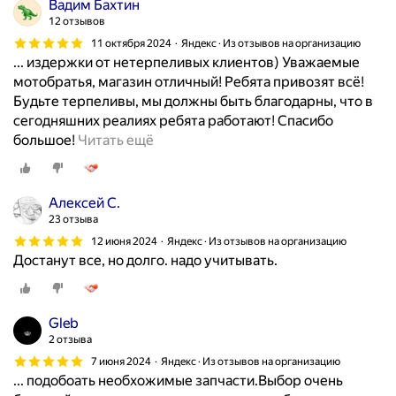
Вадим Бахтин
н
12 отзывов
и
11 октября 2024
Яндекс · Из отзывов на организацию
е
... издержки от нетерпеливых клиентов) Уважаемые
т
мотобратья, магазин отличный! Ребята привозят всё!
е
Будьте терпеливы, мы должны быть благодарны, что в
б
сегодняшних реалиях ребята работают! Спасибо
е
З
большое!
Читать ещё
д
а
е
к
л
а
Алексей С.
а
з
23 отзыва
ю
а
т
12 июня 2024
Яндекс · Из отзывов на организацию
л
Достанут все, но долго. надо учитывать.
.
н
Р
а
а
Т
б
Gleb
р
о
2 отзыва
и
т
7 июня 2024
Яндекс · Из отзывов на организацию
у
а
... подобоать необхожимые запчасти.Выбор очень
м