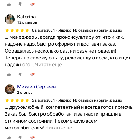
б
ю
н
с
о
б
а
т
Katerina
л
ы
м
о
12 отзывов
т
е
о
.
ы
6 марта 2024
Яндекс · Из отзывов на организацию
п
й
П
... менеджеры, всегда проконсультируют, что и как,
,
р
м
е
надо/не надо, быстро оформят и доставят заказ.
п
о
о
р
Обращалась несколько раз, ни разу не подвели!
е
б
т
с
Теперь, по своему опыту, рекомендую всем, кто ищет
р
л
о
о
Д
надёжного...
Читать ещё
в
е
ц
н
о
ы
м
и
а
л
й
ы
к
л
г
р
Михаил Сергеев
-
л
з
о
а
2 отзыва
э
,
д
и
з
5 марта 2024
Яндекс · Из отзывов на организацию
т
н
е
с
о
... дружелюбный, компетентный и всегда готов помочь.
о
а
с
к
б
Заказ был быстро обработан, и запчасти пришли в
т
т
ь
а
р
отличном состоянии. Рекомендую всем
в
к
т
л
а
О
мотолюбителям!
Читать ещё
о
н
о
а
щ
т
и
у
ж
п