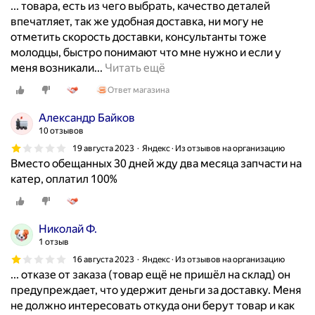
б
н
... товара, есть из чего выбрать, качество деталей
д
е
з
г
м
ы
у
впечатляет, так же удобная доставка, ни могу не
е
с
а
о
.
л
ж
отметить скорость доставки, консультанты тоже
с
я
п
с
Д
о
н
молодцы, быстро понимают что мне нужно и если у
ь
ц
ч
к
о
к
о
Я
меня возникали...
Читать ещё
я
а
а
у
с
а
!
з
н
.
с
т
т
Ответ магазина
ч
Д
а
а
З
т
е
а
е
а
н
ш
Александр Байков
а
и
р
в
с
,
и
е
10 отзывов
п
.
а
к
т
с
м
л
ч
19 августа 2023
Яндекс · Из отзывов на организацию
В
.
а
в
н
а
в
Вместо обещанных 30 дней жду два месяца запчасти на
а
ы
О
з
е
е
ю
с
катер, оплатил 100%
с
б
б
д
н
б
с
е
т
о
с
е
н
о
ь
н
ь
р
л
с
о
л
р
е
м
о
Николай Ф.
у
ь
,
ь
е
о
о
ч
1 отзыв
ж
б
в
ш
м
б
г
е
и
16 августа 2023
Яндекс · Из отзывов на организацию
ы
о
о
о
х
у
н
... отказе от заказа (товар ещё не пришёл на склад) он
в
с
в
й
н
о
т
ь
предупреждает, что удержит деньги за доставку. Меня
а
т
р
з
т
д
п
б
не должно интересовать откуда они берут товар и как
н
р
е
а
о