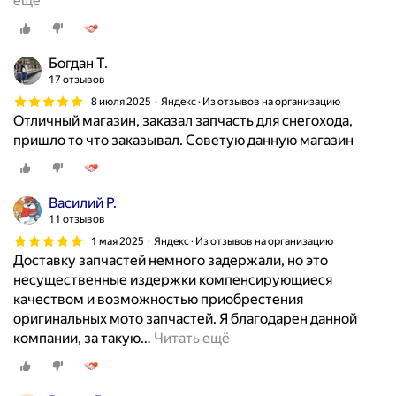
ещё
щ
е
н
Богдан Т.
и
17 отзывов
и
8 июля 2025
Яндекс · Из отзывов на организацию
,
Отличный магазин, заказал запчасть для снегохода,
к
пришло то что заказывал. Советую данную магазин
а
к
б
Василий Р.
у
11 отзывов
д
1 мая 2025
Яндекс · Из отзывов на организацию
т
Доставку запчастей немного задержали, но это
о
несущественные издержки компенсирующиеся
о
качеством и возможностью приобрестения
д
оригинальных мото запчастей. Я благодарен данной
о
компании, за такую
…
Читать ещё
л
ж
е