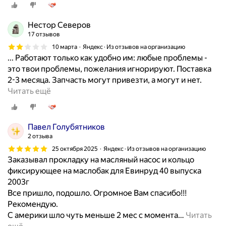
Нестор Северов
17 отзывов
10 марта
Яндекс · Из отзывов на организацию
... Работают только как удобно им: любые проблемы -
это твои проблемы, пожелания игнорируют. Поставка
2-3 месяца. Запчасть могут привезти, а могут и нет.
Н
Читать ещё
е
п
р
Павел Голубятников
и
2 отзыва
я
25 октября 2025
Яндекс · Из отзывов на организацию
т
Заказывал прокладку на масляный насос и кольцо
н
фиксирующее на маслобак для Евинруд 40 выпуска
ы
2003г
е
Все пришло, подошло. Огромное Вам спасибо!!!
в
Рекомендую.
о
С америки шло чуть меньше 2 мес с момента
…
Читать
б