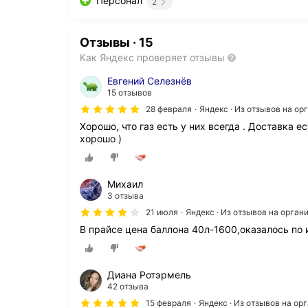
Персонал
2
Отзывы
·
15
Как Яндекс проверяет отзывы
Евгений Селезнёв
15 отзывов
28 февраля
Яндекс · Из отзывов на о
Хорошо, что газ есть у них всегда . Доставка е
хорошо )
Михаил
3 отзыва
21 июля
Яндекс · Из отзывов на орга
В прайсе цена баллона 40л-1600,оказалось по и
Диана Ротэрмель
42 отзыва
15 февраля
Яндекс · Из отзывов на о