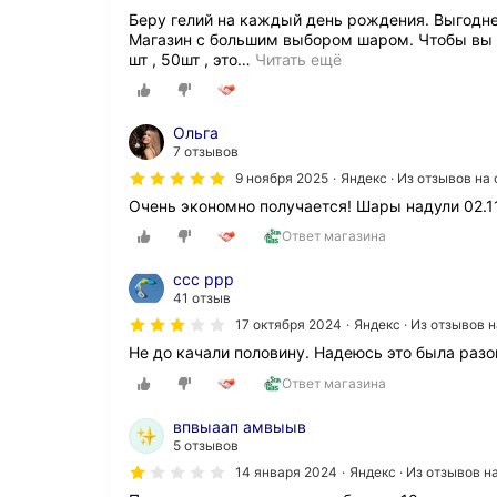
Беру гелий на каждый день рождения. Выгодне
Магазин с большим выбором шаром. Чтобы вы п
шт , 50шт , это
…
Читать ещё
Ольга
7 отзывов
9 ноября 2025
Яндекс · Из отзывов на
Очень экономно получается! Шары надули 02.11
Ответ магазина
ссс ррр
41 отзыв
17 октября 2024
Яндекс · Из отзывов 
Не до качали половину. Надеюсь это была разо
Ответ магазина
впвыаап амвыыв
5 отзывов
14 января 2024
Яндекс · Из отзывов 