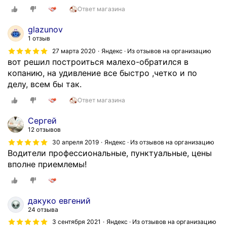
П
е
о
Ответ магазина
о
к
т
в
т
р
glazunov
с
д
а
1 отзыв
е
о
т
27 марта 2020
Яндекс · Из отзывов на организацию
м
Н
и
вот решил построиться малехо-обратился в
у
Г
т
копанию, на удивление все быстро ,четко и по
п
.
е
делу, всем бы так.
р
О
в
о
Ответ магазина
б
п
ц
р
у
Сергей
е
а
с
12 отзывов
с
т
т
30 апреля 2019
Яндекс · Из отзывов на организацию
с
и
у
Водители профессиональные, пунктуальные, цены
у
л
ю
вполне приемлемы!
в
и
в
и
с
р
д
ь
е
дакуко евгений
н
в
м
24 отзыва
о
к
я
3 сентября 2021
Яндекс · Из отзывов на организацию
,
о