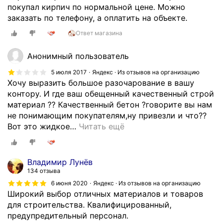
н
покупал кирпич по нормальной цене. Можно
в
м
т
заказать по телефону, а оплатить на объекте.
.
я
о
Н
и
Ответ магазина
р
е
щ
о
у
а
Анонимный пользователь
й
с
н
в
5 июля 2017
Яндекс · Из отзывов на организацию
п
а
с
Хочу выразить большое разочарование в вашу
е
а
ё
контору. И где ваш обещенный качественный строй
в
в
п
материал ?? Качественный бетон ?говорите вы нам
а
и
о
не понимающим покупателям,ну привезли и что??
л
т
л
Вот это жидкое
…
Читать ещё
и
о
у
с
д
ч
д
е
и
а
Владимир Лунёв
ш
л
т
134 отзыва
е
о
ь
в
6 июня 2020
Яндекс · Из отзывов на организацию
с
п
Широкий выбор отличных материалов и товаров
л
ь
р
для строительства. Квалифицированный,
е
.
о
предупредительный персонал.
п