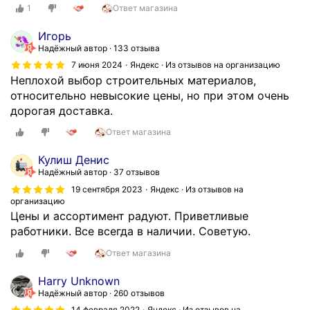
г
1
Ответ магазина
о
н
Игорь
ь
Надёжный автор
133 отзыва
,
7 июня 2024
Яндекс · Из отзывов на организацию
н
Неплохой выбор строительных материалов,
а
относительно невысокие цены, но при этом очень
в
дорогая доставка.
ы
Ответ магазина
с
ш
Кулиш Денис
е
Надёжный автор
37 отзывов
м
19 сентября 2023
Яндекс · Из отзывов на
у
организацию
р
Цены и ассортимент радуют. Приветливые
о
работники. Все всегда в наличии. Советую.
в
Ответ магазина
н
е
Нarry Unknown
,
Надёжный автор
260 отзывов
п
14 февраля 2022
Яндекс · Из отзывов на