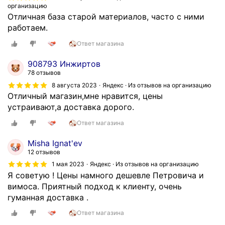
н
л
организацию
у
Отличная база старой материалов, часто с ними
о
ю
работаем.
к
к
а
Ответ магазина
о
п
м
о
908793 Инжиртов
п
ф
78 отзывов
а
а
8 августа 2023
Яндекс · Из отзывов на организацию
н
к
Отличный магазин,мне нравится, цены
и
т
устраивают,а доставка дорого.
ю
у
Ответ магазина
з
о
а
к
Misha Ignat'ev
о
а
12 отзывов
п
з
1 мая 2023
Яндекс · Из отзывов на организацию
е
а
Я советую ! Цены намного дешевле Петровича и
р
л
вимоса. Приятный подход к клиенту, очень
а
а
гуманная доставка .
т
с
Ответ магазина
и
ь