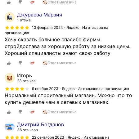
Ответ магазина
т
т
е
а
Джураева Марзия
л
в
1 отзыв
а
и
13 февраля 2024
Яндекс · Из отзывов на
п
организацию
л
Хочу сказать большое спасибо фирмы
о
и
стройдостава за хорошую работу за низкие цены.
б
у
Хороший специалисты знают свою работу
л
ж
а
е
Ответ магазина
г
к
о
0
Игорь
д
23 отзыва
9
а
:
9 ноября 2023
Яндекс · Из отзывов на организацию
р
Нормальный строительный магазин. Можно что то
0
и
купить дешевле чем в сетевых магазинах.
0
т
ц
Ответ магазина
ь
е
д
н
Дмитрий Богданов
а
а
36 отзывов
н
б
22 сентября 2023
Яндекс · Из отзывов на