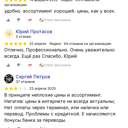
о
организацию
с
удобно. ассортимент хороший. цены, как у всех.
ч
Ответ магазина
и
т
Юрий Протасов
а
3 отзыва
л
22 апреля
Яндекс · Из отзывов на организацию
и
Отлично, Профессионально. Очень уважительно
б
всегда. Ещё раз Спасибо. Юрий
л
Ответ магазина
о
к
Сергей Петров
и
37 отзывов
,
23 апреля 2025
к
В принципе неплохие цены и ассортимент.
л
Негатив: цены в интернете не всегда актуальны;
е
Нет оплаты через терминал, или наличка или
й
перевод. Проблемы с кредиткой. Е начисляются
в
бонусы банка за переводы.
с