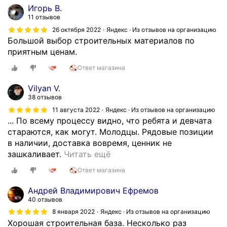
в
к
Игорь В.
н
а
11 отзывов
у
к
26 октября 2022
Яндекс · Из отзывов на организацию
ю
у
Большой выбор строительных материалов по
д
в
приятным ценам.
о
с
с
Ответ магазина
е
т
х
Vilyan V.
а
,
38 отзывов
в
н
11 августа 2022
Яндекс · Из отзывов на организацию
к
е
... По всему процессу видно, что ребята и девчата
у
т
стараются, как могут. Молодцы. Рядовые позиции
м
р
в наличии, доставка вовремя, ценник не
а
а
У
зашкаливает.
Читать ещё
т
т
н
е
ь
Ответ магазина
а
р
т
с
Андрей Владимирович Ефремов
и
е
с
40 отзывов
а
в
к
л
8 января 2022
Яндекс · Из отзывов на организацию
р
о
Хорошая строительная база. Несколько раз
о
е