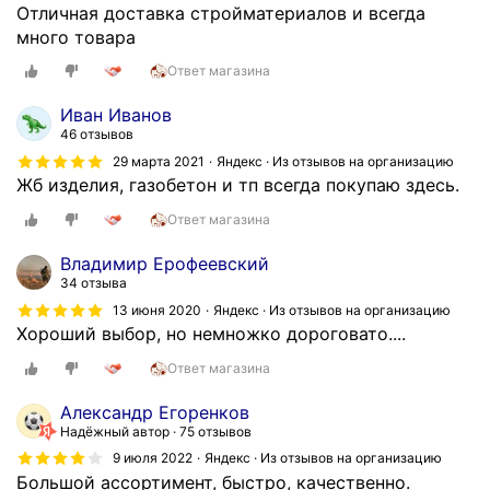
а
Отличная доставка стройматериалов и всегда
ч
м
ц
много товара
т
п
е
о
а
Ответ магазина
н
р
н
а
е
Иван Иванов
и
т
б
46 отзывов
ю
о
я
29 марта 2021
Яндекс · Из отзывов на организацию
С
ч
т
Жб изделия, газобетон и тп всегда покупаю здесь.
т
н
а
р
о
Ответ магазина
и
о
к
д
Владимир Ерофеевский
й
а
е
34 отзыва
Д
к
в
13 июня 2020
Яндекс · Из отзывов на организацию
о
и
ч
Хороший выбор, но немножко дороговато....
с
в
а
т
е
Ответ магазина
т
а
з
а
в
Александр Егоренков
д
с
к
Надёжный автор
75 отзывов
е
т
а
.
9 июля 2022
Яндекс · Из отзывов на организацию
а
,
Большой ассортимент, быстро, качественно.
е