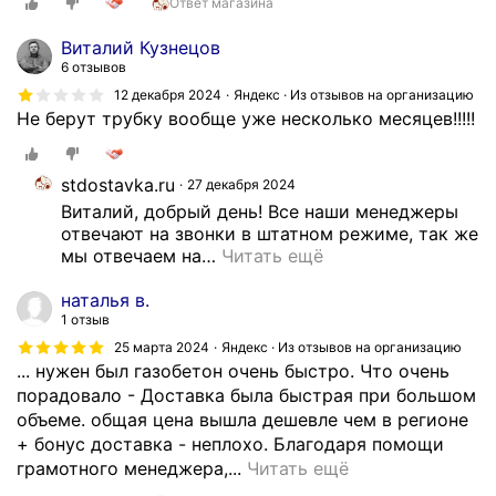
Ответ магазина
ё
в
Виталий Кузнецов
б
6 отзывов
и
12 декабря 2024
Яндекс · Из отзывов на организацию
л
Не берут трубку вообще уже несколько месяцев!!!!!
и
в
о
stdostavka.ru
27 декабря 2024
д
Виталий, добрый день! Все наши менеджеры 
н
отвечают на звонки в штатном режиме, так же 
у
мы отвечаем на
…
Читать ещё
м
наталья в.
а
1 отзыв
ш
и
25 марта 2024
Яндекс · Из отзывов на организацию
... нужен был газобетон очень быстро. Что очень
н
порадовало - Доставка была быстрая при большом
у
объеме. общая цена вышла дешевле чем в регионе
,
+ бонус доставка - неплохо. Благодаря помощи
д
Х
грамотного менеджера,...
Читать ещё
о
о
с