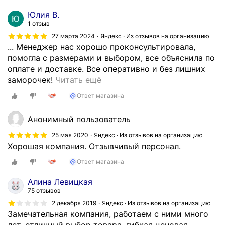
Юлия В.
1 отзыв
27 марта 2024
Яндекс · Из отзывов на организацию
... Менеджер нас хорошо проконсультировала,
помогла с размерами и выбором, все объяснила по
оплате и доставке. Все оперативно и без лишних
О
заморочек!
Читать ещё
ч
Ответ магазина
е
н
Анонимный пользователь
ь
р
25 мая 2020
Яндекс · Из отзывов на организацию
е
Хорошая компания. Отзывчивый персонал.
к
Ответ магазина
о
м
Алина Левицкая
е
75 отзывов
н
2 декабря 2019
Яндекс · Из отзывов на организацию
д
Замечательная компания, работаем с ними много
у