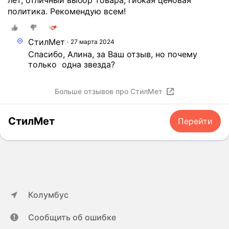
лет, отличный выбор товара, гибкая ценовая
ю
политика. Рекомендую всем!
!
В
СтилМет
27 марта 2024
ы
Спасибо, Алина, за Ваш отзыв, но почему 
б
только  одна звезда?
и
р
а
Больше отзывов про СтилМет
л
и
СтилМет
Перейти
и
з
н
е
с
к
о
Колумбус
л
ь
Сообщить об ошибке
к