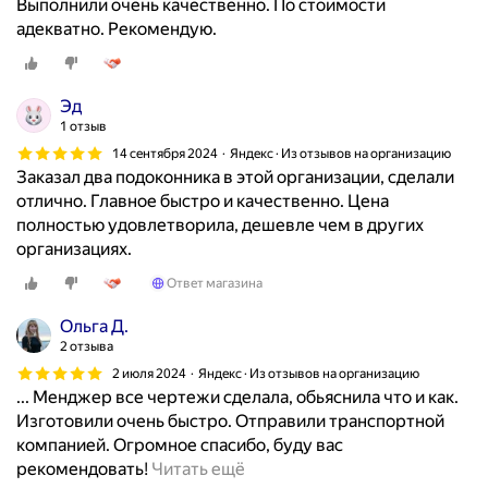
Выполнили очень качественно. По стоимости
адекватно. Рекомендую.
Эд
1 отзыв
14 сентября 2024
Яндекс · Из отзывов на организацию
Заказал два подоконника в этой организации, сделали
отлично. Главное быстро и качественно. Цена
полностью удовлетворила, дешевле чем в других
организациях.
Ответ магазина
Ольга Д.
2 отзыва
2 июля 2024
Яндекс · Из отзывов на организацию
... Менджер все чертежи сделала, обьяснила что и как.
Изготовили очень быстро. Отправили транспортной
компанией. Огромное спасибо, буду вас
С
рекомендовать!
Читать ещё