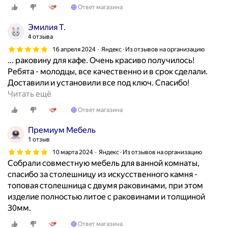
д
Ответ магазина
е
л
Эмилия Т.
а
4 отзыва
л
16 апреля 2024
Яндекс · Из отзывов на организацию
а
... раковину для кафе. Очень красиво получилось!
з
Ребята - молодцы, все качественно и в срок сделали.
а
Доставили и установили все под ключ. Спасибо!
к
З
Читать ещё
а
а
Ответ магазина
з
к
с
а
Премиум Мебель
д
з
1 отзыв
р
ы
10 марта 2024
Яндекс · Из отзывов на организацию
у
в
Собрали совместную мебель для ванной комнаты,
г
а
спасибо за столешницу из искусственного камня -
о
л
топовая столешница с двумя раковинами, при этом
г
а
изделие полностью литое с раковинами и толщиной
о
р
30мм.
г
а
Ответ магазина
о
к