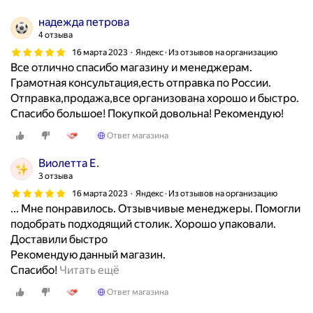
р
о
надежда петрова
о
в
4 отзыва
д
и
16 марта 2023
Яндекс · Из отзывов на организацию
а
н
Все отлично спасибо магазину и менеджерам.
.
у
Грамотная консультация,есть отправка по России.
М
д
Отправка,продажа,все организована хорошо и быстро.
е
л
Спасибо большое! Покупкой довольна! Рекомендую!
н
я
д
Ответ магазина
к
ж
а
Виолетта Е.
е
ф
3 отзыва
р
е
16 марта 2023
Яндекс · Из отзывов на организацию
в
.
... Мне понравилось. Отзывчивые менеджеры. Помогли
с
О
подобрать подходящий столик. Хорошо упаковали.
е
ч
Доставили быстро
ч
е
Рекомендую данный магазин.
е
н
З
Спасибо!
Читать ещё
р
ь
а
т
к
Ответ магазина
к
е
р